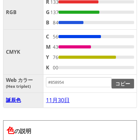
R
133
RGB
G
137
B
84
C
56
M
43
CMYK
Y
76
K
00
Web カラー
コピー
Hex triplet
11月30日
誕辰色
色
の説明