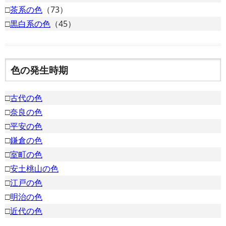
□
茶系の色
（73）
□
黒白系の色
（45）
色の発生時期
□
古代の色
□
奈良の色
□
平安の色
□
鎌倉の色
□
室町の色
□
安土桃山の色
□
江戸の色
□
明治の色
□
近代の色