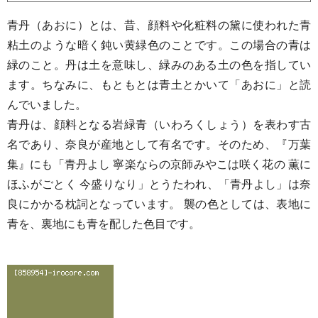
青丹（あおに）とは、昔、顔料や化粧料の黛に使われた青
粘土のような暗く鈍い黄緑色のことです。この場合の青は
緑のこと。丹は土を意味し、緑みのある土の色を指してい
ます。ちなみに、もともとは青土とかいて「あおに」と読
んでいました。
青丹は、顔料となる岩緑青（いわろくしょう）を表わす古
名であり、奈良が産地として有名です。そのため、『万葉
集』にも「青丹よし 寧楽ならの京師みやこは咲く花の 薫に
ほふがごとく 今盛りなり」とうたわれ、「青丹よし」は奈
良にかかる枕詞となっています。 襲の色としては、表地に
青を、裏地にも青を配した色目です。