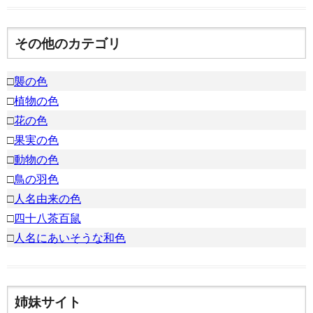
その他のカテゴリ
□
襲の色
□
植物の色
□
花の色
□
果実の色
□
動物の色
□
鳥の羽色
□
人名由来の色
□
四十八茶百鼠
□
人名にあいそうな和色
姉妹サイト