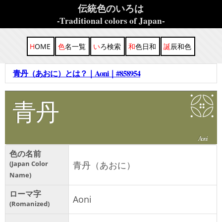
伝統色のいろは
-Traditional colors of Japan-
HOME
色名一覧
いろ検索
和色日和
誕辰和色
青丹（あおに）とは？｜Aoni｜#858954
青丹
Aoni
色の名前
Japan Color
青丹（あおに）
Name
ローマ字
Aoni
Romanized