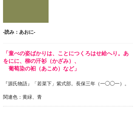
-読み：あおに-
「童べの姿ばかりは、ことにつくろはせ給へり。あ
をにに、柳の汗衫（かざみ）、
葡萄染の衵（あこめ）など」
『源氏物語』「若菜下」紫式部。長保三年（一◯◯一）。
関連色：黄緑、青