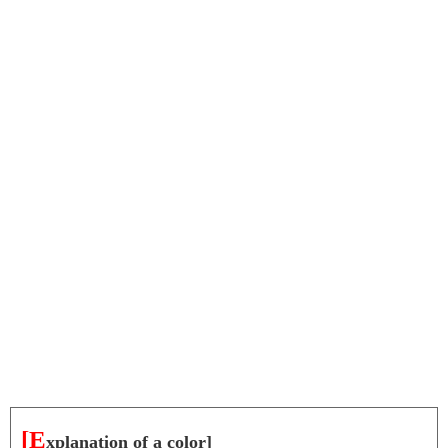
[E
xplanation of a color]