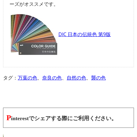
ーズがオススメです。
DIC 日本の伝統色 第9版
タグ：
万葉の色
、
奈良の色
、
自然の色
、
襲の色
P
interestでシェアする際にご利用ください。