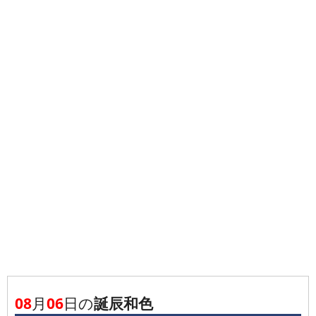
08
月
06
日の
誕辰和色