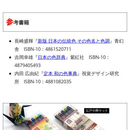
参
考書籍
長崎盛輝『
新版 日本の伝統色 その色名と色調
』青幻
舎 ISBN-10：4861520711
吉岡幸雄『
日本の色辞典
』紫紅社 ISBN-10：
4879405493
内田 広由紀『
定本 和の色事典
』視覚デザイン研究
所 ISBN-10：4881082035