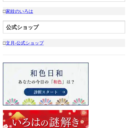
□
家紋のいろは
公式ショップ
□
文月-公式ショップ