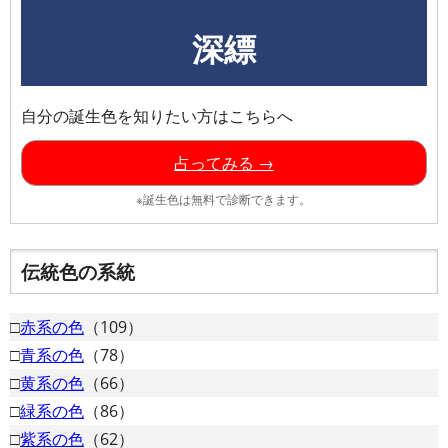
深縹
自分の誕生色を知りたい方はこちらへ
占ってみる →
※誕生色は無料で診断できます。
伝統色の系統
□
赤系の色
（109）
□
青系の色
（78）
□
黄系の色
（66）
□
緑系の色
（86）
□
紫系の色
（62）