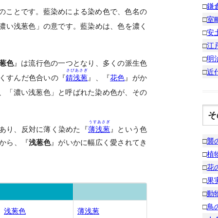
□
鎌
のことです。藍染めによる染め色で、色名の
□
室
濃い浅葱色」の意です。藍染めは、色を濃く
□
安
□
江
□
明
葱色
』は流行色の一つとなり、多くの派生色
□
近
さびあさぎ
くすんだ色合いの『
錆浅葱
』、『
花色
』がか
、「濃い浅葱色」と呼ばれた染め色が、その
そ
うすあさぎ
あり、反対に薄く染めた『
薄浅葱
』という色
□
襲
から、『
浅葱色
』がいかに幅広く愛されてき
□
植
□
花
□
果
□
動
□
鳥
浅葱色
薄浅葱