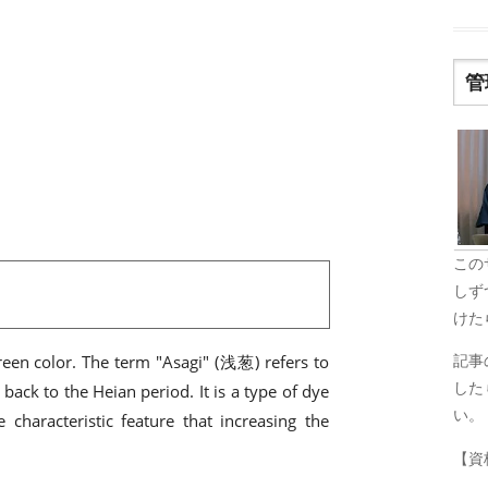
管
この
しず
けた
記事
een color. The term "Asagi" (浅葱) refers to
した
 back to the Heian period. It is a type of dye
い。
 characteristic feature that increasing the
【資