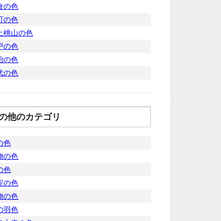
倉の色
町の色
土桃山の色
戸の色
治の色
代の色
の他のカテゴリ
の色
物の色
の色
実の色
物の色
の羽色