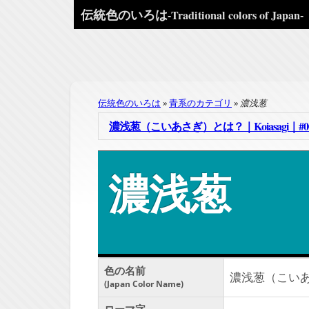
伝統色のいろは
-Traditional colors of Japan-
伝統色のいろは
青系のカテゴリ
濃浅葱
濃浅葱（こいあさぎ）とは？｜Koiasagi｜#00
濃浅葱
色の名前
濃浅葱（こい
Japan Color Name