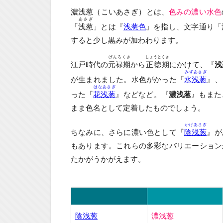
濃浅葱（こいあさぎ）とは、
色みの濃い水色
あさぎ
「
浅葱
」とは『
浅葱色
』を指し、文字通り「
すると少し黒みが加わわります。
げんろくき
しょうとくき
江戸時代の
元禄期
から
正徳期
にかけて、『
浅
みずあさぎ
が生まれました。水色がかった『
水浅葱
』、
はなあさぎ
った『
花浅葱
』などなど。『
濃浅葱
』もまた
まま色名として定着したものでしょう。
かげあさぎ
ちなみに、さらに濃い色として『
陰浅葱
』が
もあります。これらの多彩なバリエーション
たかがうかがえます。
陰浅葱
濃浅葱