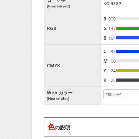
ローマ字
koiasagi
Romanized
R
000
RGB
G
137
B
164
C
95
M
00
CMYK
Y
24
K
25
Web カラー
Hex triplet
色
の説明