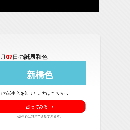
8
月
07
日の
誕辰和色
新橋色
分の誕生色を知りたい方はこちらへ
占ってみる →
※誕生色は無料で診断できます。