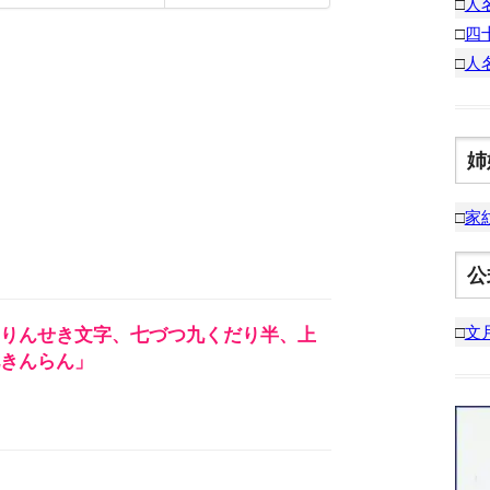
□
人
□
四
□
人
姉
□
家
公
□
文
りんせき文字、七づつ九くだり半、上
きんらん」
）