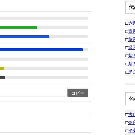
伝
□
赤
□
青
□
黄
□
緑
□
紫
□
茶
□
黒
コピー
色
□
古
□
奈
□
平