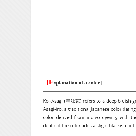
[E
xplanation of a color]
Koi-Asagi (濃浅葱) refers to a deep bluish-gr
Asagi-iro, a traditional Japanese color dating
color derived from indigo dyeing, with the
depth of the color adds a slight blackish tint.