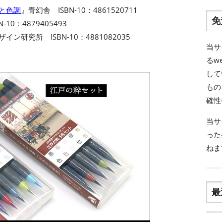
名と色調
』青幻舎 ISBN-10：4861520711
免
-10：4879405493
イン研究所 ISBN-10：4881082035
当サ
るw
して
もの
確性
当サ
った
ねま
最