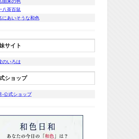
名由来の色
十八茶百鼠
名にあいそうな和色
妹サイト
紋のいろは
式ショップ
月-公式ショップ