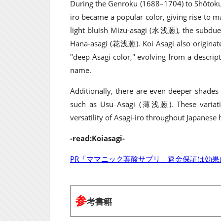
During the Genroku (1688–1704) to Shōtoku 
iro became a popular color, giving rise to 
light bluish Mizu-asagi (水浅葱), the subdue
Hana-asagi (花浅葱). Koi Asagi also originate
"deep Asagi color," evolving from a descript
name.
Additionally, there are even deeper shade
such as Usu Asagi (薄浅葱). These variatio
versatility of Asagi-iro throughout Japanese 
-read:Koiasagi-
PR「ママニック葉酸サプリ」返金保証は効
参
考書籍