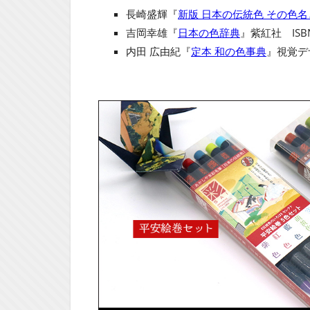
長崎盛輝『
新版 日本の伝統色 その色
吉岡幸雄『
日本の色辞典
』紫紅社 ISBN
内田 広由紀『
定本 和の色事典
』視覚デザ