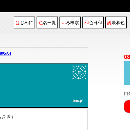
はじめに
色名一覧
いろ検索
和色日和
誕辰和色
95A4
0
自
koiasagi
あさぎ）