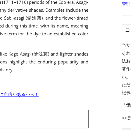
(1711–1716) periods of the Edo era, Asagi-
管理
many derivative shades. Examples include the
d Sabi-asagi (錆浅葱), and the flower-tinted
d during this time, with its name, meaning
コ
ive term for the dye to an established color
当サ
それ
s like Kage Asagi (陰浅葱) and lighter shades
法お
ns highlight the enduring popularity and
著作
history.
い。
ただ
記事
果に自信があるから！
「
伝
<<