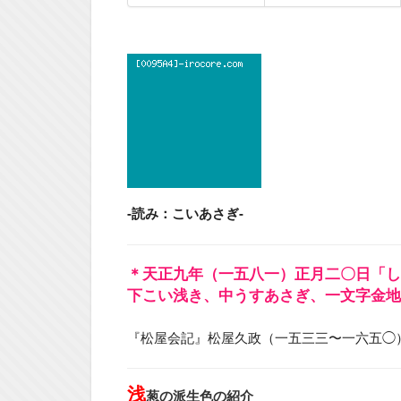
-読み：こいあさぎ-
＊天正九年（一五八一）正月二〇日「し
下こい浅き、中うすあさぎ、一文字金地
『松屋会記』松屋久政（一五三三〜一六五◯
浅
葱の派生色の紹介