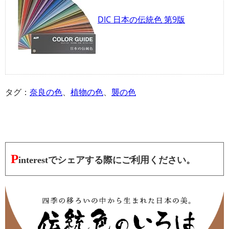
DIC 日本の伝統色 第9版
タグ：
奈良の色
、
植物の色
、
襲の色
P
interestでシェアする際にご利用ください。