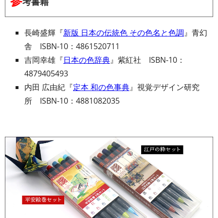
参
考書籍
長崎盛輝『
新版 日本の伝統色 その色名と色調
』青幻
舎 ISBN-10：4861520711
吉岡幸雄『
日本の色辞典
』紫紅社 ISBN-10：
4879405493
内田 広由紀『
定本 和の色事典
』視覚デザイン研究
所 ISBN-10：4881082035