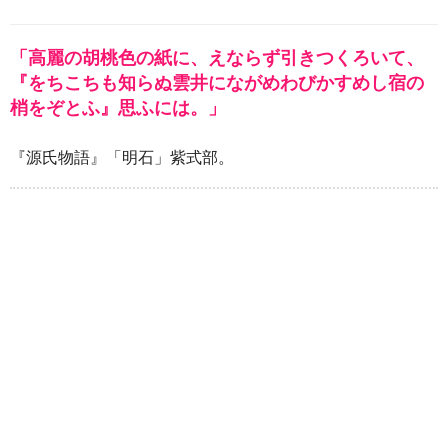
「高麗の胡桃色の紙に、えならず引きつくろいて、
『をちこちも知らぬ雲井にながめわびかすめし宿の
梢をぞとふ』思ふには。」
『源氏物語』「明石」紫式部。