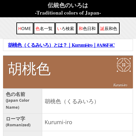
伝統色のいろは
-Traditional colors of Japan-
HOME
色名一覧
いろ検索
和色日和
誕辰和色
胡桃色（くるみいろ）とは？｜Kurumi-iro｜#A86F4C
胡桃色
Kurumi-iro
色の名前
Japan Color
胡桃色（くるみいろ）
Name
ローマ字
Kurumi-iro
Romanized