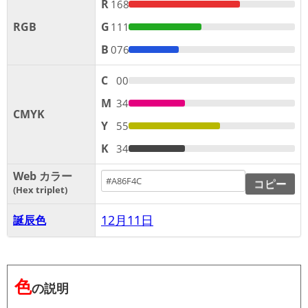
R
168
RGB
G
111
B
076
C
00
M
34
CMYK
Y
55
K
34
Web カラー
コピー
Hex triplet
12月11日
誕辰色
色
の説明