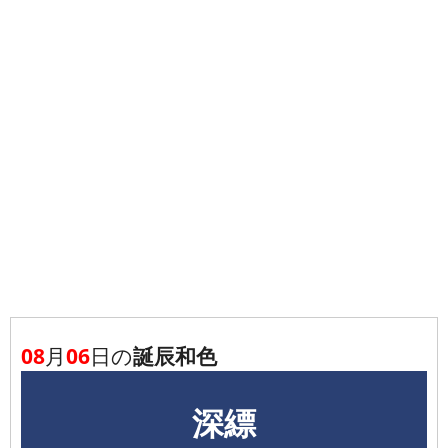
08
月
06
日の
誕辰和色
深縹