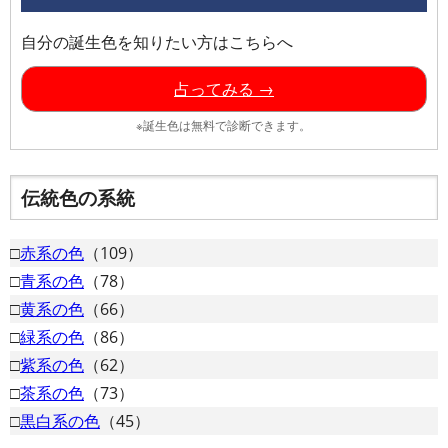
自分の誕生色を知りたい方はこちらへ
占ってみる →
※誕生色は無料で診断できます。
伝統色の系統
□
赤系の色
（109）
□
青系の色
（78）
□
黄系の色
（66）
□
緑系の色
（86）
□
紫系の色
（62）
□
茶系の色
（73）
□
黒白系の色
（45）