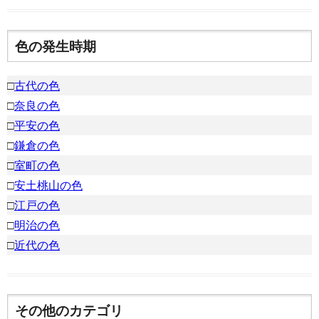
色の発生時期
□
古代の色
□
奈良の色
□
平安の色
□
鎌倉の色
□
室町の色
□
安土桃山の色
□
江戸の色
□
明治の色
□
近代の色
その他のカテゴリ