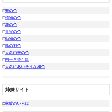
□
襲の色
□
植物の色
□
花の色
□
果実の色
□
動物の色
□
鳥の羽色
□
人名由来の色
□
四十八茶百鼠
□
人名にあいそうな和色
姉妹サイト
□
家紋のいろは