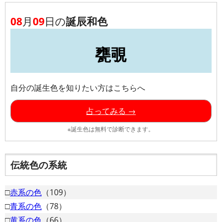
08
月
09
日の
誕辰和色
甕覗
自分の誕生色を知りたい方はこちらへ
占ってみる →
※誕生色は無料で診断できます。
伝統色の系統
□
赤系の色
（109）
□
青系の色
（78）
□
黄系の色
（66）