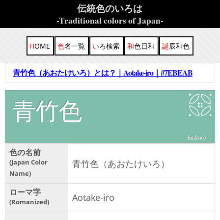
伝統色のいろは
-Traditional colors of Japan-
HOME
色名一覧
いろ検索
和色日和
誕辰和色
青竹色（あおたけいろ）とは？｜Aotake-iro｜#7EBEAB
青竹色
Aotake-iro
色の名前
Japan Color
青竹色（あおたけいろ）
Name
ローマ字
Aotake-iro
Romanized