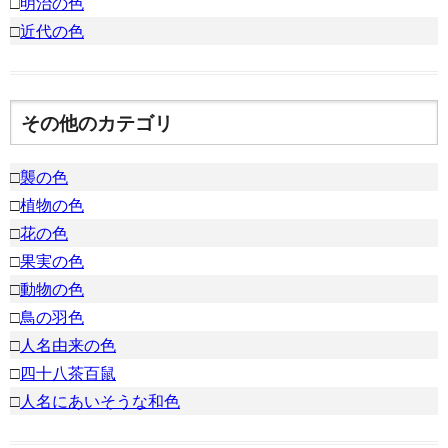
□
明治の色
□
近代の色
その他のカテゴリ
□
襲の色
□
植物の色
□
花の色
□
果実の色
□
動物の色
□
鳥の羽色
□
人名由来の色
□
四十八茶百鼠
□
人名にあいそうな和色