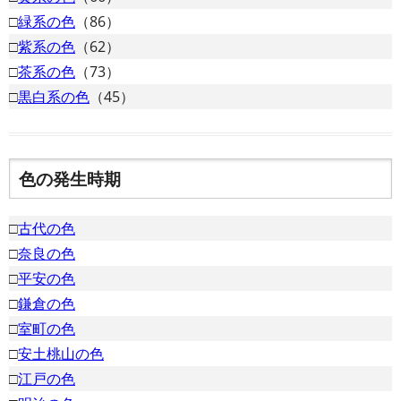
□
緑系の色
（86）
□
紫系の色
（62）
□
茶系の色
（73）
□
黒白系の色
（45）
色の発生時期
□
古代の色
□
奈良の色
□
平安の色
□
鎌倉の色
□
室町の色
□
安土桃山の色
□
江戸の色