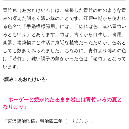
青竹色（あおたけいろ）は、成長した青竹の幹のような青
みの冴えた明るく濃い緑のことです。江戸中期から使われ
る色名で「手鑑模様節用」には、「ぬれは色、或ハ青竹い
ろともいふ」とあります。竹は、古くから自生し、食用、
楽器、建築物にと生活に身近な植物だったためか、色名と
しても数多くみられました。ちなみに、青竹より薄めの色
は「若竹」、鈍い調子の鼠がかった色は「老竹」となって
います。
-読み：あおたけいろ-
「ホーゲーと焼かれたるまま岩山は青竹いろの夏と
なりけり」
『宮沢賢治歌稿』明治四二年（一九◯九）。