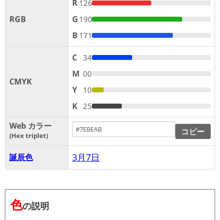
R
126
RGB
G
190
B
171
C
34
M
00
CMYK
Y
10
K
25
Web カラー
コピー
Hex triplet
3月7日
誕辰色
色
の説明