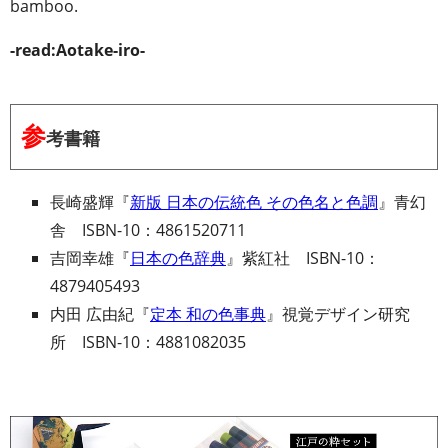
bamboo.
-read:Aotake-iro-
参
考書籍
長崎盛輝『
新版 日本の伝統色 その色名と色調
』青幻
舎 ISBN-10：4861520711
吉岡幸雄『
日本の色辞典
』紫紅社 ISBN-10：
4879405493
内田 広由紀『
定本 和の色事典
』視覚デザイン研究
所 ISBN-10：4881082035