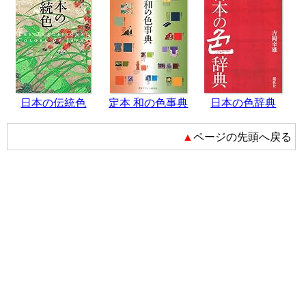
日本の伝統色
定本 和の色事典
日本の色辞典
▲ページの先頭へ戻る