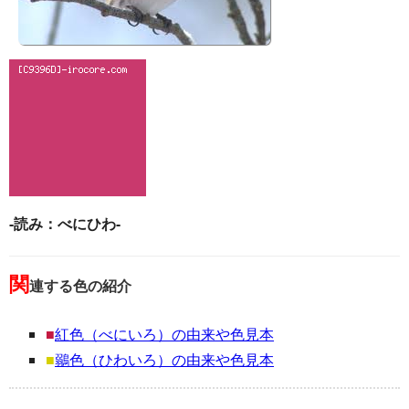
-読み：べにひわ-
関
連する色の紹介
■
紅色（べにいろ）の由来や色見本
■
鶸色（ひわいろ）の由来や色見本