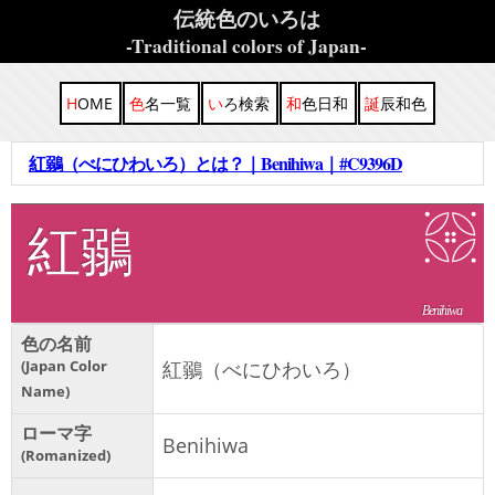
伝統色のいろは
-Traditional colors of Japan-
HOME
色名一覧
いろ検索
和色日和
誕辰和色
紅鶸（べにひわいろ）とは？｜Benihiwa｜#C9396D
紅鶸
Benihiwa
色の名前
Japan Color
紅鶸（べにひわいろ）
Name
ローマ字
Benihiwa
Romanized