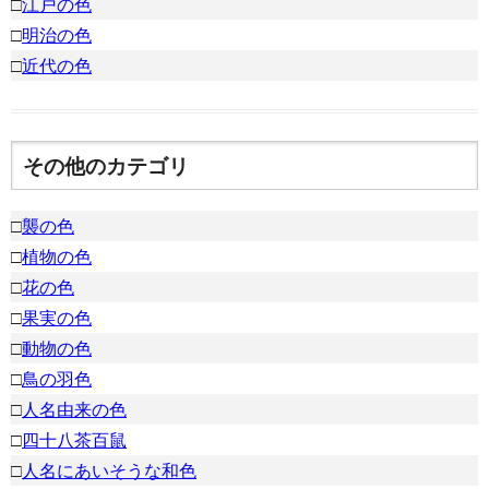
□
江戸の色
□
明治の色
□
近代の色
その他のカテゴリ
□
襲の色
□
植物の色
□
花の色
□
果実の色
□
動物の色
□
鳥の羽色
□
人名由来の色
□
四十八茶百鼠
□
人名にあいそうな和色