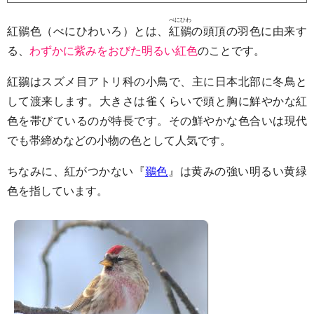
べにひわ
紅鶸色（べにひわいろ）とは、
紅鶸
の頭頂の羽色に由来す
る、
わずかに紫みをおびた明るい紅色
のことです。
紅鶸はスズメ目アトリ科の小鳥で、主に日本北部に冬鳥と
して渡来します。大きさは雀くらいで頭と胸に鮮やかな紅
色を帯びているのが特長です。その鮮やかな色合いは現代
でも帯締めなどの小物の色として人気です。
ちなみに、紅がつかない『
鶸色
』は黄みの強い明るい黄緑
色を指しています。