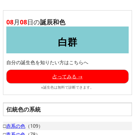
08
月
08
日の
誕辰和色
白群
自分の誕生色を知りたい方はこちらへ
占ってみる →
※誕生色は無料で診断できます。
伝統色の系統
□
赤系の色
（109）
□
青系の色
（78）