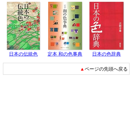
日本の伝統色
定本 和の色事典
日本の色辞典
▲ページの先頭へ戻る