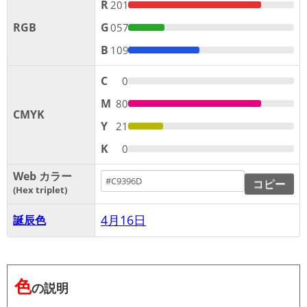
R
201
RGB
G
057
B
109
C
0
M
80
CMYK
Y
21
K
0
Web カラー
コピー
Hex triplet
4月16日
誕辰色
色
の説明