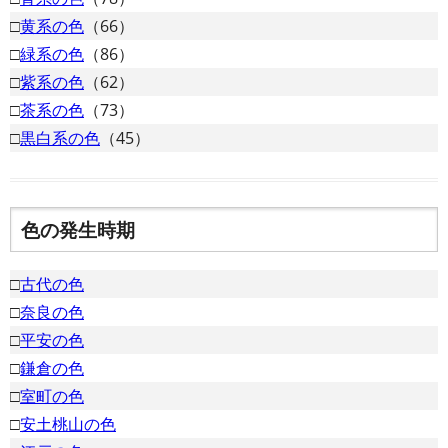
□
黄系の色
（66）
□
緑系の色
（86）
□
紫系の色
（62）
□
茶系の色
（73）
□
黒白系の色
（45）
色の発生時期
□
古代の色
□
奈良の色
□
平安の色
□
鎌倉の色
□
室町の色
□
安土桃山の色