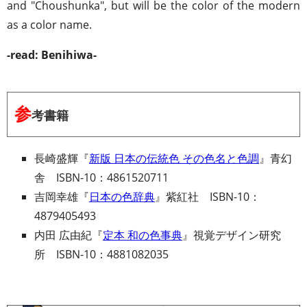
and "Choushunka", but will be the color of the modern
as a color name.
-read: Benihiwa-
参
考書籍
長崎盛輝『
新版 日本の伝統色 その色名と色調
』青幻
舎 ISBN-10：4861520711
吉岡幸雄『
日本の色辞典
』紫紅社 ISBN-10：
4879405493
内田 広由紀『
定本 和の色事典
』視覚デザイン研究
所 ISBN-10：4881082035