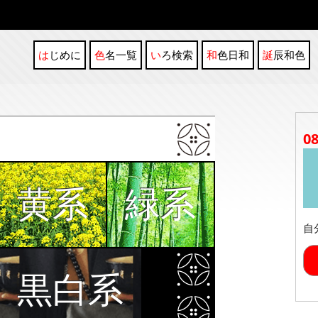
はじめに
色名一覧
いろ検索
和色日和
誕辰和色
0
黄系
緑系
自
黒白系