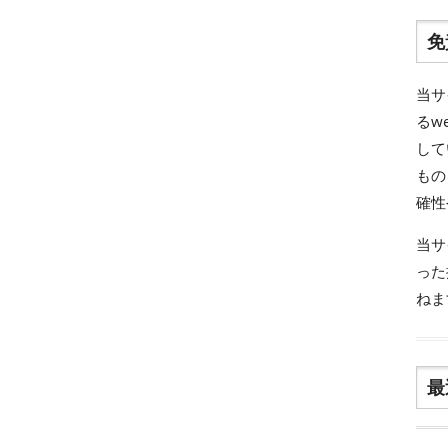
免
当サ
るw
して
もの
確性
当サ
った
ねま
最