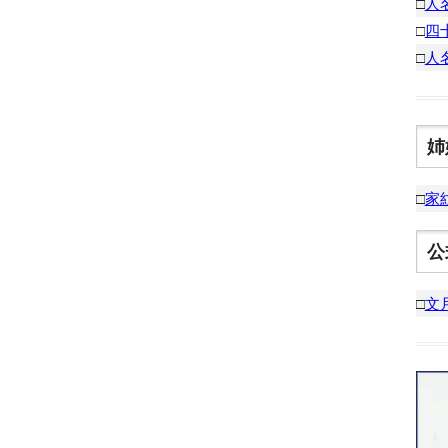
□
人
□
四
□
人
姉
□
家
公
□
文