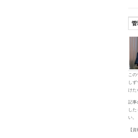
管
この
しず
けた
記事
した
い。
【資