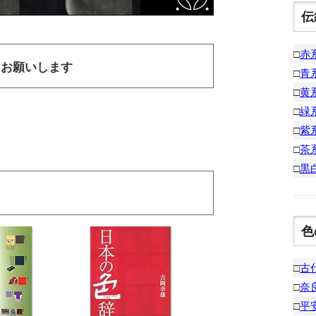
伝
□
赤
をお願いします
□
青
□
黄
□
緑
□
紫
□
茶
□
黒
色
□
古
□
奈
□
平