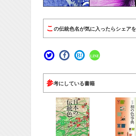
こ
の伝統色名が気に入ったらシェア
B!
LINE
参
考にしている書籍