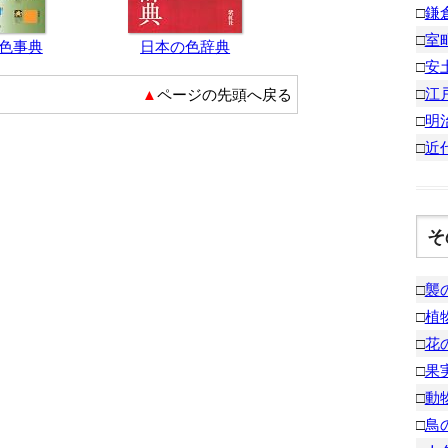
□
鎌
□
室
の色事典
日本の色辞典
□
安
□
江
▲ページの先頭へ戻る
□
明
□
近
そ
□
襲
□
植
□
花
□
果
□
動
□
鳥