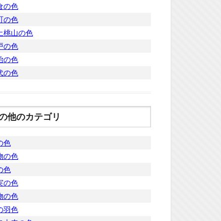
倉の色
町の色
土桃山の色
戸の色
治の色
代の色
の他のカテゴリ
の色
物の色
の色
実の色
物の色
の羽色