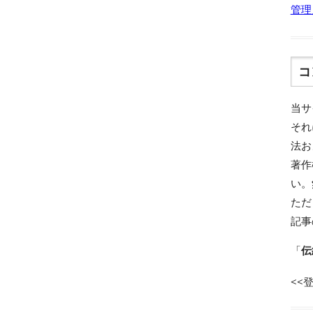
管理
コ
当サ
それ
法お
著作
い。
ただ
記事
「
伝
<<