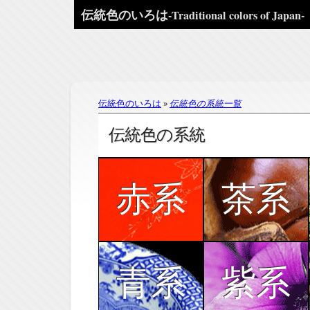
伝統色のいろは
-Traditional colors of Japan-
伝統色のいろは
伝統色の系統一覧
伝統色の系統
赤系
茶系
青系
紫系