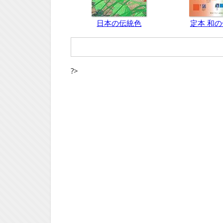
日本の伝統色
定本 和
?>