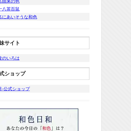
名由来の色
十八茶百鼠
名にあいそうな和色
妹サイト
紋のいろは
式ショップ
月-公式ショップ