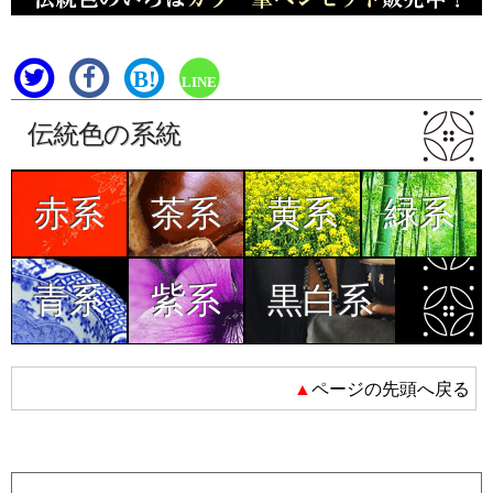
B!
LINE
伝統色の系統
赤系
茶系
黄系
緑系
青系
紫系
黒白系
▲ページの先頭へ戻る