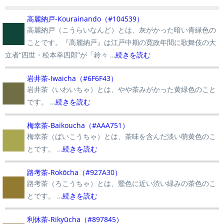
■
高麗納戸-Kourainando（#104539）
高麗納戸（こうらいなんど）とは、灰がかった暗い青緑色の
ことです。『高麗納戸』は江戸中期の寛政年間に歌舞伎の大
立者“四世・松本幸四郎”が「鈴々 …
続きを読む
■
岩井茶-Iwaicha（#6F6F43）
岩井茶（いわいちゃ）とは、やや茶みがかった黄緑色のこと
です。 …
続きを読む
■
梅幸茶-Baikoucha（#AAA751）
梅幸茶（ばいこうちゃ）とは、茶味を含んだ淡い萌黄色のこ
とです。 …
続きを読む
■
路考茶-Rokōcha（#927A30）
路考茶（ろこうちゃ）とは、鶯色に近い渋い緑みの茶色のこ
とです。 …
続きを読む
利休茶-Rikyūcha（#897845）