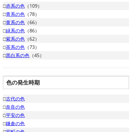
□
赤系の色
（109）
□
青系の色
（78）
□
黄系の色
（66）
□
緑系の色
（86）
□
紫系の色
（62）
□
茶系の色
（73）
□
黒白系の色
（45）
色の発生時期
□
古代の色
□
奈良の色
□
平安の色
□
鎌倉の色
□
室町の色