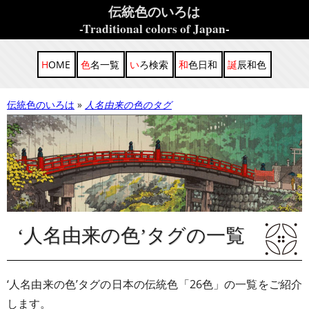
伝統色のいろは
-Traditional colors of Japan-
HOME
色名一覧
いろ検索
和色日和
誕辰和色
伝統色のいろは
人名由来の色のタグ
‘人名由来の色’タグの一覧
‘人名由来の色’タグの日本の伝統色「26色」の一覧をご紹介
します。