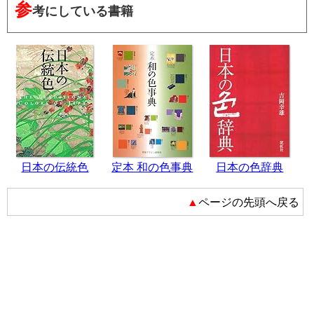
参
考にしている書籍
日本の伝統色
定本 和の色事典
日本の色辞典
▲ページの先頭へ戻る