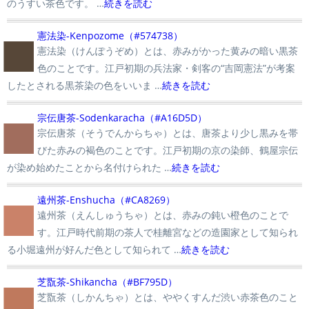
のうすい茶色です。 …
続きを読む
■
憲法染-Kenpozome（#574738）
憲法染（けんぽうぞめ）とは、赤みがかった黄みの暗い黒茶
色のことです。江戸初期の兵法家・剣客の“吉岡憲法”が考案
したとされる黒茶染の色をいいま …
続きを読む
■
宗伝唐茶-Sodenkaracha（#A16D5D）
宗伝唐茶（そうでんからちゃ）とは、唐茶より少し黒みを帯
びた赤みの褐色のことです。江戸初期の京の染師、鶴屋宗伝
が染め始めたことから名付けられた …
続きを読む
■
遠州茶-Enshucha（#CA8269）
遠州茶（えんしゅうちゃ）とは、赤みの鈍い橙色のことで
す。江戸時代前期の茶人で桂離宮などの造園家として知られ
る小堀遠州が好んだ色として知られて …
続きを読む
■
芝翫茶-Shikancha（#BF795D）
芝翫茶（しかんちゃ）とは、ややくすんだ渋い赤茶色のこと