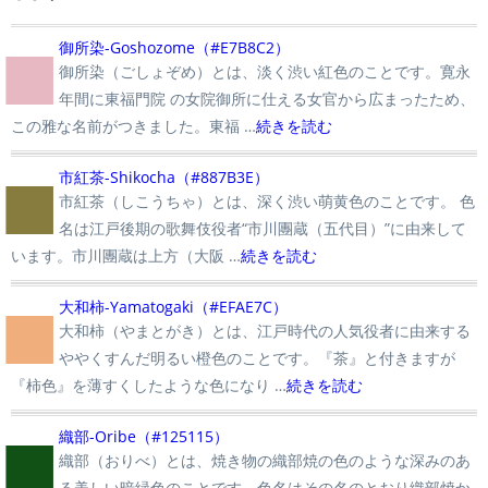
■
御所染-Goshozome（#E7B8C2）
御所染（ごしょぞめ）とは、淡く渋い紅色のことです。寛永
年間に東福門院 の女院御所に仕える女官から広まったため、
この雅な名前がつきました。東福 …
続きを読む
■
市紅茶-Shikocha（#887B3E）
市紅茶（しこうちゃ）とは、深く渋い萌黄色のことです。 色
名は江戸後期の歌舞伎役者“市川團蔵（五代目）”に由来して
います。市川團蔵は上方（大阪 …
続きを読む
■
大和柿-Yamatogaki（#EFAE7C）
大和柿（やまとがき）とは、江戸時代の人気役者に由来する
ややくすんだ明るい橙色のことです。『茶』と付きますが
『柿色』を薄すくしたような色になり …
続きを読む
■
織部-Oribe（#125115）
織部（おりべ）とは、焼き物の織部焼の色のような深みのあ
る美しい暗緑色のことです。色名はその名のとおり織部焼か