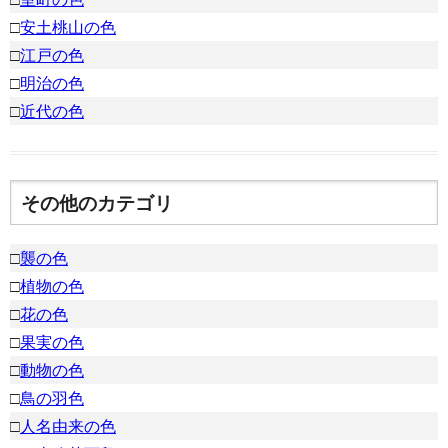
□
安土桃山の色
□
江戸の色
□
明治の色
□
近代の色
その他のカテゴリ
□
襲の色
□
植物の色
□
花の色
□
果実の色
□
動物の色
□
鳥の羽色
□
人名由来の色