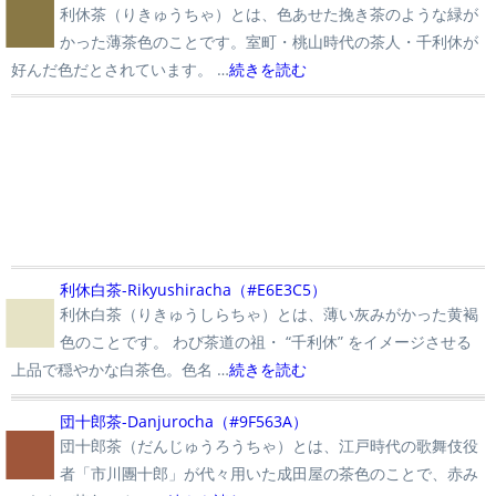
■
利休茶（りきゅうちゃ）とは、色あせた挽き茶のような緑が
かった薄茶色のことです。室町・桃山時代の茶人・千利休が
好んだ色だとされています。 …
続きを読む
■
利休白茶-Rikyushiracha（#E6E3C5）
利休白茶（りきゅうしらちゃ）とは、薄い灰みがかった黄褐
色のことです。 わび茶道の祖・ “千利休” をイメージさせる
上品で穏やかな白茶色。色名 …
続きを読む
■
団十郎茶-Danjurocha（#9F563A）
団十郎茶（だんじゅうろうちゃ）とは、江戸時代の歌舞伎役
者「市川團十郎」が代々用いた成田屋の茶色のことで、赤み