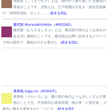
■
光悦茶（こうえつちゃ）とは、穏やかで落ち着いた雰囲気の
茶色のことです。光悦とは、江戸初期の文化人・総合芸術家
の「本阿弥光悦」のこと。... …
続きを読む
■
紫式部-Murasakishikibu（#90326D）
紫式部（むらさきしきぶ）とは、紫式部の実のような赤みの
ある渋い紫色のことです。紫式部は山野に自生するクマツヅ
ラ科の低木で、紫色の小さな実がた …
続きを読む
■
承和色-Soga-iro（#F3F47F）
承和色（そがいろ）は、菊の花の色のような少しくすんだ黄
色のことです。平安時代の承和年間、時の帝「仁明天皇 」が
黄色い菊を大変好まれたことにち …
続きを読む