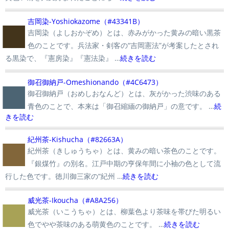
■
吉岡染-Yoshiokazome（#43341B）
吉岡染（よしおかぞめ）とは、赤みがかった黄みの暗い黒茶
色のことです。兵法家・剣客の“吉岡憲法”が考案したとされ
る黒染で、『憲房染』『憲法染』 …
続きを読む
■
御召御納戸-Omeshionando（#4C6473）
御召御納戸（おめしおなんど）とは、灰がかった渋味のある
青色のことで、本来は「御召縮緬の御納戸」の意です。 …
続
きを読む
■
紀州茶-Kishucha（#82663A）
紀州茶（きしゅうちゃ）とは、黄みの暗い茶色のことです。
『銀煤竹』の別名。江戸中期の亨保年間に小袖の色として流
行した色です。徳川御三家の“紀州 …
続きを読む
■
威光茶-Ikoucha（#A8A256）
威光茶（いこうちゃ）とは、柳葉色より茶味を帯びた明るい
色でやや茶味のある萌黄色のことです。 …
続きを読む