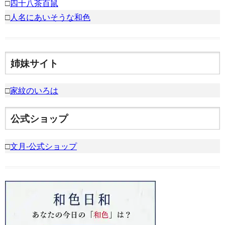
□
四十八茶百鼠
□
人名にあいそうな和色
姉妹サイト
□
家紋のいろは
公式ショップ
□
文月-公式ショップ