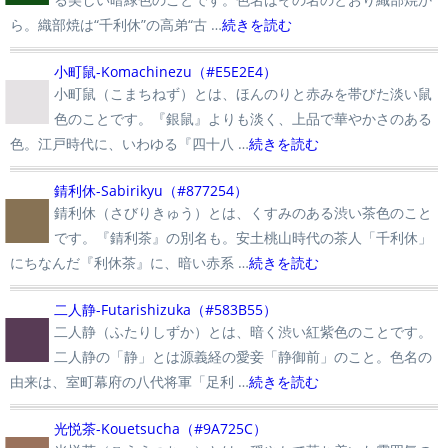
ら。織部焼は“千利休”の高弟“古 …
続きを読む
■
小町鼠-Komachinezu（#E5E2E4）
小町鼠（こまちねず）とは、ほんのりと赤みを帯びた淡い鼠
色のことです。『銀鼠』よりも淡く、上品で華やかさのある
色。江戸時代に、いわゆる『四十八 …
続きを読む
■
錆利休-Sabirikyu（#877254）
錆利休（さびりきゅう）とは、くすみのある渋い茶色のこと
です。『錆利茶』の別名も。安土桃山時代の茶人「千利休」
にちなんだ『利休茶』に、暗い赤系 …
続きを読む
■
二人静-Futarishizuka（#583B55）
二人静（ふたりしずか）とは、暗く渋い紅紫色のことです。
二人静の「静」とは源義経の愛妾「静御前」のこと。色名の
由来は、室町幕府の八代将軍「足利 …
続きを読む
光悦茶-Kouetsucha（#9A725C）