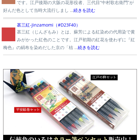
です。江戸後期の大阪の花形役者、三代目“中村歌右衛門”が
好んだ色として当時大流行しまし …
続きを読む
■
甚三紅-Jinzamomi（#D23F40）
甚三紅（じんざもみ）とは、蘇芳による紅染めの代用染で黄
みがかった紅色のことです。江戸初期の紅花を使わずに『紅
梅色』の絹布を染めだした京の「桔 …
続きを読む