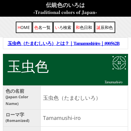
伝統色のいろは
-Traditional colors of Japan-
HOME
色名一覧
いろ検索
和色日和
誕辰和色
玉虫色（たまむしいろ）とは？｜Tamamushi-iro｜#00562B
玉虫色
Tamamushi-iro
色の名前
Japan Color
玉虫色（たまむしいろ）
Name
ローマ字
Tamamushi-iro
Romanized