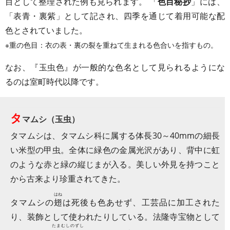
目として整理された例も見られます。 「
色目秘抄
」には、
「表青・裏紫」として記され、四季を通じて着用可能な配
色とされていました。
※重の色目：衣の表・裏の裂を重ねて生まれる色合いを指すもの。
なお、『玉虫色』が一般的な色名として見られるようにな
るのは室町時代以降です。
タ
マムシ（玉虫）
タマムシは、タマムシ科に属する体長30～40mmの細長
い米型の甲虫。全体に緑色の金属光沢があり、背中に虹
のような赤と緑の縦じまが入る。美しい外見を持つこと
から古来より珍重されてきた。
はね
タマムシの
翅
は死後も色あせず、工芸品に加工された
り、装飾として使われたりしている。法隆寺宝物として
たまむしのずし