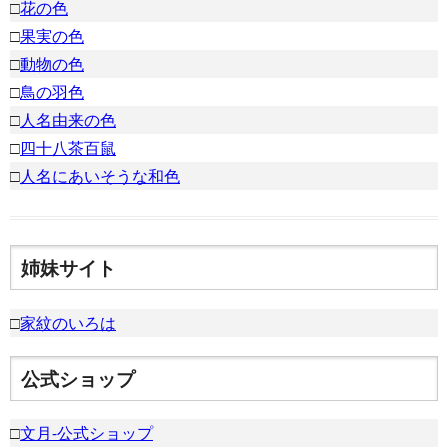
□
花の色
□
果実の色
□
動物の色
□
鳥の羽色
□
人名由来の色
□
四十八茶百鼠
□
人名にあいそうな和色
姉妹サイト
□
家紋のいろは
公式ショップ
□
文月-公式ショップ