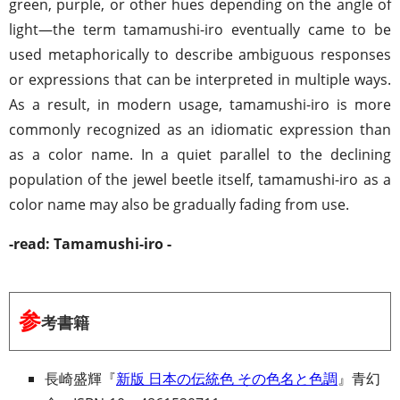
green, purple, or other hues depending on the angle of
light—the term tamamushi-iro eventually came to be
used metaphorically to describe ambiguous responses
or expressions that can be interpreted in multiple ways.
As a result, in modern usage, tamamushi-iro is more
commonly recognized as an idiomatic expression than
as a color name. In a quiet parallel to the declining
population of the jewel beetle itself, tamamushi-iro as a
color name may also be gradually fading from use.
-read: Tamamushi-iro -
参
考書籍
長崎盛輝『
新版 日本の伝統色 その色名と色調
』青幻