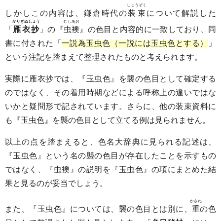
しょうぞく
しかしこの内容は、鎌倉時代の
装束
について解説した
かりぎぬしょう
むしあお
「
雁衣抄
」の『
虫襖
』の色目と内容的に一致しており、同
書に付された「
一説為玉虫色（一説には玉虫色とする）
」
という注記を踏まえて整理されたものと考えられます。
実際に雁衣抄では、『玉虫色』を襲の色目として確定する
のではなく、その着用時期などによる呼称上の違いではな
いかと疑問形で記されています。さらに、他の装束資料に
も『玉虫色』を襲の色目として立てる例は見られません。
以上の点を踏まえると、色名大辞典に見られる記述は、
『玉虫色』という名の襲の色目が存在したことを示すもの
ではなく、『虫襖』の説明を『玉虫色』の項にまとめた結
果と見るのが妥当でしょう。
かさね
また、『玉虫色』については、襲の色目とは別に、
重
の色