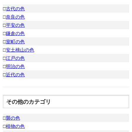
□
古代の色
□
奈良の色
□
平安の色
□
鎌倉の色
□
室町の色
□
安土桃山の色
□
江戸の色
□
明治の色
□
近代の色
その他のカテゴリ
□
襲の色
□
植物の色