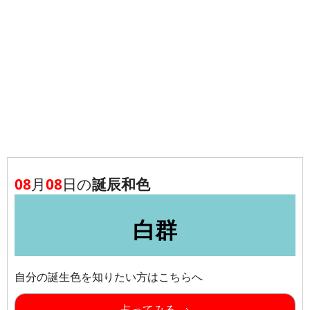
08
月
08
日の
誕辰和色
白群
自分の誕生色を知りたい方はこちらへ
占ってみる →