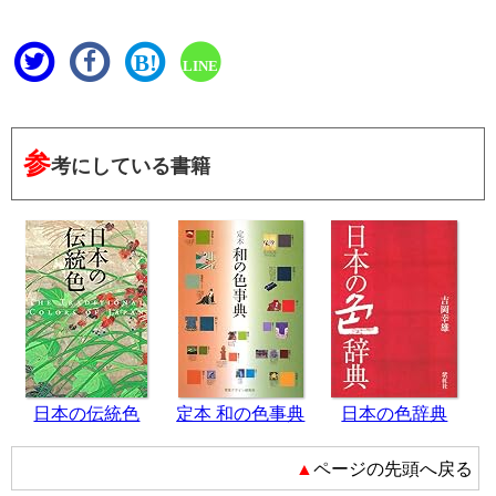
B!
LINE
参
考にしている書籍
日本の伝統色
定本 和の色事典
日本の色辞典
▲ページの先頭へ戻る