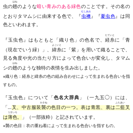
はね
虫の
翅
のような
暗い青みのある緑色
のことです。その名の
むしあお
とおりタマムシに由来する色で、『
虫襖
』『
夏虫色
』は同
色といわれます。
たていと
『玉虫色』はもともと「織り色」の色名で、
経糸
に「青
よこいと
（現在でいう緑）」、
緯糸
に「紫」を用いて織ることで、
見る角度や光の当たり方によって色合いが変化し、タマム
はね
シの
翅
のような独特の表情を生み出しました。
※織り色：経糸と緯糸の色の組み合わせによって生まれる色合いを指
すもの。
『玉虫色』について「
色名大辞典
」（一九五◯）には、
かさね
ふたあい
「…
叉、中古服装
襲
の色目の一つ。表は青黒、裏は
二藍
叉
うすいろ
は
薄色
。
」（一部抜粋）と記されています。
※襲の色目：衣の重ね着によって生まれる色合いを指すもの。