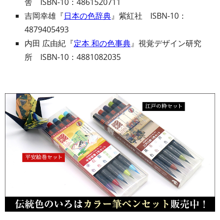
舎 ISBN-10：4861520711
吉岡幸雄『
日本の色辞典
』紫紅社 ISBN-10：
4879405493
内田 広由紀『
定本 和の色事典
』視覚デザイン研究
所 ISBN-10：4881082035