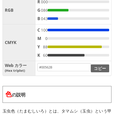
R
000
RGB
G
086
B
043
C
100
M
0
CMYK
Y
88
K
60
Web カラー
コピー
Hex triplet
色
の説明
玉虫色（たまむしいろ）とは、タマムシ（玉虫）という甲