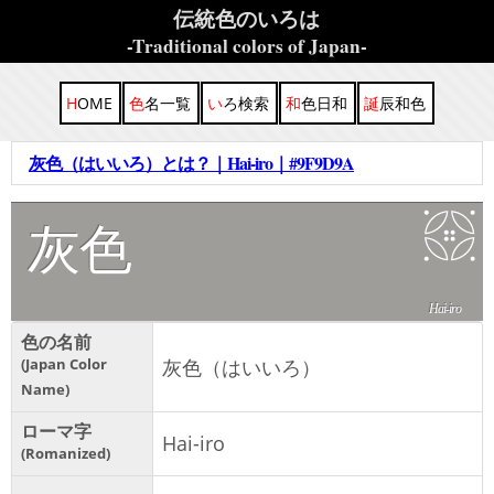
伝統色のいろは
-Traditional colors of Japan-
HOME
色名一覧
いろ検索
和色日和
誕辰和色
灰色（はいいろ）とは？｜Hai-iro｜#9F9D9A
灰色
Hai-iro
色の名前
Japan Color
灰色（はいいろ）
Name
ローマ字
Hai-iro
Romanized