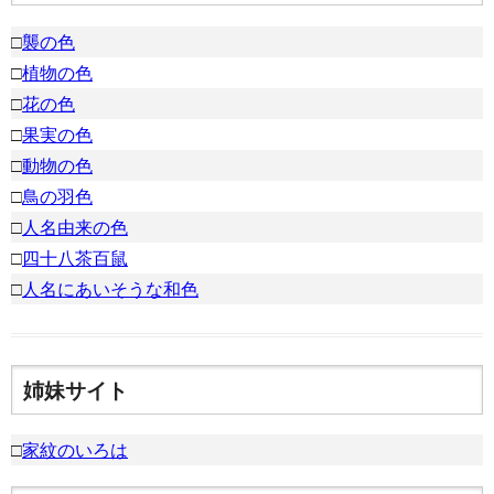
□
襲の色
□
植物の色
□
花の色
□
果実の色
□
動物の色
□
鳥の羽色
□
人名由来の色
□
四十八茶百鼠
□
人名にあいそうな和色
姉妹サイト
□
家紋のいろは