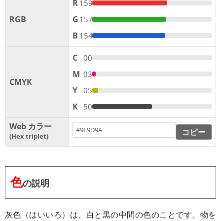
R
159
RGB
G
157
B
154
C
00
M
03
CMYK
Y
05
K
50
Web カラー
コピー
Hex triplet
色
の説明
灰色（はいいろ）は、白と黒の中間の色のことです。物を