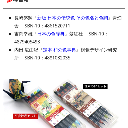
長崎盛輝『
新版 日本の伝統色 その色名と色調
』青幻
舎 ISBN-10：4861520711
吉岡幸雄『
日本の色辞典
』紫紅社 ISBN-10：
4879405493
内田 広由紀『
定本 和の色事典
』視覚デザイン研究
所 ISBN-10：4881082035