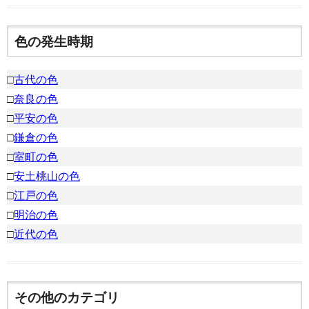
色の発生時期
□
古代の色
□
奈良の色
□
平安の色
□
鎌倉の色
□
室町の色
□
安土桃山の色
□
江戸の色
□
明治の色
□
近代の色
その他のカテゴリ