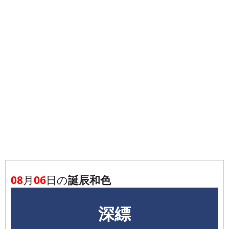
08
月
06
日の
誕辰和色
深縹