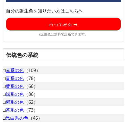
自分の誕生色を知りたい方はこちらへ
占ってみる →
※誕生色は無料で診断できます。
伝統色の系統
□
赤系の色
（109）
□
青系の色
（78）
□
黄系の色
（66）
□
緑系の色
（86）
□
紫系の色
（62）
□
茶系の色
（73）
□
黒白系の色
（45）