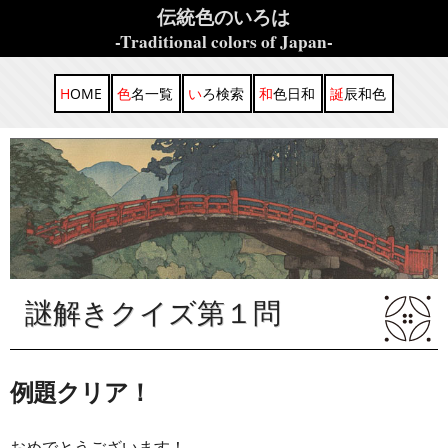
伝統色のいろは
-Traditional colors of Japan-
HOME
色名一覧
いろ検索
和色日和
誕辰和色
謎解きクイズ第１問
例題クリア！
おめでとうございます！