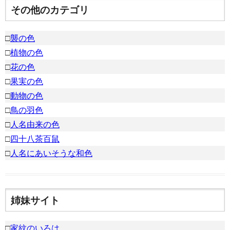
その他のカテゴリ
□
襲の色
□
植物の色
□
花の色
□
果実の色
□
動物の色
□
鳥の羽色
□
人名由来の色
□
四十八茶百鼠
□
人名にあいそうな和色
姉妹サイト
□
家紋のいろは