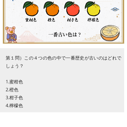
第１問）この４つの色の中で一番歴史が古いのはどれで
しょう？
1.蜜柑色
2.橙色
3.柑子色
4.檸檬色