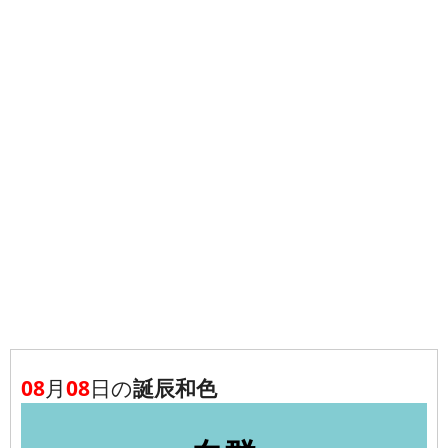
08
月
08
日の
誕辰和色