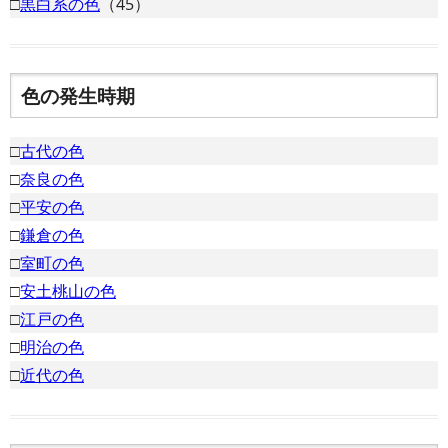
□
黒白系の色
（45）
色の発生時期
□
古代の色
□
奈良の色
□
平安の色
□
鎌倉の色
□
室町の色
□
安土桃山の色
□
江戸の色
□
明治の色
□
近代の色