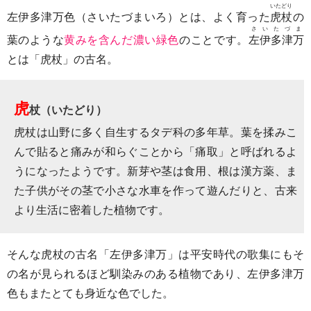
いたどり
左伊多津万色（さいたづまいろ）とは、よく育った
虎杖
の
さいたづま
葉のような
黄みを含んだ濃い緑色
のことです。
左伊多津万
とは「虎杖」の古名。
虎
杖（いたどり）
虎杖は山野に多く自生するタデ科の多年草。葉を揉みこ
んで貼ると痛みが和らぐことから「痛取」と呼ばれるよ
うになったようです。新芽や茎は食用、根は漢方薬、ま
た子供がその茎で小さな水車を作って遊んだりと、古来
より生活に密着した植物です。
そんな虎杖の古名「左伊多津万」は平安時代の歌集にもそ
の名が見られるほど馴染みのある植物であり、左伊多津万
色もまたとても身近な色でした。