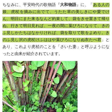
ちなみに、平安時代の歌物語『
大和物語
』に、「
ある人の
娘、虎杖を摘みに出でて、うたた草の美しきにや愛でけ
ん、明日にまた来るなんど約束して、袋をきせ置きて帰り
ぬ。行きて明日見れば、一夜の間に葉びろになりて、きの
ふ見しかたちはなかりければ、袋を取りて歌をよめり。き
のふ見し沢の虎杖けふははや葉びろになりぬ衣たべ君
」と
あり、これより虎杖のことを「さいた妻」と呼ぶようにな
ったと由来が紹介されています。