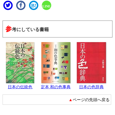
B!
LINE
参
考にしている書籍
日本の伝統色
定本 和の色事典
日本の色辞典
▲ページの先頭へ戻る