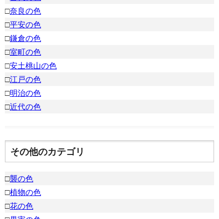
□
奈良の色
□
平安の色
□
鎌倉の色
□
室町の色
□
安土桃山の色
□
江戸の色
□
明治の色
□
近代の色
その他のカテゴリ
□
襲の色
□
植物の色
□
花の色