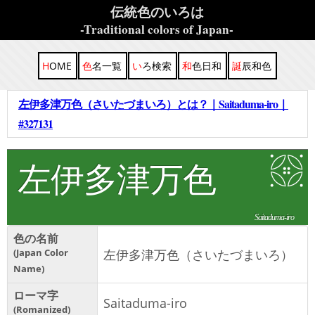
伝統色のいろは
-Traditional colors of Japan-
HOME
色名一覧
いろ検索
和色日和
誕辰和色
左伊多津万色（さいたづまいろ）とは？｜Saitaduma-iro｜
#327131
左伊多津万色
Saitaduma-iro
色の名前
Japan Color
左伊多津万色（さいたづまいろ）
Name
ローマ字
Saitaduma-iro
Romanized