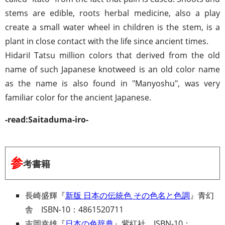
stems are edible, roots herbal medicine, also a play
create a small water wheel in children is the stem, is a
plant in close contact with the life since ancient times.
HidariI Tatsu million colors that derived from the old
name of such Japanese knotweed is an old color name
as the name is also found in "Manyoshu", was very
familiar color for the ancient Japanese.
-read:Saitaduma-iro-
参
考書籍
長崎盛輝『
新版 日本の伝統色 その色名と色調
』青幻
舎 ISBN-10：4861520711
吉岡幸雄『
日本の色辞典
』紫紅社 ISBN-10：