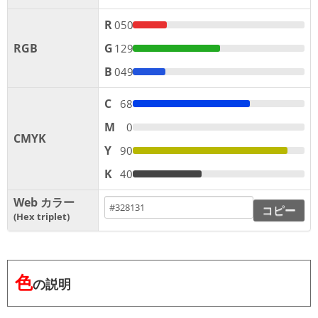
R
050
RGB
G
129
B
049
C
68
M
0
CMYK
Y
90
K
40
Web カラー
コピー
Hex triplet
色
の説明