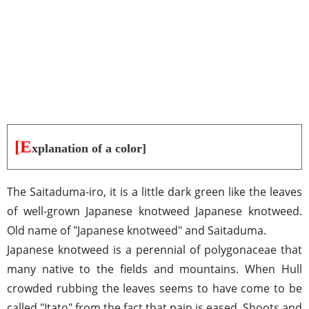
[E
xplanation of a color]
The Saitaduma-iro, it is a little dark green like the leaves
of well-grown Japanese knotweed Japanese knotweed.
Old name of "Japanese knotweed" and Saitaduma.
Japanese knotweed is a perennial of polygonaceae that
many native to the fields and mountains. When Hull
crowded rubbing the leaves seems to have come to be
called "Itato" from the fact that pain is eased. Shoots and