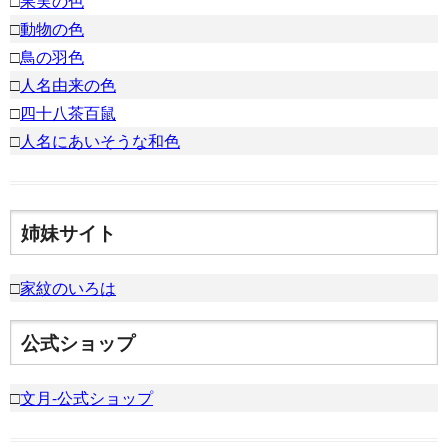
□
果実の色
□
動物の色
□
鳥の羽色
□
人名由来の色
□
四十八茶百鼠
□
人名にあいそうな和色
姉妹サイト
□
家紋のいろは
公式ショップ
□
文月-公式ショップ