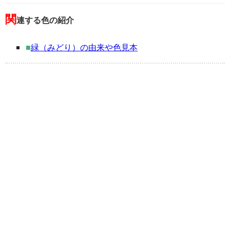
関
連する色の紹介
■
緑（みどり）の由来や色見本