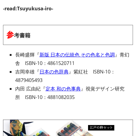
-read:Tsuyukusa-iro-
参
考書籍
長崎盛輝『
新版 日本の伝統色 その色名と色調
』青幻
舎 ISBN-10：4861520711
吉岡幸雄『
日本の色辞典
』紫紅社 ISBN-10：
4879405493
内田 広由紀『
定本 和の色事典
』視覚デザイン研究
所 ISBN-10：4881082035