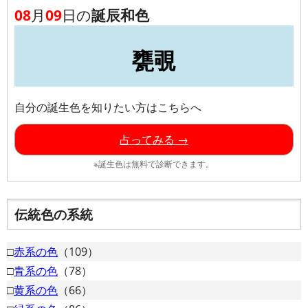
08
月
09
日の
誕辰和色
甕覗
自分の誕生色を知りたい方はこちらへ
占ってみる →
※誕生色は無料で診断できます。
伝統色の系統
□
赤系の色
（109）
□
青系の色
（78）
□
黄系の色
（66）