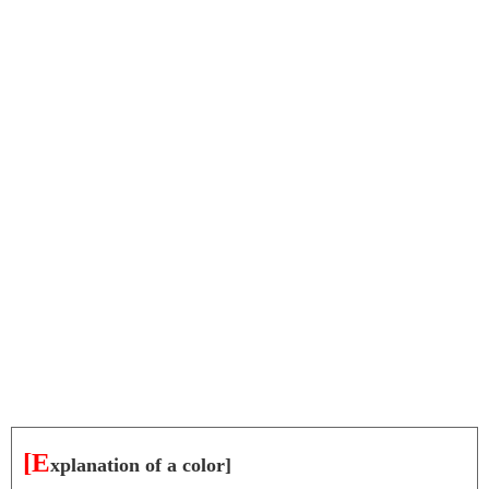
[E
xplanation of a color]