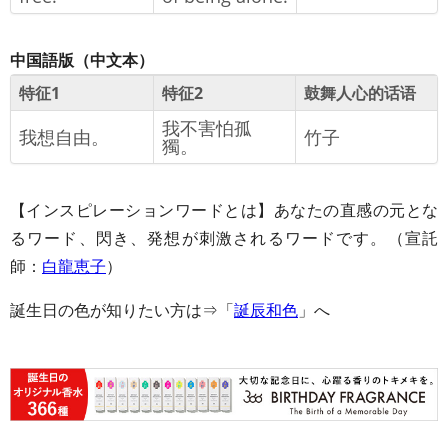
中国語版（中文本）
特征1
特征2
鼓舞人心的话语
我不害怕孤
我想自由。
竹子
獨。
【インスピレーションワードとは】あなたの直感の元とな
るワード、閃き、発想が刺激されるワードです。（宣託
師：
白龍恵子
）
誕生日の色が知りたい方は⇒「
誕辰和色
」へ