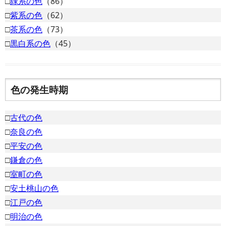
□
緑系の色
（86）
□
紫系の色
（62）
□
茶系の色
（73）
□
黒白系の色
（45）
色の発生時期
□
古代の色
□
奈良の色
□
平安の色
□
鎌倉の色
□
室町の色
□
安土桃山の色
□
江戸の色
□
明治の色