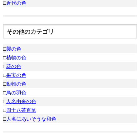
□
近代の色
その他のカテゴリ
□
襲の色
□
植物の色
□
花の色
□
果実の色
□
動物の色
□
鳥の羽色
□
人名由来の色
□
四十八茶百鼠
□
人名にあいそうな和色