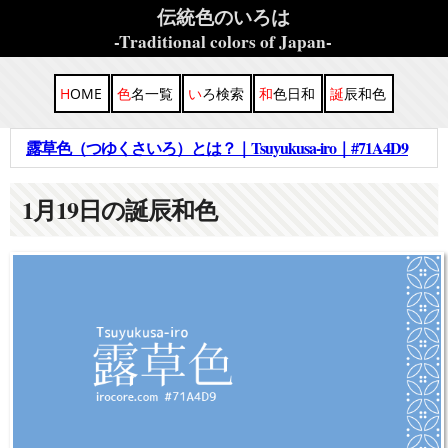
伝統色のいろは
-Traditional colors of Japan-
HOME
色名一覧
いろ検索
和色日和
誕辰和色
露草色（つゆくさいろ）とは？｜Tsuyukusa-iro｜#71A4D9
1
月
19
日の誕辰和色