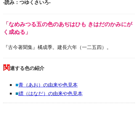
-読み：つゆくさいろ-
「なめみつる五の色のあぢはひも きはだのかみにが
く成ぬる」
『古今著聞集』橘成季。建長六年（一二五四）。
関
連する色の紹介
■
青（あお）の由来や色見本
■
縹（はなだ）の由来や色見本