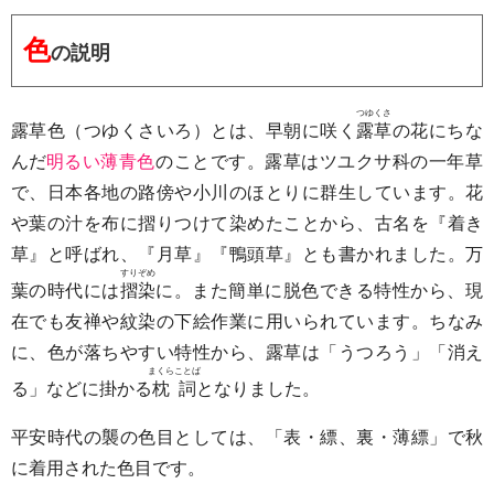
色
の説明
つゆくさ
露草色（つゆくさいろ）とは、早朝に咲く
露草
の花にちな
んだ
明るい薄青色
のことです。露草はツユクサ科の一年草
で、日本各地の路傍や小川のほとりに群生しています。花
や葉の汁を布に摺りつけて染めたことから、古名を『着き
草』と呼ばれ、『月草』『鴨頭草』とも書かれました。万
すりぞめ
葉の時代には
摺染
に。また簡単に脱色できる特性から、現
在でも友禅や紋染の下絵作業に用いられています。ちなみ
に、色が落ちやすい特性から、露草は「うつろう」「消え
まくらことば
る」などに掛かる
枕詞
となりました。
平安時代の襲の色目としては、「表・縹、裏・薄縹」で秋
に着用された色目です。