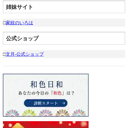
姉妹サイト
□
家紋のいろは
公式ショップ
□
文月-公式ショップ