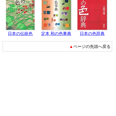
日本の伝統色
定本 和の色事典
日本の色辞典
▲ページの先頭へ戻る