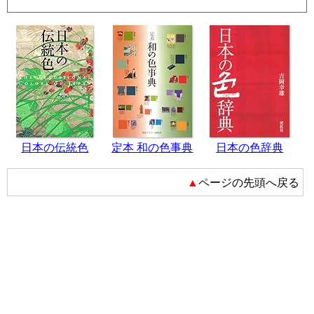
日本の伝統色
定本 和の色事典
日本の色辞典
▲ページの先頭へ戻る