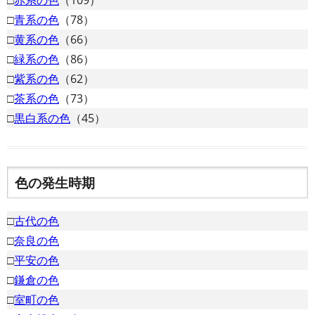
□
青系の色
（78）
□
黄系の色
（66）
□
緑系の色
（86）
□
紫系の色
（62）
□
茶系の色
（73）
□
黒白系の色
（45）
色の発生時期
□
古代の色
□
奈良の色
□
平安の色
□
鎌倉の色
□
室町の色