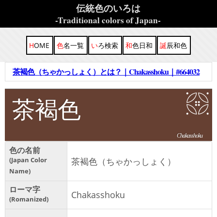
伝統色のいろは
-Traditional colors of Japan-
HOME
色名一覧
いろ検索
和色日和
誕辰和色
茶褐色（ちゃかっしょく）とは？｜Chakasshoku｜#664032
茶褐色
Chakasshoku
色の名前
Japan Color
茶褐色（ちゃかっしょく）
Name
ローマ字
Chakasshoku
Romanized