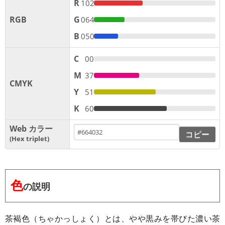
R
102
RGB
G
064
B
050
C
00
M
37
CMYK
Y
51
K
60
Web カラー
コピー
Hex triplet
色
の説明
茶褐色（ちゃかっしょく）とは、やや黒みを帯びた濃い茶