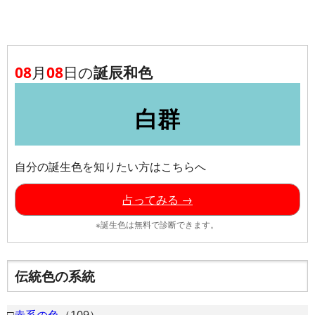
08
月
08
日の
誕辰和色
白群
自分の誕生色を知りたい方はこちらへ
占ってみる →
※誕生色は無料で診断できます。
伝統色の系統
□
赤系の色
（109）