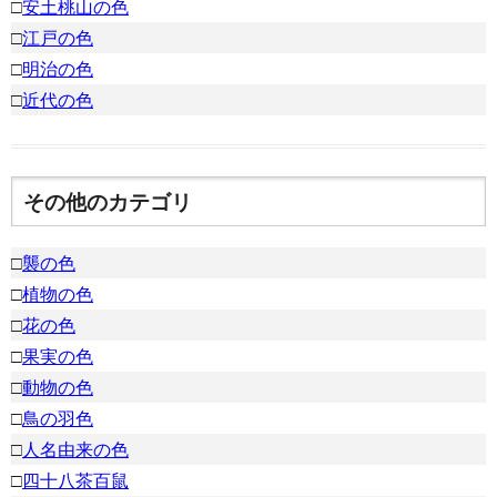
□
安土桃山の色
□
江戸の色
□
明治の色
□
近代の色
その他のカテゴリ
□
襲の色
□
植物の色
□
花の色
□
果実の色
□
動物の色
□
鳥の羽色
□
人名由来の色
□
四十八茶百鼠