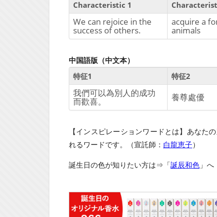
Characteristic 1
Characterist
We can rejoice in the
acquire a f
success of others.
animals
中国語版（中文本）
特征1
特征2
我們可以為別人的成功
養尊處優
而歡喜。
【インスピレーションワードとは】あなたの
れるワードです。（宣託師：
白龍恵子
）
誕生日の色が知りたい方は⇒「
誕辰和色
」へ