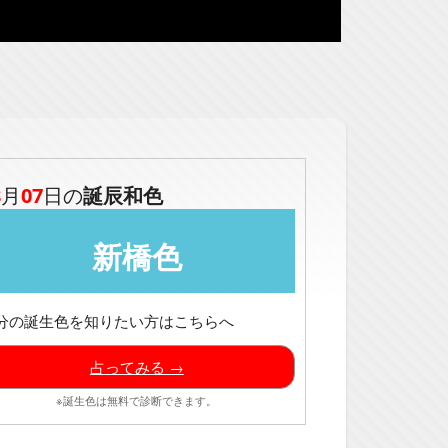
8
月
07
日の
誕辰和色
新橋色
分の誕生色を知りたい方はこちらへ
占ってみる →
※誕生色は無料で診断できます。