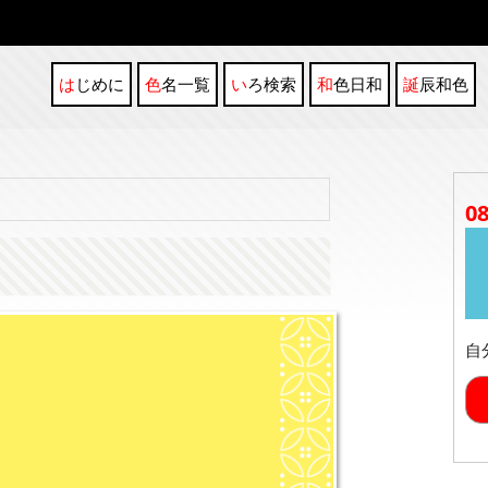
はじめに
色名一覧
いろ検索
和色日和
誕辰和色
0
自