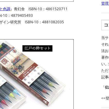
管理
名と色調
』青幻舎 ISBN-10：4861520711
-10：4879405493
イン研究所 ISBN-10：4881082035
コ
当サ
それ
法お
著作
い。
ただ
記事
「
伝
<<