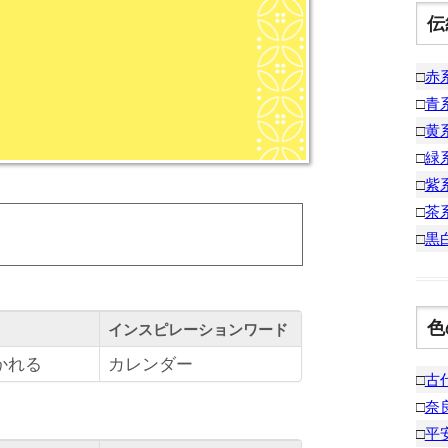
伝
□
赤
□
青
□
黄
□
緑
□
紫
□
茶
□
黒
色
インスピレーションワード
かれる
カレンダー
□
古
□
奈
□
平