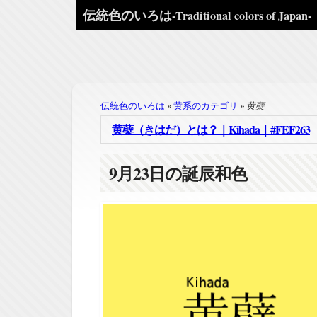
伝統色のいろは
-Traditional colors of Japan-
伝統色のいろは
黄系のカテゴリ
黄蘗
黄蘗（きはだ）とは？｜Kihada｜#FEF263
9
月
23
日の誕辰和色