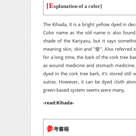
[E
xplanation of a color]
The Kihada, It is a bright yellow dyed in de
Color name as the old name is also found i
shade of the Kariyasu, but it says somethi
meaning skin, skin and "蘗". Also referred 
for a long time, the bark of the cork tree b
as wound medicine and stomach medicine. A
dyed in the cork tree bark, it's stored stil
sutras. However, it can be dyed cloth alo
green-based system seems were many.
-read:Kihada-
参
考書籍