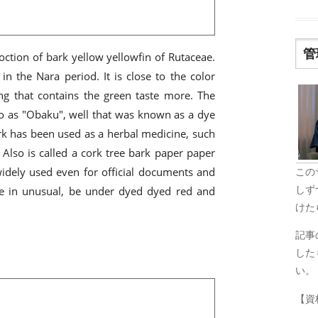
管
coction of bark yellow yellowfin of Rutaceae.
n the Nara period. It is close to the color
ng that contains the green taste more. The
to as "Obaku", well that was known as a dye
ark has been used as a herbal medicine, such
lso is called a cork tree bark paper paper
l widely used even for official documents and
この
しず
ne in unusual, be under dyed dyed red and
けた
記事
した
い。
【資