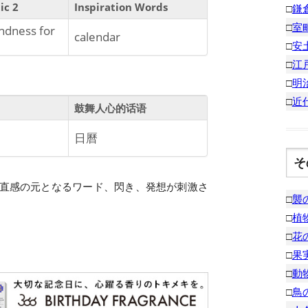
ic 2
Inspiration Words
□
鎌
□
室
ondness for
calendar
□
安
□
江
□
明
□
近
鼓舞人心的话语
日曆
そ
直感の元となるワード、閃き、発想が刺激さ
□
襲
□
植
□
花
□
果
□
動
□
鳥