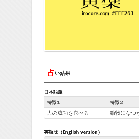
占
い結果
日本語版
特徴１
特徴２
人の成功を喜べる
動物になつ
英語版（English version）