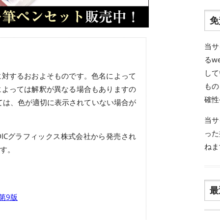
免
当サ
るw
して
に対するおおよそものです。色名によって
もの
によっては解釈が異なる場合もありますの
確性
ては、色が適切に表示されていない場合が
当サ
った
ICグラフィックス株式会社から発売され
ねま
す。
最
 第9版