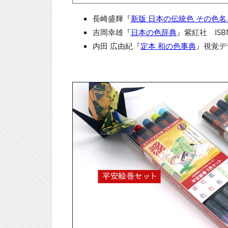
長崎盛輝『
新版 日本の伝統色 その色
吉岡幸雄『
日本の色辞典
』紫紅社 ISBN
内田 広由紀『
定本 和の色事典
』視覚デザ