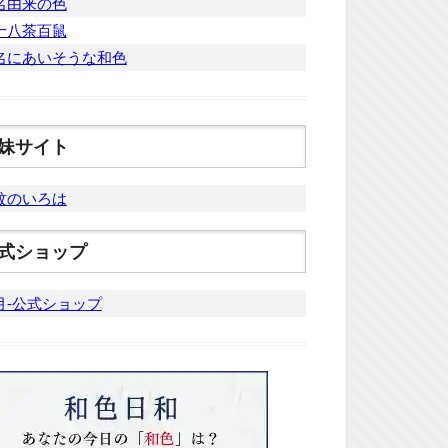
名由来の色
十八茶百鼠
名にあいそうな和色
妹サイト
紋のいろは
式ショップ
月-公式ショップ