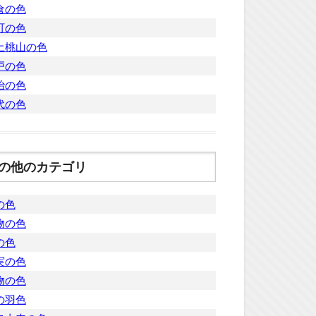
倉の色
町の色
土桃山の色
戸の色
治の色
代の色
の他のカテゴリ
の色
物の色
の色
実の色
物の色
の羽色