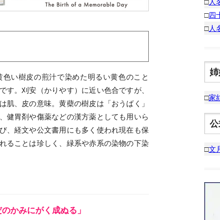
□
人
□
四
□
人
姉
黄色い樹皮の煎汁で染めた明るい黄色のこと
です。刈安（かりやす）に近い色合ですが、
□
家
は肌、皮の意味。黄蘗の樹皮は「おうばく」
、健胃剤や傷薬などの漢方薬としても用いら
公
び、経文や公文書用にも多く使われ現在も保
れることは珍しく、緑系や赤系の染物の下染
□
文
だのかみにがく成ぬる」