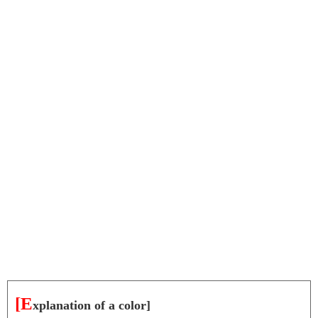
[E
xplanation of a color]