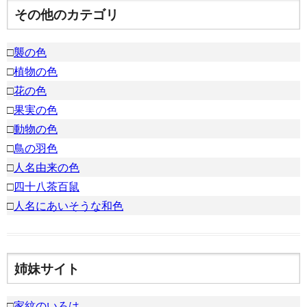
その他のカテゴリ
□
襲の色
□
植物の色
□
花の色
□
果実の色
□
動物の色
□
鳥の羽色
□
人名由来の色
□
四十八茶百鼠
□
人名にあいそうな和色
姉妹サイト
□
家紋のいろは