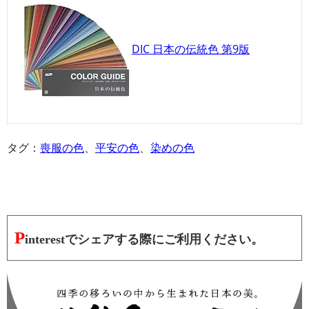
DIC 日本の伝統色 第9版
タグ：
喪服の色
、
平安の色
、
染めの色
P
interestでシェアする際にご利用ください。