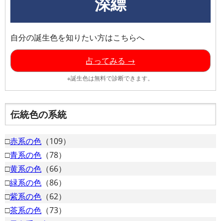
深縹
自分の誕生色を知りたい方はこちらへ
占ってみる →
※誕生色は無料で診断できます。
伝統色の系統
□
赤系の色
（109）
□
青系の色
（78）
□
黄系の色
（66）
□
緑系の色
（86）
□
紫系の色
（62）
□
茶系の色
（73）