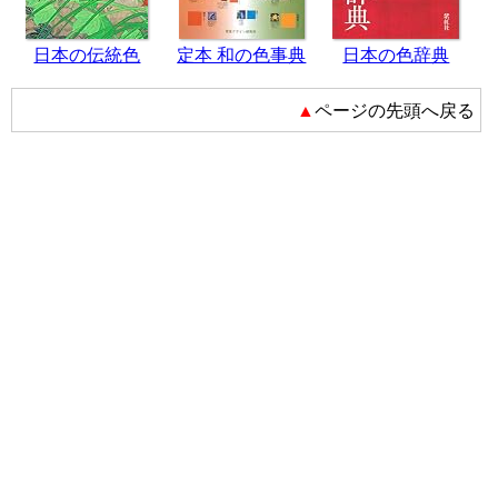
日本の伝統色
定本 和の色事典
日本の色辞典
▲ページの先頭へ戻る