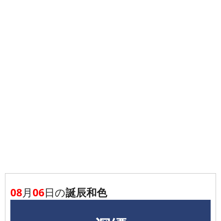
08
月
06
日の
誕辰和色