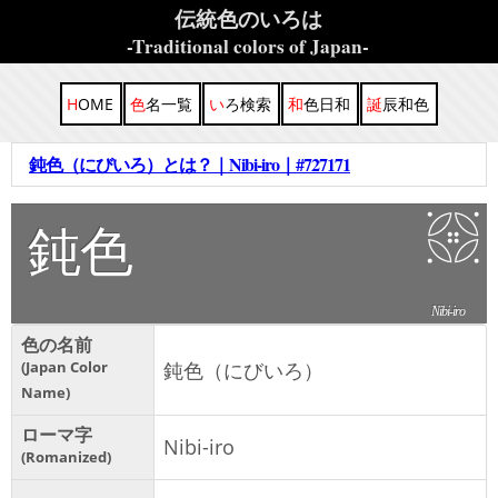
伝統色のいろは
-Traditional colors of Japan-
HOME
色名一覧
いろ検索
和色日和
誕辰和色
鈍色（にびいろ）とは？｜Nibi-iro｜#727171
鈍色
Nibi-iro
色の名前
Japan Color
鈍色（にびいろ）
Name
ローマ字
Nibi-iro
Romanized