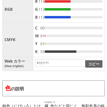
R
114
RGB
G
113
B
113
C
00
M
01
CMYK
Y
01
K
55
Web カラー
コピー
Hex triplet
色
の説明
つるばみいろ
鈍色（にびいろ）とは、
橡色
などと同じく、無彩色系の鈍