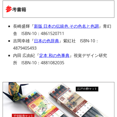
参
考書籍
長崎盛輝『
新版 日本の伝統色 その色名と色調
』青幻
舎 ISBN-10：4861520711
吉岡幸雄『
日本の色辞典
』紫紅社 ISBN-10：
4879405493
内田 広由紀『
定本 和の色事典
』視覚デザイン研究
所 ISBN-10：4881082035