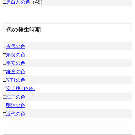
□
黒白系の色
（45）
色の発生時期
□
古代の色
□
奈良の色
□
平安の色
□
鎌倉の色
□
室町の色
□
安土桃山の色
□
江戸の色
□
明治の色
□
近代の色