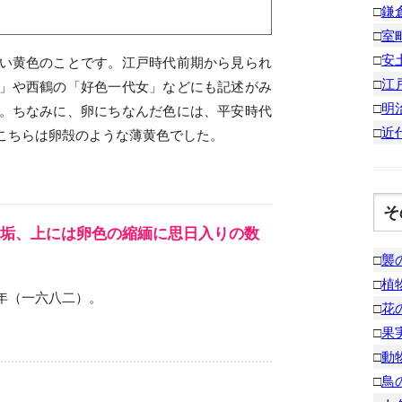
□
鎌
□
室
□
安
い黄色のことです。江戸時代前期から見られ
□
江
」や西鶴の「好色一代女」などにも記述がみ
□
明
。ちなみに、卵にちなんだ色には、平安時代
□
近
こちらは卵殻のような薄黄色でした。
そ
垢、上には卵色の縮緬に思日入りの数
□
襲
□
植
年（一六八二）。
□
花
□
果
□
動
□
鳥