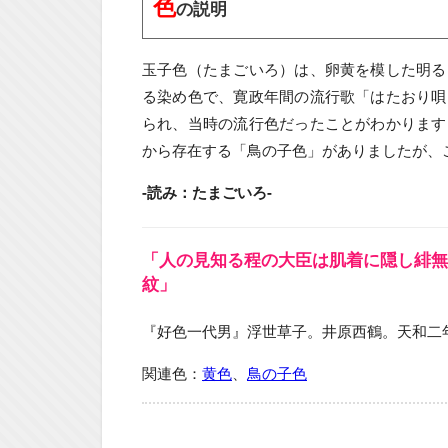
色
の説明
玉子色（たまごいろ）は、卵黄を模した明る
る染め色で、寛政年間の流行歌「はたおり唄
られ、当時の流行色だったことがわかります
から存在する「鳥の子色」がありましたが、
-読み：たまごいろ-
「人の見知る程の大臣は肌着に隠し緋無
紋」
『好色一代男』浮世草子。井原西鶴。天和二
関連色：
黄色
、
鳥の子色