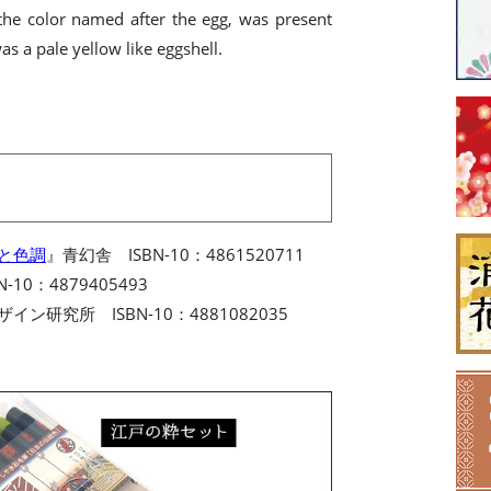
 the color named after the egg, was present
as a pale yellow like eggshell.
名と色調
』青幻舎 ISBN-10：4861520711
-10：4879405493
イン研究所 ISBN-10：4881082035