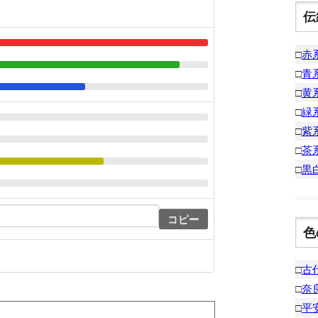
伝
□
赤
□
青
□
黄
□
緑
□
紫
□
茶
□
黒
コピー
色
□
古
□
奈
□
平