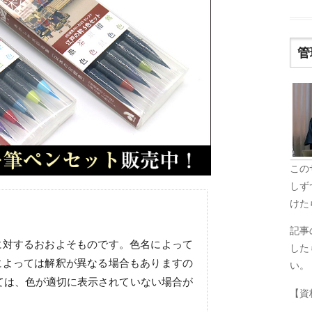
管
この
しず
けた
記事
に対するおおよそものです。色名によって
した
によっては解釈が異なる場合もありますの
い。
ては、色が適切に表示されていない場合が
【資