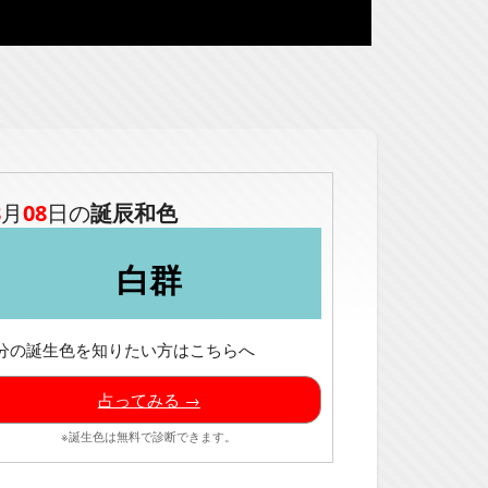
8
月
08
日の
誕辰和色
白群
分の誕生色を知りたい方はこちらへ
占ってみる →
※誕生色は無料で診断できます。