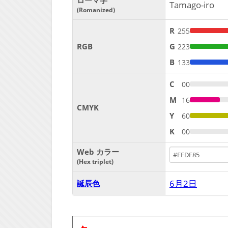
ローマ字
Tamago-iro
Romanized
R
255
RGB
G
223
B
133
C
00
M
16
CMYK
Y
60
K
00
Web カラー
Hex triplet
6月2日
誕辰色