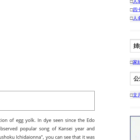
□
人
□
四
□
人
姉
□
家
公
□
文
tion of egg yolk. In dye seen since the Edo
 observed popular song of Kansei year and
ushoku Ichidaionna", you can see that it was