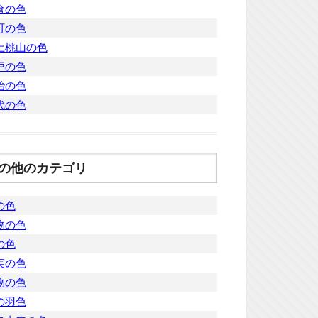
倉の色
町の色
土桃山の色
戸の色
治の色
代の色
の他のカテゴリ
の色
物の色
の色
実の色
物の色
の羽色