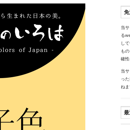
免
当サ
るw
して
もの
確性
当サ
った
ねま
最