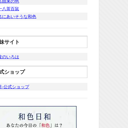
名由来の色
十八茶百鼠
名にあいそうな和色
妹サイト
紋のいろは
式ショップ
月-公式ショップ