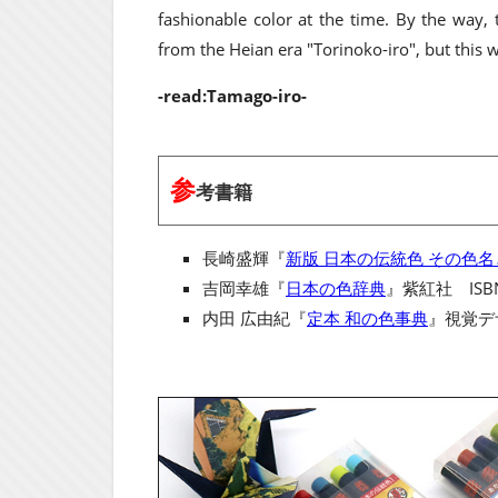
fashionable color at the time. By the way,
from the Heian era "Torinoko-iro", but this w
-read:Tamago-iro-
参
考書籍
長崎盛輝『
新版 日本の伝統色 その色
吉岡幸雄『
日本の色辞典
』紫紅社 ISBN
内田 広由紀『
定本 和の色事典
』視覚デザ