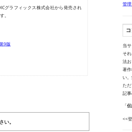
管理
ICグラフィックス株式会社から発売され
す。
コ
 第9版
当サ
それ
法お
著作
い。
ただ
記事
「
伝
<<
ださい。