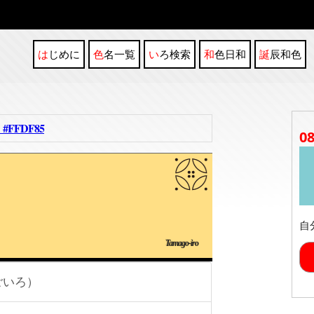
はじめに
色名一覧
いろ検索
和色日和
誕辰和色
FFDF85
0
自
Tamago-iro
ごいろ）