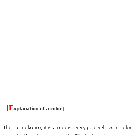
[E
xplanation of a color]
The Torinoko-iro, it is a reddish very pale yellow. In color