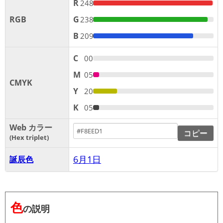
R
248
RGB
G
238
B
209
C
00
M
05
CMYK
Y
20
K
05
Web カラー
コピー
Hex triplet
6月1日
誕辰色
色
の説明