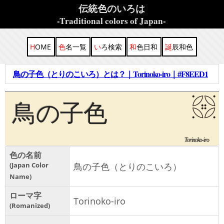
伝統色のいろは
-Traditional colors of Japan-
HOME
色名一覧
いろ検索
和色日和
誕辰和色
鳥の子色（とりのこいろ）とは？｜Torinoko-iro｜#F8EED1
鳥の子色
Torinoko-iro
色の名前
Japan Color
鳥の子色（とりのこいろ）
Name
ローマ字
Torinoko-iro
Romanized