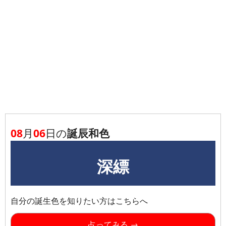
08
月
06
日の
誕辰和色
深縹
自分の誕生色を知りたい方はこちらへ
占ってみる →