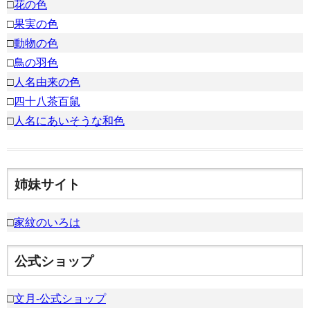
□
花の色
□
果実の色
□
動物の色
□
鳥の羽色
□
人名由来の色
□
四十八茶百鼠
□
人名にあいそうな和色
姉妹サイト
□
家紋のいろは
公式ショップ
□
文月-公式ショップ