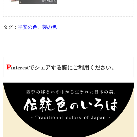
タグ：
平安の色
、
襲の色
P
interestでシェアする際にご利用ください。