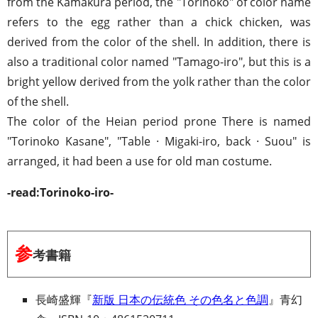
from the Kamakura period, the "Torinoko" of color name
refers to the egg rather than a chick chicken, was
derived from the color of the shell. In addition, there is
also a traditional color named "Tamago-iro", but this is a
bright yellow derived from the yolk rather than the color
of the shell.
The color of the Heian period prone There is named
"Torinoko Kasane", "Table · Migaki-iro, back · Suou" is
arranged, it had been a use for old man costume.
-read:Torinoko-iro-
参
考書籍
長崎盛輝『
新版 日本の伝統色 その色名と色調
』青幻