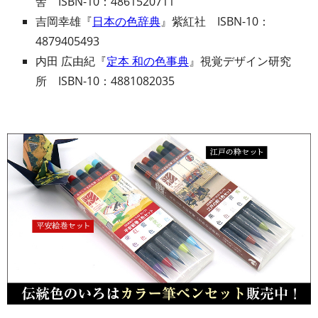
舎 ISBN-10：4861520711
吉岡幸雄『
日本の色辞典
』紫紅社 ISBN-10：
4879405493
内田 広由紀『
定本 和の色事典
』視覚デザイン研究
所 ISBN-10：4881082035