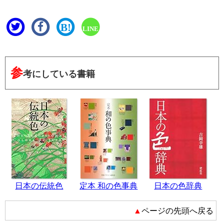
B!
LINE
参
考にしている書籍
日本の伝統色
定本 和の色事典
日本の色辞典
▲ページの先頭へ戻る