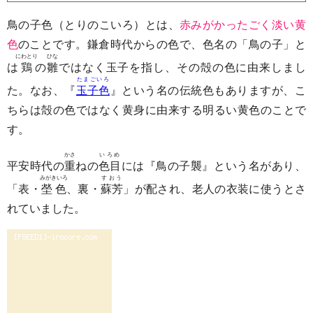
鳥の子色（とりのこいろ）とは、
赤みがかったごく淡い黄
色
のことです。鎌倉時代からの色で、色名の「鳥の子」と
にわとり
ひな
は
鶏
の
雛
ではなく玉子を指し、その殻の色に由来しまし
たまごいろ
た。なお、『
玉子色
』という名の伝統色もありますが、こ
ちらは殻の色ではなく黄身に由来する明るい黄色のことで
す。
かさ
いろめ
平安時代の
重
ねの
色目
には『鳥の子襲』という名があり、
みがきいろ
すおう
「表・
塋色
、裏・
蘇芳
」が配され、老人の衣装に使うとさ
れていました。