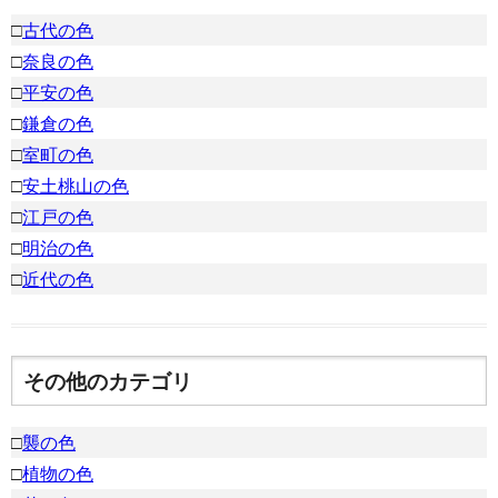
□
古代の色
□
奈良の色
□
平安の色
□
鎌倉の色
□
室町の色
□
安土桃山の色
□
江戸の色
□
明治の色
□
近代の色
その他のカテゴリ
□
襲の色
□
植物の色