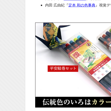
内田 広由紀『
定本 和の色事典
』視覚デザ