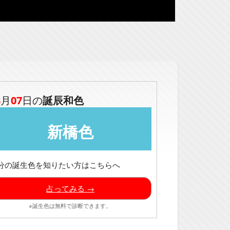
8
月
07
日の
誕辰和色
新橋色
分の誕生色を知りたい方はこちらへ
占ってみる →
※誕生色は無料で診断できます。