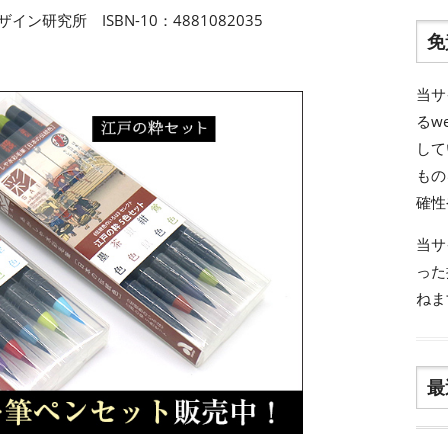
イン研究所 ISBN-10：4881082035
免
当サ
るw
して
もの
確性
当サ
った
ねま
最