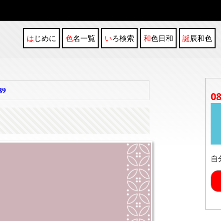
はじめに
色名一覧
いろ検索
和色日和
誕辰和色
9
0
自