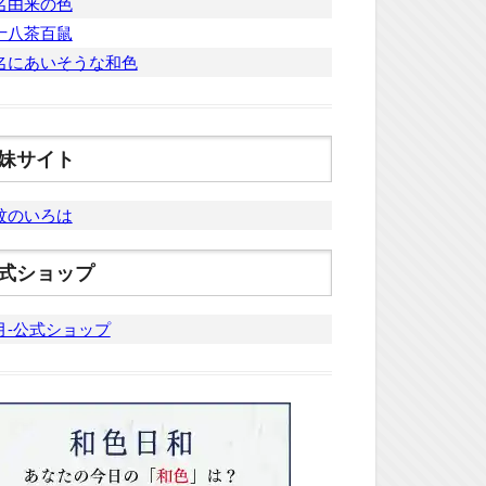
名由来の色
十八茶百鼠
名にあいそうな和色
妹サイト
紋のいろは
式ショップ
月-公式ショップ