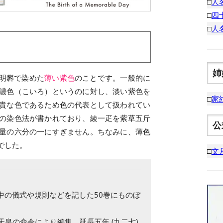
□
人
□
四
□
人
姉
明礬で染めた
薄い紫色
のことです。一般的に
濃色（こいろ）というのに対し、淡い紫色を
□
家
貴な色であるため色の代表として扱われてい
の染色法が書かれており、綾一疋を紫草五斤
公
量の六分の一にすぎません。ちなみに、薄色
でした。
□
文
中の儀式や規則などを記した50巻にものぼ
天皇の命令により編集。延長五年 (九二七)