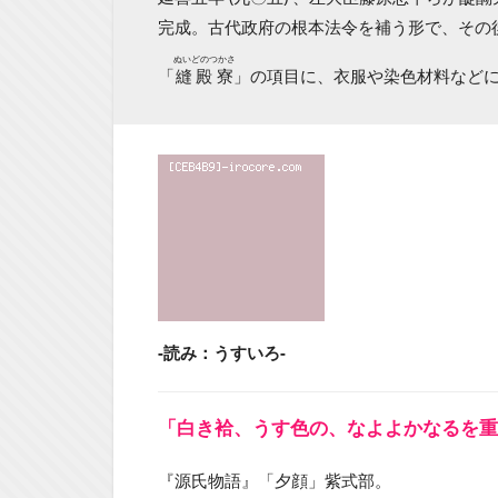
完成。古代政府の根本法令を補う形で、その
ぬいどのつかさ
「
縫殿寮
」の項目に、衣服や染色材料など
-読み：うすいろ-
「白き袷、うす色の、なよよかなるを重
『源氏物語』「夕顔」紫式部。