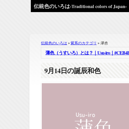
伝統色のいろは
-Traditional colors of Japan-
伝統色のいろは
紫系のカテゴリ
薄色
薄色（うすいろ）とは？｜Usu-iro｜#CEB4B
9
月
14
日の誕辰和色