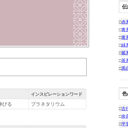
伝
□
赤
□
青
□
黄
□
緑
□
紫
□
茶
□
黒
色
インスピレーションワード
伸びる
プラネタリウム
□
古
□
奈
□
平