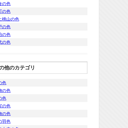
倉の色
町の色
土桃山の色
戸の色
治の色
代の色
の他のカテゴリ
の色
物の色
の色
実の色
物の色
の羽色