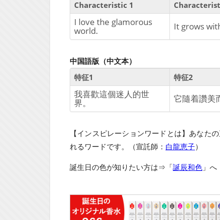
Characteristic 1
Characterist
I love the glamorous
It grows wit
world.
中国語版（中文本）
特征1
特征2
我喜歡這個迷人的世
它隨着讚美
界。
【インスピレーションワードとは】あなたの
れるワードです。（宣託師：
白龍恵子
）
誕生日の色が知りたい方は⇒「
誕辰和色
」へ