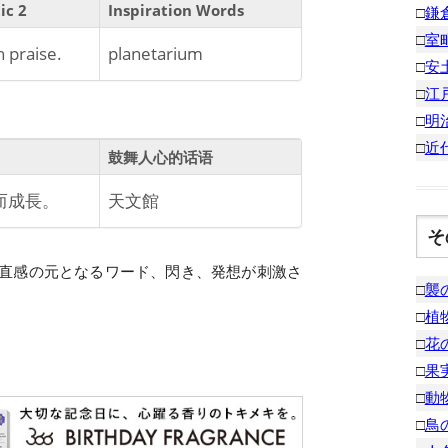
ic 2
Inspiration Words
□
鎌
□
室
h praise.
planetarium
□
安
□
江
□
明
□
近
鼓舞人心的话语
而成長。
天文館
そ
直感の元となるワード、閃き、発想が刺激さ
□
襲
□
植
□
花
□
果
□
動
□
鳥