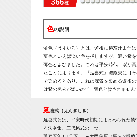
色
の説明
薄色（うすいろ）とは、紫根に椿灰汁または
薄色といえば淡い色を指しますが、濃い紫を
薄色とよびました。これは平安時代、紫が高
たことによります。『延喜式』縫殿寮にはそ
で染めるとあり、これは深紫を染める紫根の
は紫の色みが淡いので、禁色とはされません
延
喜式（えんぎしき）
延喜式とは、平安時代初期にまとめられた禁
る法令集。三代格式の一つ。
延喜五年 (九〇五) 、左大臣藤原忠平らが醍醐