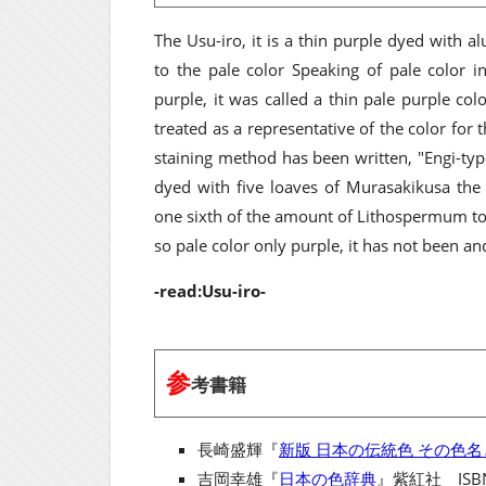
The Usu-iro, it is a thin purple dyed with 
to the pale color Speaking of pale color i
purple, it was called a thin pale purple col
treated as a representative of the color for 
staining method has been written, "Engi-type
dyed with five loaves of Murasakikusa the 
one sixth of the amount of Lithospermum to 
so pale color only purple, it has not been and
-read:Usu-iro-
参
考書籍
長崎盛輝『
新版 日本の伝統色 その色
吉岡幸雄『
日本の色辞典
』紫紅社 ISBN