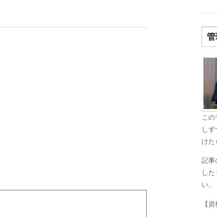
管
この
しず
けた
記事
した
い。
【資