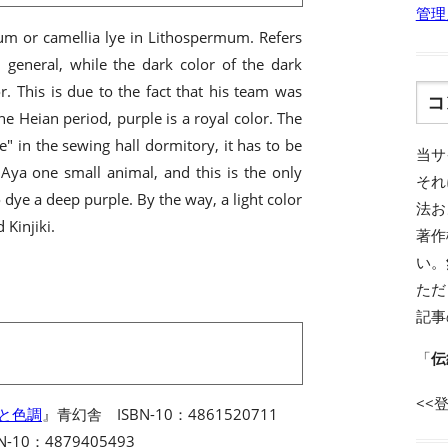
管理
alum or camellia lye in Lithospermum. Refers
n general, while the dark color of the dark
or. This is due to the fact that his team was
コ
the Heian period, purple is a royal color. The
" in the sewing hall dormitory, it has to be
当サ
Aya one small animal, and this is the only
それ
dye a deep purple. By the way, a light color
法お
 Kinjiki.
著作
い。
ただ
記事
「
伝
<<
名と色調
』青幻舎 ISBN-10：4861520711
-10：4879405493