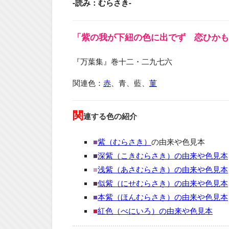
-読み：むらさき-
「紫の我が下紐の色に出でず 恋ひかも
『万葉集』巻十二・二九七六
関連色：
赤
、青、藍、
菫
関
連する色の紹介
■
紫（むらさき）
の由来や色見本
■
深紫（こきむらさき）の由来や色見本
■
浅紫（あさむらさき）の由来や色見本
■
似紫（にせむらさき）の由来や色見本
■
本紫（ほんむらさき）の由来や色見本
■
紅色（べにいろ）の由来や色見本