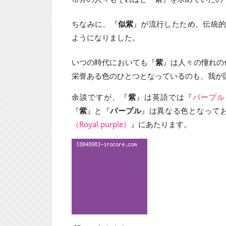
ちなみに、『
似紫
』が流行したため、伝統
ようになりました。
いつの時代においても『
紫
』は人々の憧れの
栄誉ある色のひとつとなっているのも、我が
余談ですが、『
紫
』は英語では『
パープル（
『
紫
』と『
パープル
』は異なる色となって
（Royal purple）
』にあたります。