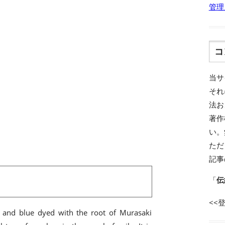
管理
コ
当サ
それ
法お
著作
い。
ただ
記事
「
伝
<<
d and blue dyed with the root of Murasaki