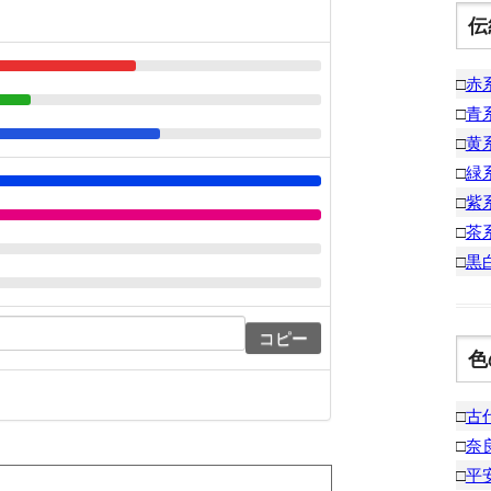
伝
□
赤
□
青
□
黄
□
緑
□
紫
□
茶
□
黒
コピー
色
□
古
□
奈
□
平