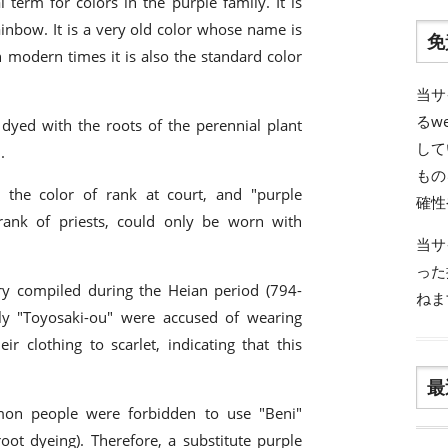
term for colors in the purple family. It is
inbow. It is a very old color whose name is
免
 modern times it is also the standard color
当サ
るw
dyed with the roots of the perennial plant
して
.
もの
 the color of rank at court, and "purple
確性
rank of priests, could only be worn with
当サ
った
ory compiled during the Heian period (794-
ねま
mily "Toyosaki-ou" were accused of wearing
r clothing to scarlet, indicating that this
最
mon people were forbidden to use "Beni"
oot dyeing). Therefore, a substitute purple