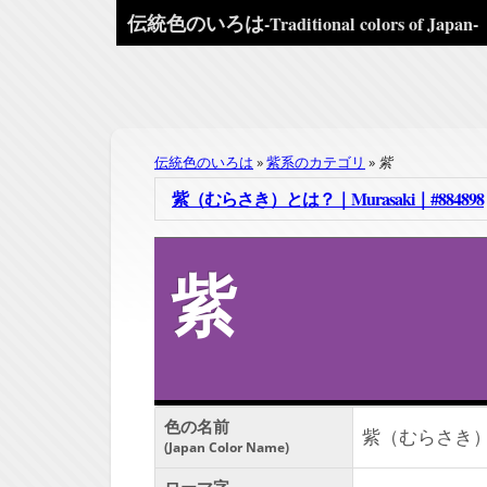
伝統色のいろは
-Traditional colors of Japan-
伝統色のいろは
紫系のカテゴリ
紫
紫（むらさき）とは？｜Murasaki｜#884898
紫
色の名前
紫（むらさき
Japan Color Name