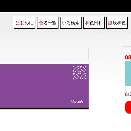
はじめに
色名一覧
いろ検索
和色日和
誕辰和色
0
自
Murasaki
）