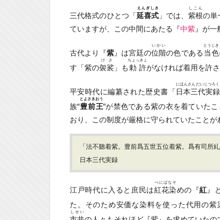
えんぎしき
しこん
三代格式のひとつ「
延喜式
」では、
紫根
の単
ていますが、この中間にあたる『
中紫
』が一
いかい
とうじき
古代より『
紫
』は宮廷の
位階
の色である
当色
けさ
ちょっきょ
す「紫の
袈裟
」も
勅許
がなければ着用を許さ
にほんさんだいじつろく
平安時代に編纂された歴史書「
日本三代実録
とよさきおう
族“
豊前王
”が禁色である紫の衣を着ていた
おり、この制度が厳格に守られていたことが
「法不聽着紫。豊前爲五世五位着紫。爲有司所糺
日本三代実録
べにばなそ
江戸時代に入ると庶民は
紅花染
めの『
紅
』
た。そのため安価な染料を使った代用の紫
しせい
市井
の人々もそれほど『紫』を求めていたの