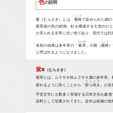
色
の説明
しこん
紫（むらさき）とは、
紫根
で染められた絹の
紫系統の色の総称。虹を構成する七色のひと
が見られる非常に古い色であり、現代ではJI
むらさき
しこん
名前の由来は多年草の「
紫草
」の根（
紫根
）
と呼ばれるようになりました。
紫
草（むらさき）
紫草とは、ムラサキ科ムラサキ属の多年草。
むらさき
群れるように咲くことから「
群ら咲き
」が名
平安文学にも数多く登場する日本文化を象徴
染料として珍重されてきた。近年は絶滅の危