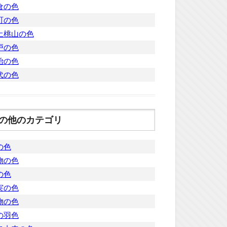
倉の色
町の色
土桃山の色
戸の色
治の色
代の色
の他のカテゴリ
の色
物の色
の色
実の色
物の色
の羽色