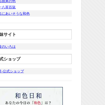
名由来の色
十八茶百鼠
名にあいそうな和色
妹サイト
紋のいろは
式ショップ
月-公式ショップ