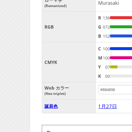
ローマ字
Murasaki
Romanized
R
136
RGB
G
072
B
152
C
100
M
100
CMYK
Y
07
K
00
Web カラー
Hex triplet
1月27日
誕辰色