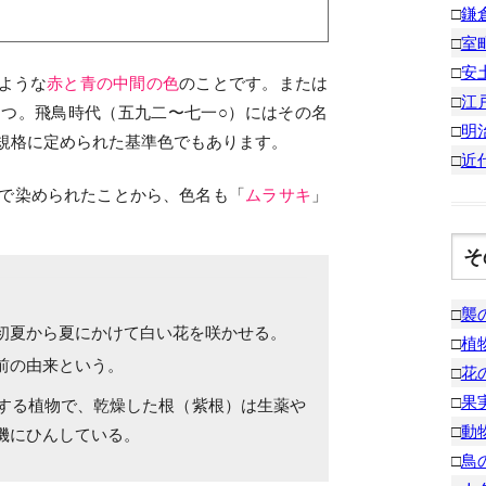
□
鎌
□
室
□
安
ような
赤と青の中間の色
のことです。または
□
江
つ。飛鳥時代（五九二〜七一○）にはその名
□
明
S規格に定められた基準色でもあります。
□
近
で染められたことから、色名も「
ムラサキ
」
そ
□
襲
初夏から夏にかけて白い花を咲かせる。
□
植
前の由来という。
□
花
□
果
する植物で、乾燥した根（紫根）は生薬や
□
動
機にひんしている。
□
鳥