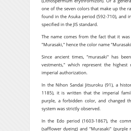
(Lithospermum erythrorhizon). Or a general 
one of the seven colors that make up the ra
found in the Asuka period (592-710), and in
specified in the JIS standard.
The name comes from the fact that it was 
"Murasaki," hence the color name "Murasaki
Since ancient times, "murasaki" has been
vestments," which represent the highest 
imperial authorization.
In the Nihon Sandai Jitsuroku (91), a hist
1185), it is written that the imperial fa
purple, a forbidden color, and changed thei
system was strictly observed.
In the Edo period (1603-1867), the com
(safflower dyeing) and "Murasaki" (purple r