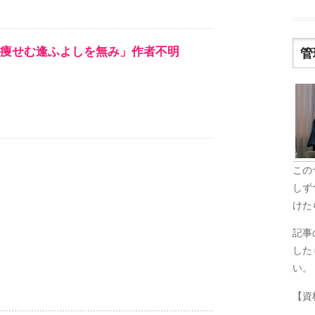
痩せむ逢ふよしを無み」作者不明
管
この
しず
けた
記事
した
い。
【資