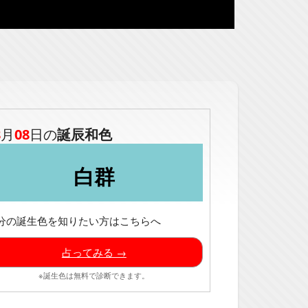
8
月
08
日の
誕辰和色
白群
分の誕生色を知りたい方はこちらへ
占ってみる →
※誕生色は無料で診断できます。