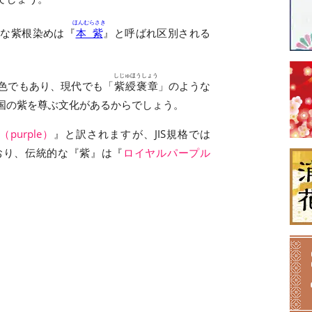
ほんむらさき
的な紫根染めは『
本紫
』と呼ばれ区別される
しじゅほうしょう
色でもあり、現代でも「
紫綬褒章
」のような
国の紫を尊ぶ文化があるからでしょう。
purple）
』と訳されますが、JIS規格では
おり、伝統的な『紫』は『
ロイヤルパープル