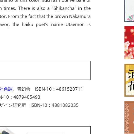
himo of this color, such as note verbale of
times. There is also a "Shikancha" in the
tor. From the fact that the brown Nakamura
avor, the haiku poet's name Utaemon is
名と色調
』青幻舎 ISBN-10：4861520711
-10：4879405493
イン研究所 ISBN-10：4881082035