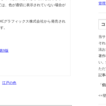
管理
ては、色が適切に表示されていない場合が
ICグラフィックス株式会社から発売され
コ
す。
当サ
それ
法お
 第9版
著作
い。
ただ
記事
、
江戸の色
「
伝
<<