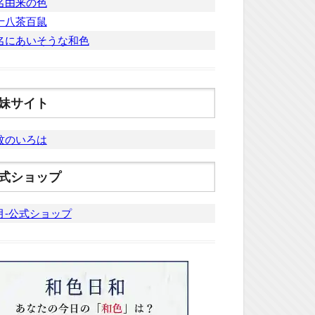
名由来の色
十八茶百鼠
名にあいそうな和色
妹サイト
紋のいろは
式ショップ
月-公式ショップ