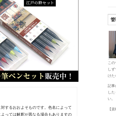
管
この
しず
けた
記事
した
い。
に対するおおよそものです。色名によって
【資
によっては解釈が異なる場合もありますの