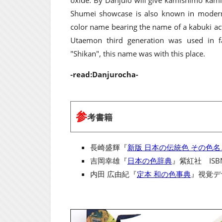
oxide. By Danjulo will give kamishimo kamis
Shumei showcase is also known in modern 
color name bearing the name of a kabuki ac
Utaemon third generation was used in f
"Shikan", this name was with this place.
-read:Danjurocha-
参
考書籍
長崎盛輝『
新版 日本の伝統色 その色
吉岡幸雄『
日本の色辞典
』紫紅社 ISBN
内田 広由紀『
定本 和の色事典
』視覚デザ