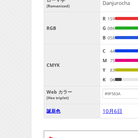
ローマ字
Danjurocha
Romanized
R
159
RGB
G
086
B
058
C
44
M
75
CMYK
Y
83
K
06
Web カラー
Hex triplet
10月6日
誕辰色