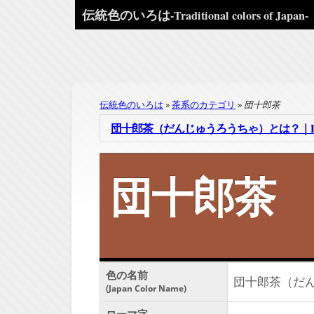
伝統色のいろは
-Traditional colors of Japan-
伝統色のいろは
茶系のカテゴリ
団十郎茶
団十郎茶（だんじゅうろうちゃ）とは？｜Danjur
団十郎茶
色の名前
団十郎茶（だ
Japan Color Name