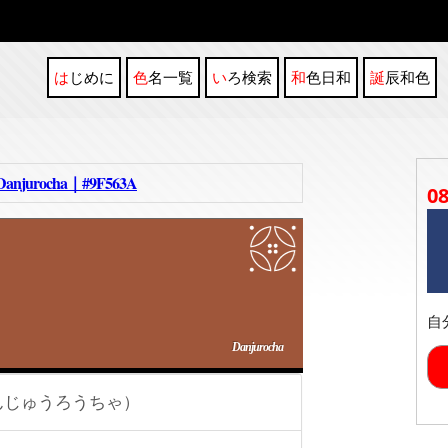
はじめに
色名一覧
いろ検索
和色日和
誕辰和色
ocha｜#9F563A
0
自
Danjurocha
んじゅうろうちゃ）