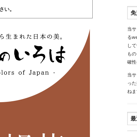
ださい。
免
当サ
るw
して
もの
確性
当サ
った
ねま
最