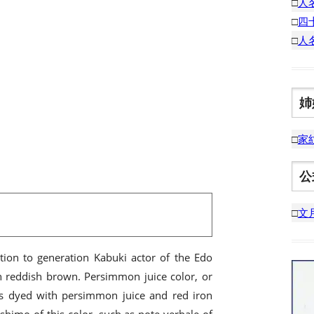
□
人
□
四
□
人
姉
□
家
公
□
文
ion to generation Kabuki actor of the Edo
hin reddish brown. Persimmon juice color, or
was dyed with persimmon juice and red iron