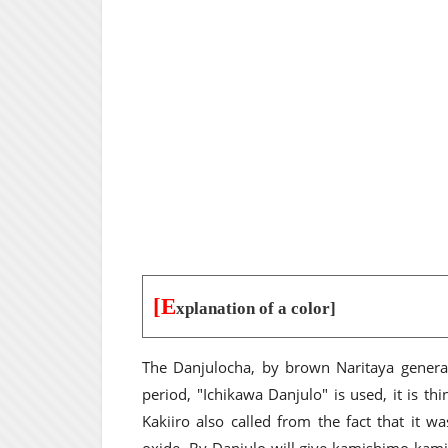
[E
xplanation of a color]
The Danjulocha, by brown Naritaya generat
period, "Ichikawa Danjulo" is used, it is t
Kakiiro also called from the fact that it 