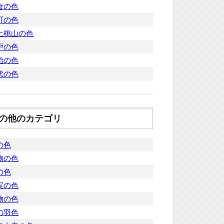
倉の色
町の色
土桃山の色
戸の色
治の色
代の色
の他のカテゴリ
の色
物の色
の色
実の色
物の色
の羽色