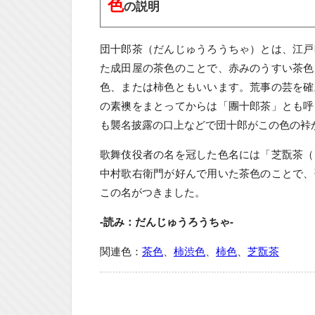
色
の説明
団十郎茶（だんじゅうろうちゃ）とは、江戸
た成田屋の茶色のことで、赤みのうすい茶色
色、または柿色ともいいます。荒事の芸を確
の素襖をまとってからは「團十郎茶」とも呼
も襲名披露の口上などで団十郎がこの色の裃
歌舞伎役者の名を冠した色名には「芝翫茶（
中村歌右衛門が好んで用いた茶色のことで、
この名がつきました。
-読み：だんじゅうろうちゃ-
関連色：
茶色
、
柿渋色
、
柿色
、
芝翫茶