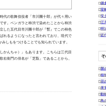
□
鎌
□
室
□
安
時代の歌舞伎役者「市川團十郎」が代々用い
□
江
です。ベンガラと柿渋で染めたことから柿渋
□
明
立した五代目市川團十郎が『暫』でこの柿色
□
近
ばれるようになったと言われており、現代で
かみしもをつけることでも知られています。
しかんちゃ）」もあります。こちらは三代目
そ
歌右衛門の俳名が「芝翫」であることから、
□
襲
□
植
□
花
□
果
□
動
□
鳥