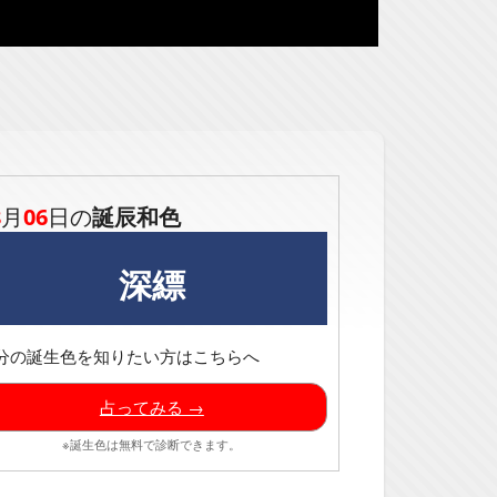
8
月
06
日の
誕辰和色
深縹
分の誕生色を知りたい方はこちらへ
占ってみる →
※誕生色は無料で診断できます。