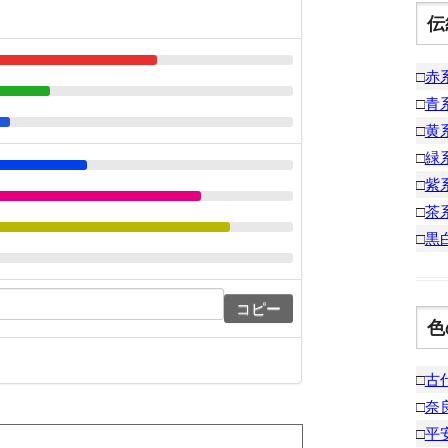
伝
□
赤
□
青
□
黄
□
緑
□
紫
□
茶
□
黒
コピー
色
□
古
□
奈
□
平