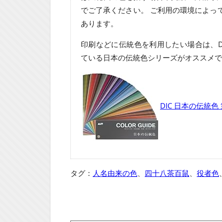
でご了承ください。 ご利用の環境によっ
あります。
印刷などに伝統色を利用したい場合は、D
ている日本の伝統色シリーズがオススメで
DIC 日本の伝統色
タグ：
人名由来の色
、
四十八茶百鼠
、
役者色