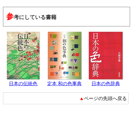
参
考にしている書籍
日本の伝統色
定本 和の色事典
日本の色辞典
▲ページの先頭へ戻る