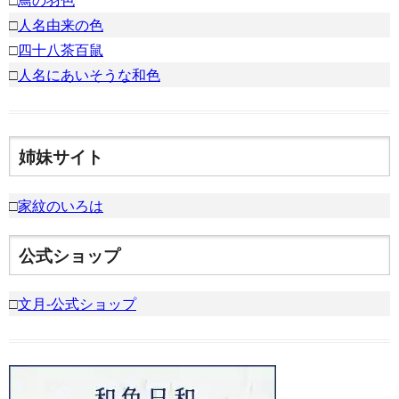
□
鳥の羽色
□
人名由来の色
□
四十八茶百鼠
□
人名にあいそうな和色
姉妹サイト
□
家紋のいろは
公式ショップ
□
文月-公式ショップ