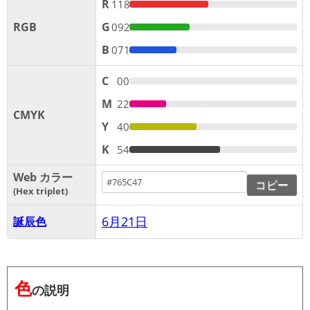
R
118
RGB
G
092
B
071
C
00
M
22
CMYK
Y
40
K
54
Web カラー
コピー
Hex triplet
6月21日
誕辰色
色
の説明