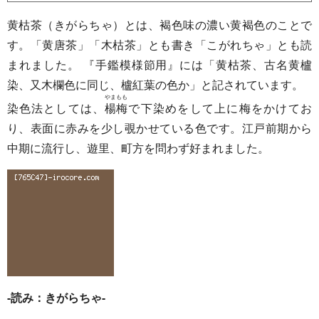
黄枯茶（きがらちゃ）とは、褐色味の濃い黄褐色のことで
す。「黄唐茶」「木枯茶」とも書き「こがれちゃ」とも読
まれました。 『手鑑模様節用』には「黄枯茶、古名黄櫨
染、又木欄色に同じ、櫨紅葉の色か」と記されています。
やまもも
染色法としては、
楊梅
で下染めをして上に梅をかけてお
り、表面に赤みを少し覗かせている色です。江戸前期から
中期に流行し、遊里、町方を問わず好まれました。
-読み：きがらちゃ-