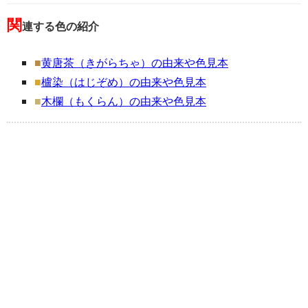
関
連する色の紹介
■
黄唐茶（きがらちゃ）の由来や色見本
■
櫨染（はじぞめ）の由来や色見本
■
木欄（もくらん）の由来や色見本