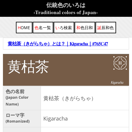
伝統色のいろは
-Traditional colors of Japan-
HOME
色名一覧
いろ検索
和色日和
誕辰和色
黄枯茶（きがらちゃ）とは？｜Kigaracha｜#765C47
黄枯茶
Kigaracha
色の名前
Japan Color
黄枯茶（きがらちゃ）
Name
ローマ字
Kigaracha
Romanized