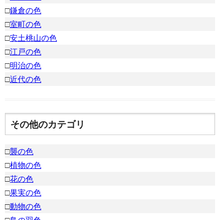
□
鎌倉の色
□
室町の色
□
安土桃山の色
□
江戸の色
□
明治の色
□
近代の色
その他のカテゴリ
□
襲の色
□
植物の色
□
花の色
□
果実の色
□
動物の色