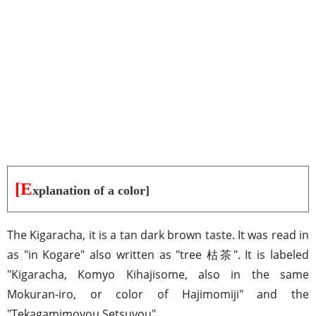
[E
xplanation of a color]
The Kigaracha, it is a tan dark brown taste. It was read in
as "in Kogare" also written as "tree 枯茶". It is labeled
"Kigaracha, Komyo Kihajisome, also in the same
Mokuran-iro, or color of Hajimomiji" and the
"Tekagamimoyou Setsuyou".