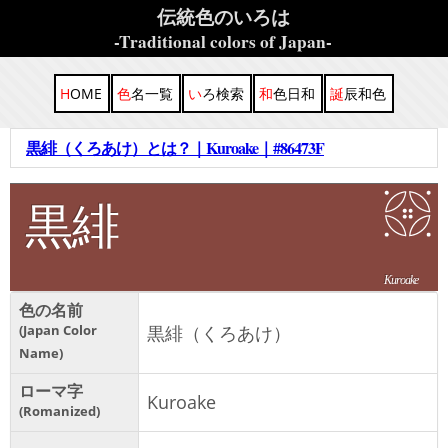
伝統色のいろは
-Traditional colors of Japan-
HOME
色名一覧
いろ検索
和色日和
誕辰和色
黒緋（くろあけ）とは？｜Kuroake｜#86473F
黒緋
Kuroake
色の名前
Japan Color
黒緋（くろあけ）
Name
ローマ字
Kuroake
Romanized