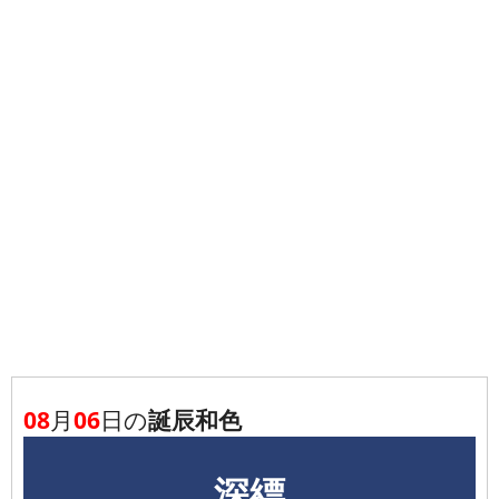
08
月
06
日の
誕辰和色
深縹