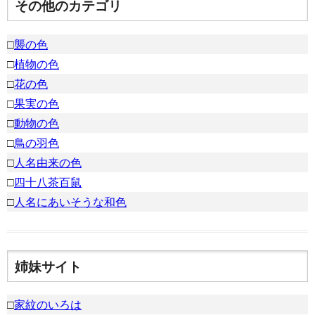
その他のカテゴリ
□
襲の色
□
植物の色
□
花の色
□
果実の色
□
動物の色
□
鳥の羽色
□
人名由来の色
□
四十八茶百鼠
□
人名にあいそうな和色
姉妹サイト
□
家紋のいろは