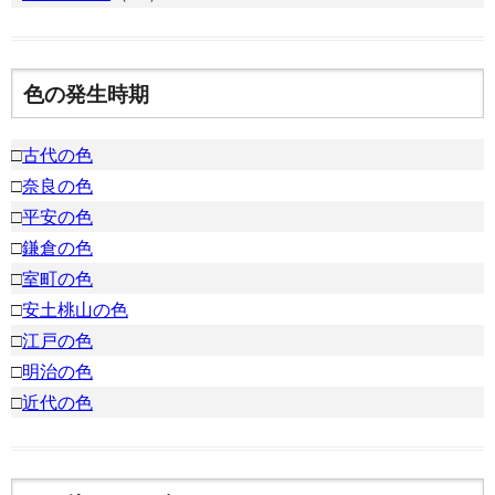
色の発生時期
□
古代の色
□
奈良の色
□
平安の色
□
鎌倉の色
□
室町の色
□
安土桃山の色
□
江戸の色
□
明治の色
□
近代の色