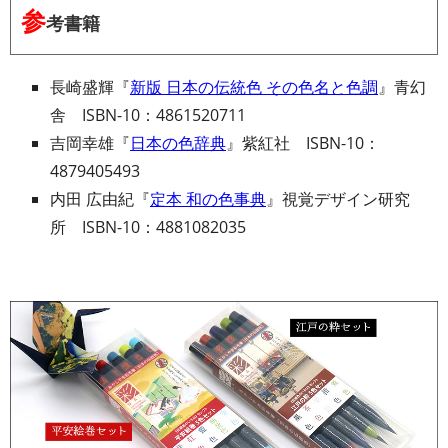
参
考書籍
長崎盛輝『
新版 日本の伝統色 その色名と色調
』青幻
舎 ISBN-10：4861520711
吉岡幸雄『
日本の色辞典
』紫紅社 ISBN-10：
4879405493
内田 広由紀『
定本 和の色事典
』視覚デザイン研究
所 ISBN-10：4881082035