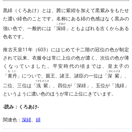
黒緋（くろあけ）とは、茜に紫紺を加えて黒紫みをもたせ
た濃い緋色のことです。名称にある緋の色感はなく黒みの
こきあけ
強い色で、一般的には「
深緋
」ともよばれる古くからある
色名です。
推古天皇11年（603）にはじめて十二階の冠位の色が制定
されて以来、衣服令は常に上位の色が濃く、次位の色が薄
くなっていました。平安時代の頃までは、皇太子の
おうに
こきむらさき
「
黄丹
」についで、親王、諸王、諸臣の一位は「
深紫
」、
うすむさらき
二位、三位は「
浅紫
」、四位が「深緋」、五位が「浅緋」
というように濃い色のほうが常に上位にきています。
-読み：くろあけ-
関連色：
深緋
、
緋