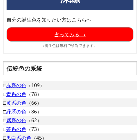
自分の誕生色を知りたい方はこちらへ
占ってみる →
※誕生色は無料で診断できます。
伝統色の系統
□
赤系の色
（109）
□
青系の色
（78）
□
黄系の色
（66）
□
緑系の色
（86）
□
紫系の色
（62）
□
茶系の色
（73）
□
黒白系の色
（45）