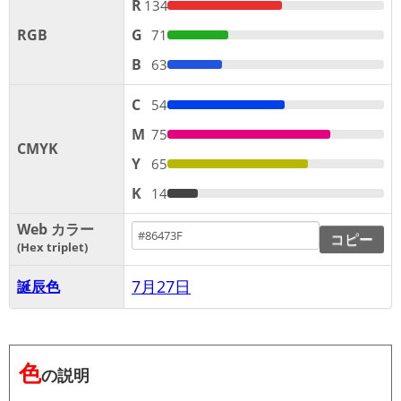
R
134
RGB
G
71
B
63
C
54
M
75
CMYK
Y
65
K
14
Web カラー
コピー
Hex triplet
7月27日
誕辰色
色
の説明