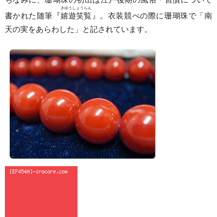
きゆうしょうらん
書かれた随筆『
嬉遊笑覧
』。衣装競べの際に珊瑚珠で「南
天の実をあらわした」と記されています。