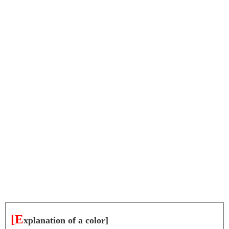
[E
xplanation of a color]