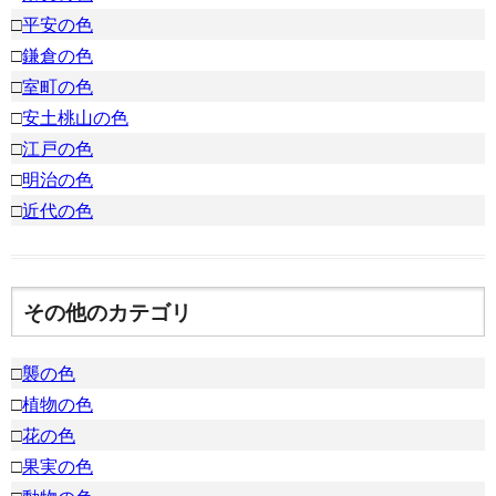
□
平安の色
□
鎌倉の色
□
室町の色
□
安土桃山の色
□
江戸の色
□
明治の色
□
近代の色
その他のカテゴリ
□
襲の色
□
植物の色
□
花の色
□
果実の色