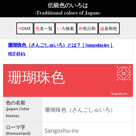
伝統色のいろは
-Traditional colors of Japan-
HOME
色名一覧
いろ検索
和色日和
誕辰和色
珊瑚珠色（さんごしゅいろ）とは？｜Sangoshu-iro｜
#EF454A
珊瑚珠色
Sangoshu-iro
色の名前
Japan Color
珊瑚珠色（さんごしゅいろ）
Name
ローマ字
Sangoshu-iro
Romanized