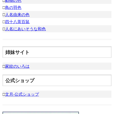
□
動物の色
□
鳥の羽色
□
人名由来の色
□
四十八茶百鼠
□
人名にあいそうな和色
姉妹サイト
□
家紋のいろは
公式ショップ
□
文月-公式ショップ