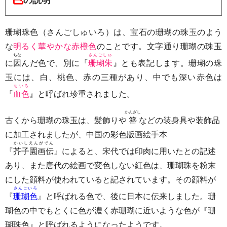
の説明
珊瑚珠色（さんごしゅいろ）は、宝石の珊瑚の珠玉のよう
な
明るく華やかな赤橙色
のことです。文字通り珊瑚の珠玉
ちな
さんごしゅ
に
因
んだ色で、別に『
珊瑚朱
』とも表記します。珊瑚の珠
玉には、白、桃色、赤の三種があり、中でも深い赤色は
ちいろ
『
血色
』と呼ばれ珍重されました。
かんざし
古くから珊瑚の珠玉は、髪飾りや
簪
などの装身具や装飾品
に加工されましたが、中国の彩色版画絵手本
かいしえんがでん
『
芥子園画伝
』によると、宋代では印肉に用いたとの記述
あり、また唐代の絵画で変色しない紅色は、珊瑚珠を粉末
にした顔料が使われていると記されています。その顔料が
さんごいろ
『
珊瑚色
』と呼ばれる色で、後に日本に伝来しました。珊
瑚色の中でもとくに色が濃く赤珊瑚に近いような色が『珊
瑚珠色』と呼ばれるようになったようです。