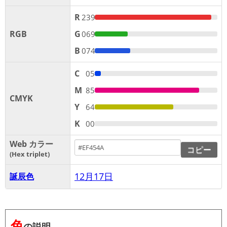
R
239
RGB
G
069
B
074
C
05
M
85
CMYK
Y
64
K
00
Web カラー
コピー
Hex triplet
12月17日
誕辰色
色