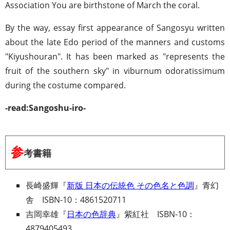
Association You are birthstone of March the coral.
By the way, essay first appearance of Sangosyu written
about the late Edo period of the manners and customs
"Kiyushouran". It has been marked as "represents the
fruit of the southern sky" in viburnum odoratissimum
during the costume compared.
-read:Sangoshu-iro-
参
考書籍
長崎盛輝『
新版 日本の伝統色 その色名と色調
』青幻
舎 ISBN-10：4861520711
吉岡幸雄『
日本の色辞典
』紫紅社 ISBN-10：
4879405493