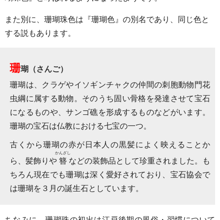
また別に、珊瑚珠色は『珊瑚色』の別名であり、同じ色と
する説もあります。
珊
瑚（さんご）
珊瑚は、クラゲやイソギンチャクの仲間の刺胞動物門花
虫綱に属する動物。そのうち固い骨格を発達させて宝石
になるものや、サンゴ礁を形成するものなどがいます。
珊瑚の宝石は仏教における七宝の一つ。
古くから珊瑚の赤が日本人の黒髪によく映えることか
かんざし
ら、髪飾りや
簪
などの装飾品として珍重されました。も
ちろん現在でも珊瑚は深く愛好されており、宝石協会で
は珊瑚を３月の誕生石としています。
ちなみに、珊瑚珠の初出は江戸後期の風俗・習慣について