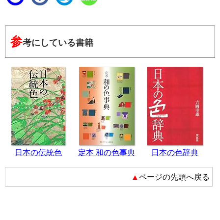
参
考にしている書籍
日本の伝統色
定本 和の色事典
日本の色辞典
▲ページの先頭へ戻る