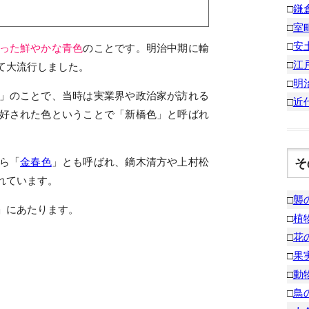
□
鎌
□
室
□
安
った鮮やかな青色
のことです。明治中期に輸
□
江
て大流行しました。
□
明
」のことで、当時は実業界や政治家が訪れる
□
近
好された色ということで「新橋色」と呼ばれ
そ
ら「
金春色
」とも呼ばれ、鏑木清方や上村松
れています。
□
襲
」にあたります。
□
植
□
花
□
果
□
動
□
鳥