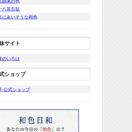
名由来の色
十八茶百鼠
名にあいそうな和色
妹サイト
紋のいろは
式ショップ
月-公式ショップ