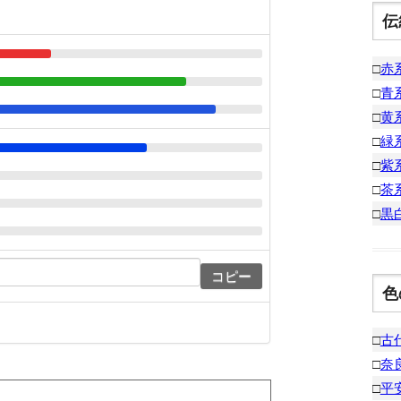
伝
□
赤
□
青
□
黄
□
緑
□
紫
□
茶
□
黒
コピー
色
□
古
□
奈
□
平