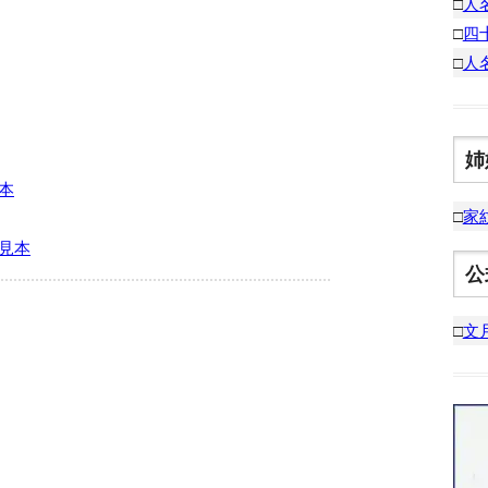
□
人
□
四
□
人
姉
本
□
家
見本
公
□
文