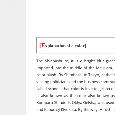
[E
xplanation of a color]
The Shinbashi-iro, it is a bright blue-gree
Imported into the middle of the Meiji era, 
color plush. By Shimbashi in Tokyo, at that 
visiting politicians and the business commun
called schools that color is love to geisha of
is also known as the color also known as
Komparu Shindo is Okiya Geisha, was used 
and Kaburagi Kiyokata. By the way, Hiroshi 