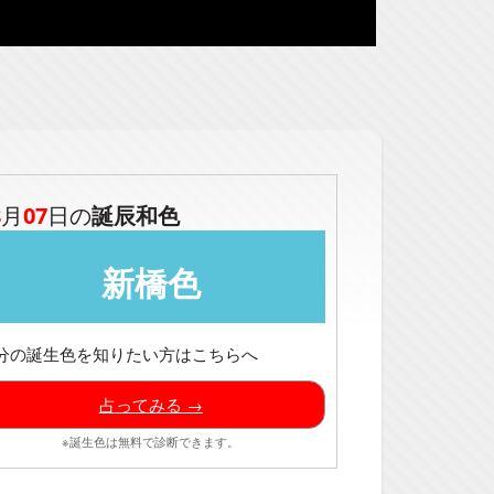
8
月
07
日の
誕辰和色
新橋色
分の誕生色を知りたい方はこちらへ
占ってみる →
※誕生色は無料で診断できます。