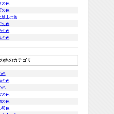
倉の色
町の色
土桃山の色
戸の色
治の色
代の色
の他のカテゴリ
の色
物の色
の色
実の色
物の色
の羽色