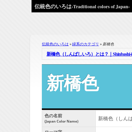
伝統色のいろは
-Traditional colors of Japan-
伝統色のいろは
緑系のカテゴリ
新橋色
新橋色（しんばしいろ）とは？｜Shinbashi-ir
新橋色
色の名前
新橋色（しん
Japan Color Name