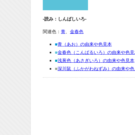
-読み：しんばしいろ-
関連色：
青
、
金春色
■
青（あお）の由来や色見本
■
金春色（こんぱるいろ）の由来や色見
■
浅葱色（あさぎいろ）の由来や色見本
■
深川鼠（ふかがわねずみ）の由来や色