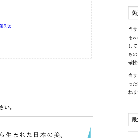
免
 第9版
当サ
るw
して
もの
確性
当サ
った
ねま
ださい。
最