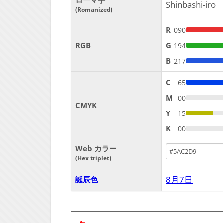
ローマ字
Shinbashi-iro
Romanized
R
090
RGB
G
194
B
217
C
65
M
00
CMYK
Y
15
K
00
Web カラー
Hex triplet
8月7日
誕辰色