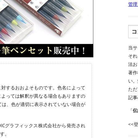
管理
コ
当サ
それ
法お
著作
い。
に対するおおよそものです。色名によって
ただ
によっては解釈が異なる場合もありますの
記事
ては、色が適切に表示されていない場合が
「
伝
<<
ICグラフィックス株式会社から発売され
す。