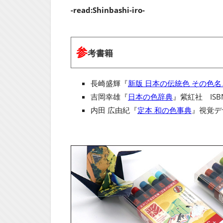
-read:Shinbashi-iro-
参
考書籍
長崎盛輝『
新版 日本の伝統色 その色
吉岡幸雄『
日本の色辞典
』紫紅社 ISBN
内田 広由紀『
定本 和の色事典
』視覚デザ