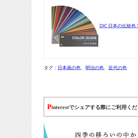
DIC 日本の伝統色
タグ：
日本画の色
、
明治の色
、
近代の色
P
interestでシェアする際にご利用く