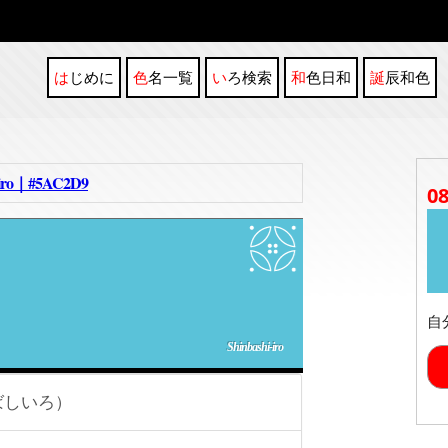
はじめに
色名一覧
いろ検索
和色日和
誕辰和色
o｜#5AC2D9
0
自
Shinbashi-iro
ばしいろ）