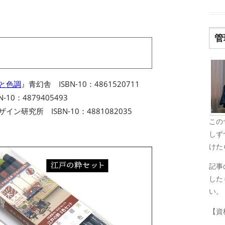
管
名と色調
』青幻舎 ISBN-10：4861520711
-10：4879405493
イン研究所 ISBN-10：4881082035
この
しず
けた
記事
した
い。
【資