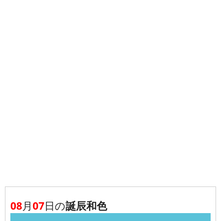
08
月
07
日の
誕辰和色