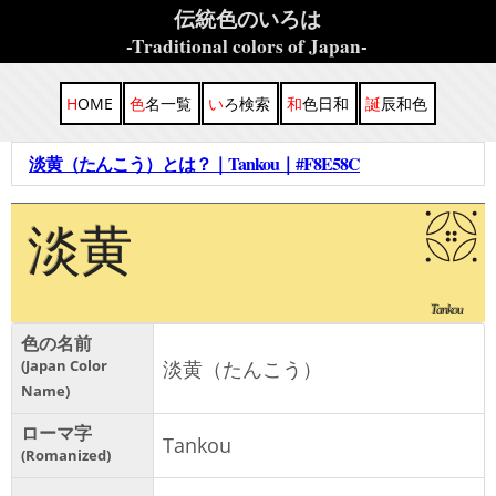
伝統色のいろは
-Traditional colors of Japan-
HOME
色名一覧
いろ検索
和色日和
誕辰和色
淡黄（たんこう）とは？｜Tankou｜#F8E58C
淡黄
Tankou
色の名前
Japan Color
淡黄（たんこう）
Name
ローマ字
Tankou
Romanized