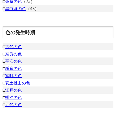
□
茶系の色
（73）
□
黒白系の色
（45）
色の発生時期
□
古代の色
□
奈良の色
□
平安の色
□
鎌倉の色
□
室町の色
□
安土桃山の色
□
江戸の色
□
明治の色
□
近代の色