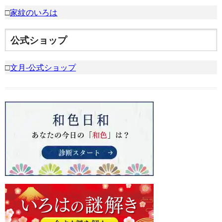
□
家紋のいろは
公式ショップ
□
文月-公式ショップ