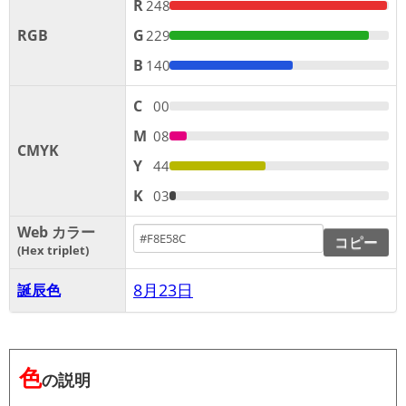
R
248
RGB
G
229
B
140
C
00
M
08
CMYK
Y
44
K
03
Web カラー
コピー
Hex triplet
8月23日
誕辰色
色
の説明