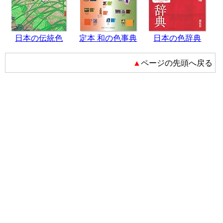
日本の伝統色
定本 和の色事典
日本の色辞典
▲ページの先頭へ戻る