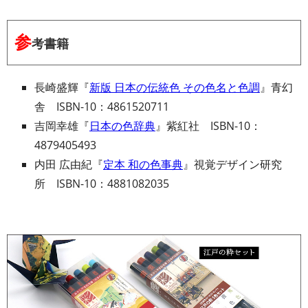
参
考書籍
長崎盛輝『
新版 日本の伝統色 その色名と色調
』青幻
舎 ISBN-10：4861520711
吉岡幸雄『
日本の色辞典
』紫紅社 ISBN-10：
4879405493
内田 広由紀『
定本 和の色事典
』視覚デザイン研究
所 ISBN-10：4881082035