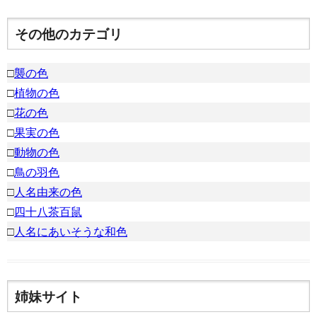
その他のカテゴリ
□
襲の色
□
植物の色
□
花の色
□
果実の色
□
動物の色
□
鳥の羽色
□
人名由来の色
□
四十八茶百鼠
□
人名にあいそうな和色
姉妹サイト