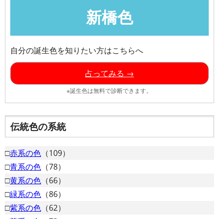
新橋色
自分の誕生色を知りたい方はこちらへ
占ってみる →
※誕生色は無料で診断できます。
伝統色の系統
□
赤系の色
（109）
□
青系の色
（78）
□
黄系の色
（66）
□
緑系の色
（86）
□
紫系の色
（62）