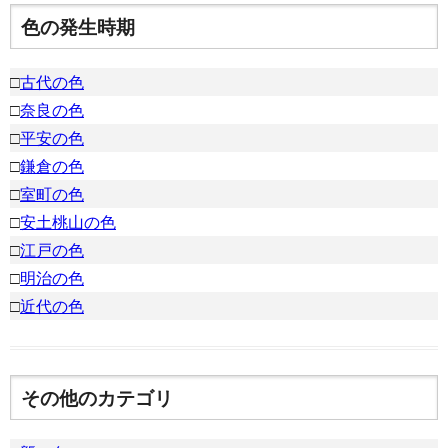
色の発生時期
□
古代の色
□
奈良の色
□
平安の色
□
鎌倉の色
□
室町の色
□
安土桃山の色
□
江戸の色
□
明治の色
□
近代の色
その他のカテゴリ