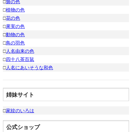
□
襲の色
□
植物の色
□
花の色
□
果実の色
□
動物の色
□
鳥の羽色
□
人名由来の色
□
四十八茶百鼠
□
人名にあいそうな和色
姉妹サイト
□
家紋のいろは
公式ショップ