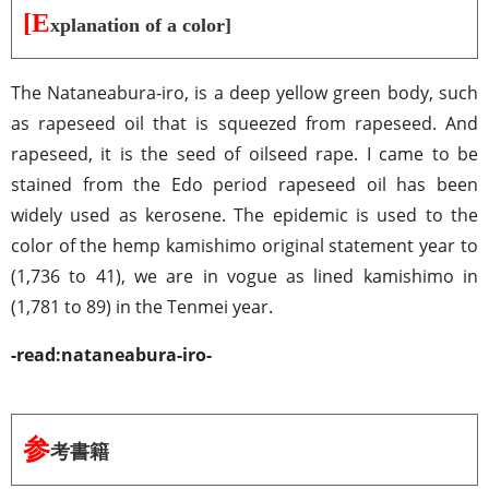
[E
xplanation of a color]
The Nataneabura-iro, is a deep yellow green body, such
as rapeseed oil that is squeezed from rapeseed. And
rapeseed, it is the seed of oilseed rape. I came to be
stained from the Edo period rapeseed oil has been
widely used as kerosene. The epidemic is used to the
color of the hemp kamishimo original statement year to
(1,736 to 41), we are in vogue as lined kamishimo in
(1,781 to 89) in the Tenmei year.
-read:nataneabura-iro-
参
考書籍