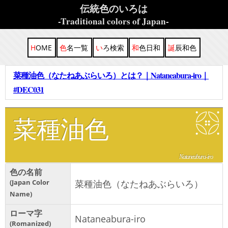
伝統色のいろは
-Traditional colors of Japan-
HOME
色名一覧
いろ検索
和色日和
誕辰和色
菜種油色（なたねあぶらいろ）とは？｜Nataneabura-iro｜
#DEC031
菜種油色
Nataneabura-iro
色の名前
Japan Color
菜種油色（なたねあぶらいろ）
Name
ローマ字
Nataneabura-iro
Romanized