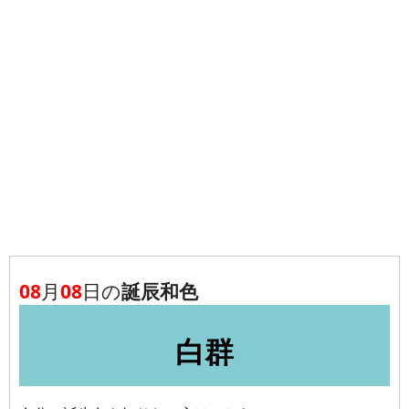
08
月
08
日の
誕辰和色
白群