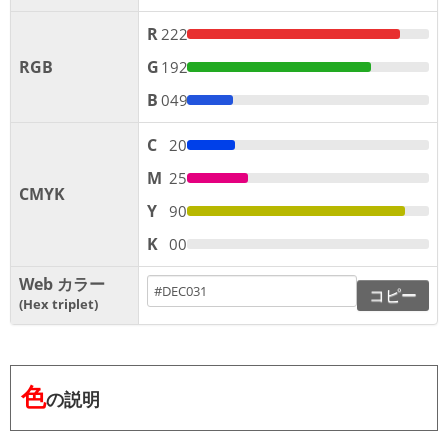
R
222
RGB
G
192
B
049
C
20
M
25
CMYK
Y
90
K
00
Web カラー
コピー
Hex triplet
色
の説明