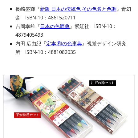
長崎盛輝『
新版 日本の伝統色 その色名と色調
』青幻
舎 ISBN-10：4861520711
吉岡幸雄『
日本の色辞典
』紫紅社 ISBN-10：
4879405493
内田 広由紀『
定本 和の色事典
』視覚デザイン研究
所 ISBN-10：4881082035