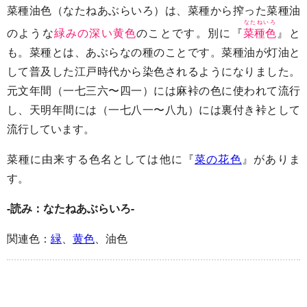
菜種油色（なたねあぶらいろ）は、菜種から搾った菜種油
なたねいろ
のような
緑みの深い黄色
のことです。別に『
菜種色
』と
も。菜種とは、あぶらなの種のことです。菜種油が灯油と
して普及した江戸時代から染色されるようになりました。
元文年間（一七三六〜四一）には麻裃の色に使われて流行
し、天明年間には（一七八一〜八九）には裏付き裃として
流行しています。
菜種に由来する色名としては他に『
菜の花色
』がありま
す。
-読み：なたねあぶらいろ-
関連色：
緑
、
黄色
、油色