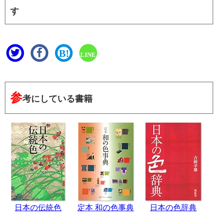
す
B!
LINE
参
考にしている書籍
日本の伝統色
定本 和の色事典
日本の色辞典