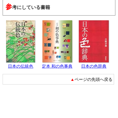
参
考にしている書籍
日本の伝統色
定本 和の色事典
日本の色辞典
▲ページの先頭へ戻る