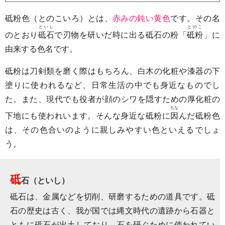
砥粉色（とのこいろ）とは、
赤みの鈍い黄色
です。その名
といし
とのこ
のとおり
砥石
で刃物を研いだ時に出る砥石の粉「
砥粉
」に
由来する色名です。
砥粉は刀剣類を磨く際はもちろん、白木の化粧や漆器の下
塗りに使われるなど、日常生活の中でも身近なものでし
た。また、現代でも役者が顔のシワを隠すための厚化粧の
ちな
下地にも使われいます。そんな身近な砥粉に
因
んだ砥粉色
は、その色合いのように親しみやすい色といえるでしょ
う。
砥
石（といし）
砥石は、金属などを切削、研磨するための道具です。砥
石の歴史は古く、我が国では縄文時代の遺跡から石器と
ともに砥石が出土しており、石を研ぐために使われてい