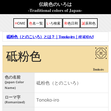
伝統色のいろは
-Traditional colors of Japan-
HOME
色名一覧
いろ検索
和色日和
誕辰和色
砥粉色（とのこいろ）とは？｜Tonoko-iro｜#F4DDA5
砥粉色
Tonoko-iro
色の名前
Japan Color
砥粉色（とのこいろ）
Name
ローマ字
Tonoko-iro
Romanized