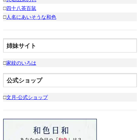
□
四十八茶百鼠
□
人名にあいそうな和色
姉妹サイト
□
家紋のいろは
公式ショップ
□
文月-公式ショップ