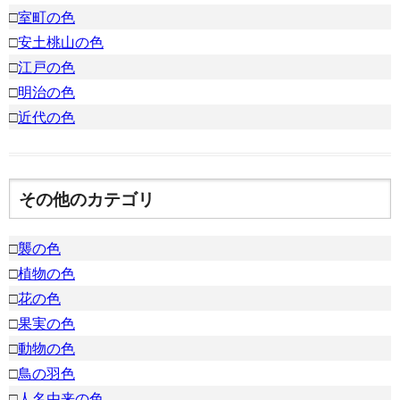
□
室町の色
□
安土桃山の色
□
江戸の色
□
明治の色
□
近代の色
その他のカテゴリ
□
襲の色
□
植物の色
□
花の色
□
果実の色
□
動物の色
□
鳥の羽色
□
人名由来の色