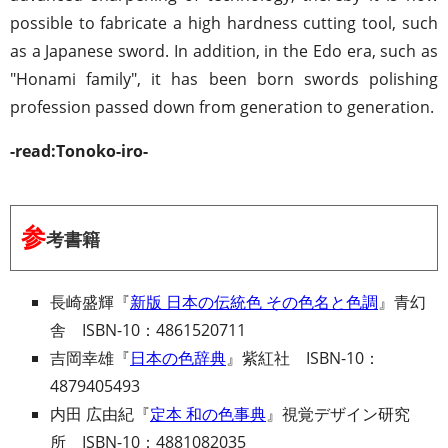
possible to fabricate a high hardness cutting tool, such
as a Japanese sword. In addition, in the Edo era, such as
"Honami family", it has been born swords polishing
profession passed down from generation to generation.
-read:Tonoko-iro-
参
考書籍
長崎盛輝『
新版 日本の伝統色 その色名と色調
』青幻
舎 ISBN-10：4861520711
吉岡幸雄『
日本の色辞典
』紫紅社 ISBN-10：
4879405493
内田 広由紀『
定本 和の色事典
』視覚デザイン研究
所 ISBN-10：4881082035