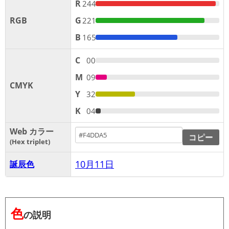
R
244
RGB
G
221
B
165
C
00
M
09
CMYK
Y
32
K
04
Web カラー
コピー
Hex triplet
10月11日
誕辰色
色
の説明