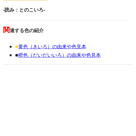
-読み：とのこいろ-
関
連する色の紹介
■
黄色（きいろ）の由来や色見本
■
橙色（だいだいいろ）の由来や色見本