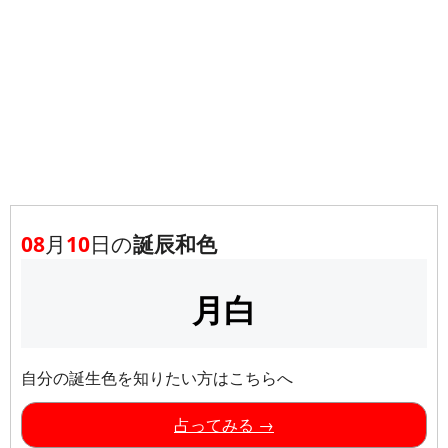
08
月
10
日の
誕辰和色
月白
自分の誕生色を知りたい方はこちらへ
占ってみる →