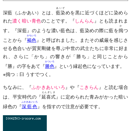
あいぞ
深藍（ふかあい）とは、
藍染
めを黒に近づくほどに染めら
れた
濃く暗い青色
のことです。『
しんらん
』とも読まれま
か
す。『深藍』のような濃い藍色は、藍染めの際に藍を
搗
つ
かちいろ
ことから『
褐色
』と呼ばれました。またその威厳を感じさ
せる色合いが質実剛健を尊ぶ中世の武士たちに非常に好ま
れ、さらに「かち」の響きが「勝ち」と同じことから
かついろ
『勝』の字をあて『
勝色
』という縁起色になっています。
※搗つ：臼 うすでつく。
ちなみに、『
ふかきあいいろ
』や『
こきらん
』と読む場合
えんぎしき
は、平安時代の『
延喜式
』に定められた青みがかった暗い
ふかきあいいろ
緑色の『
深藍色
』を指すので注意が必要です。