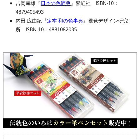
吉岡幸雄『
日本の色辞典
』紫紅社 ISBN-10：
4879405493
内田 広由紀『
定本 和の色事典
』視覚デザイン研究
所 ISBN-10：4881082035