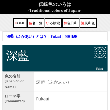
伝統色のいろは
-Traditional colors of Japan-
HOME
色名一覧
いろ検索
和色日和
誕辰和色
深藍（ふかあい）とは？｜Fukaai｜#004150
深藍
Fukaai
色の名前
Japan Color
深藍（ふかあい）
Name
ローマ字
Fukaai
Romanized