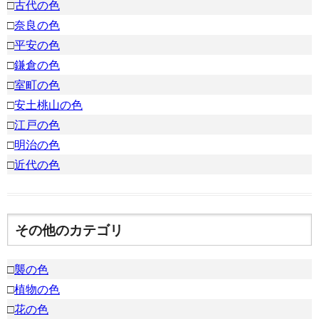
□
古代の色
□
奈良の色
□
平安の色
□
鎌倉の色
□
室町の色
□
安土桃山の色
□
江戸の色
□
明治の色
□
近代の色
その他のカテゴリ
□
襲の色
□
植物の色
□
花の色