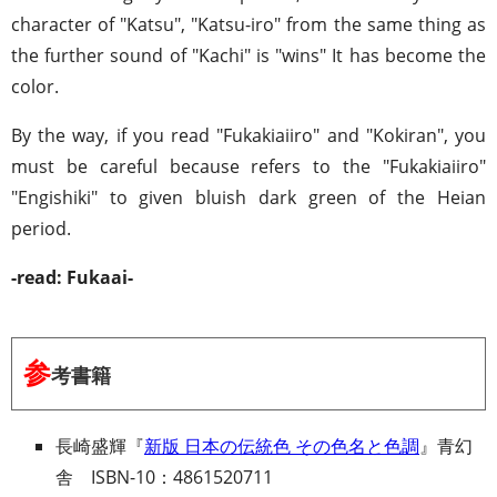
character of "Katsu", "Katsu-iro" from the same thing as
the further sound of "Kachi" is "wins" It has become the
color.
By the way, if you read "Fukakiaiiro" and "Kokiran", you
must be careful because refers to the "Fukakiaiiro"
"Engishiki" to given bluish dark green of the Heian
period.
-read: Fukaai-
参
考書籍
長崎盛輝『
新版 日本の伝統色 その色名と色調
』青幻
舎 ISBN-10：4861520711