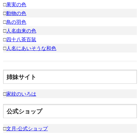
□
果実の色
□
動物の色
□
鳥の羽色
□
人名由来の色
□
四十八茶百鼠
□
人名にあいそうな和色
姉妹サイト
□
家紋のいろは
公式ショップ
□
文月-公式ショップ