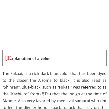
[E
xplanation of a color]
The Fukaai, is a rich dark blue color that has been dyed
to the closer the Aizome to black. It is also read as
"Shinran". Blue-black, such as "Fukaai" was referred to as
the "Kachi-iro" from 搗Tsu that the indigo at the time of
Aizome. Also very favored by medieval samurai who tint
to feel the dignity honor spartan, luck that rely on the