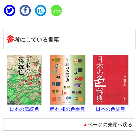
B!
LINE
参
考にしている書籍
日本の伝統色
定本 和の色事典
日本の色辞典
▲ページの先頭へ戻る