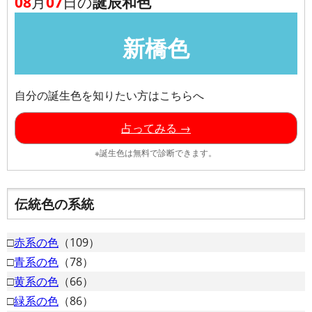
08
月
07
日の
誕辰和色
新橋色
自分の誕生色を知りたい方はこちらへ
占ってみる →
※誕生色は無料で診断できます。
伝統色の系統
□
赤系の色
（109）
□
青系の色
（78）
□
黄系の色
（66）
□
緑系の色
（86）