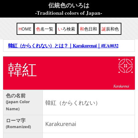
伝統色のいろは
-Traditional colors of Japan-
HOME
色名一覧
いろ検索
和色日和
誕辰和色
韓紅（からくれない）とは？｜Karakurenai｜#EA0032
韓紅
Karakurenai
色の名前
Japan Color
韓紅（からくれない）
Name
ローマ字
Karakurenai
Romanized