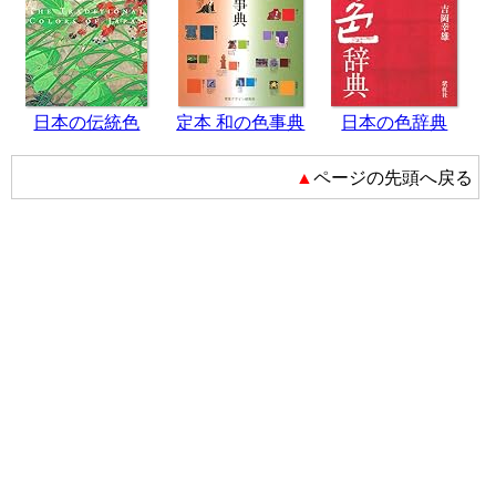
日本の伝統色
定本 和の色事典
日本の色辞典
▲ページの先頭へ戻る