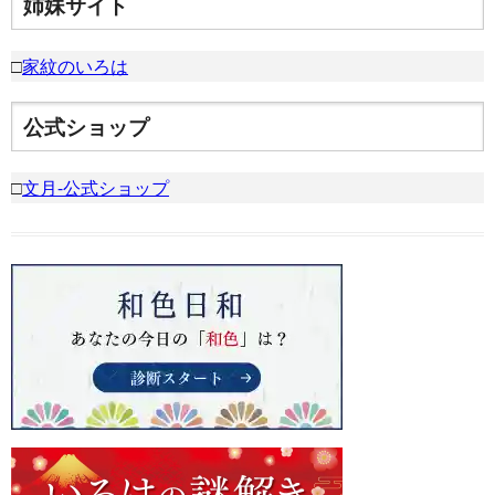
姉妹サイト
□
家紋のいろは
公式ショップ
□
文月-公式ショップ