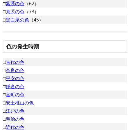
□
紫系の色
（62）
□
茶系の色
（73）
□
黒白系の色
（45）
色の発生時期
□
古代の色
□
奈良の色
□
平安の色
□
鎌倉の色
□
室町の色
□
安土桃山の色
□
江戸の色
□
明治の色
□
近代の色