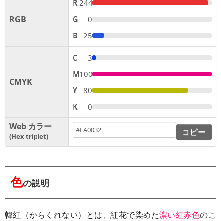
R
244
RGB
G
0
B
25
C
3
M
100
CMYK
Y
80
K
0
Web カラー
コピー
Hex triplet
色
の説明
韓紅（からくれない）とは、紅花で染めた
濃い紅赤色
のこ