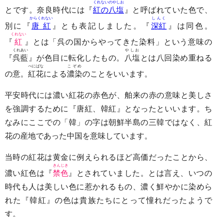
くれないのやしお
とです。奈良時代には『
紅の八塩
』と呼ばれていた色で、
からくれない
しんく
別に『
唐紅
』とも表記しました。『
深紅
』は同色。
くれない
『
紅
』とは「呉の国からやってきた染料」という意味の
くれあい
やしお
『
呉藍
』が色目に転化したもの。
八塩
とは八回染め重ねる
べにばな
こぞめ
の意。
紅花
による
濃染
のことをいいます。
平安時代には濃い紅花の赤色が、舶来の赤の意味と美しさ
を強調するために『唐紅、韓紅』となったといいます。ち
なみにここでの「韓」の字は朝鮮半島の三韓ではなく、紅
花の産地であった中国を意味しています。
当時の紅花は黄金に例えられるほど高価だったことから、
きんじき
濃い紅色は『
禁色
』とされていました。とは言え、いつの
時代も人は美しい色に惹かれるもの、濃く鮮やかに染めら
れた『韓紅』の色は貴族たちにとって憧れだったようで
す。