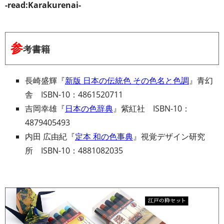
-read:Karakurenai-
参
考書籍
長崎盛輝『
新版 日本の伝統色 その色名と色調
』青幻
舎 ISBN-10：4861520711
吉岡幸雄『
日本の色辞典
』紫紅社 ISBN-10：
4879405493
内田 広由紀『
定本 和の色事典
』視覚デザイン研究
所 ISBN-10：4881082035