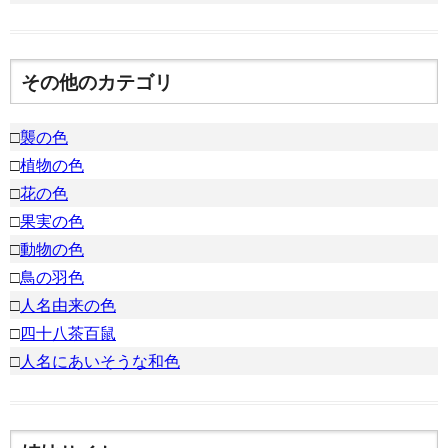
その他のカテゴリ
□
襲の色
□
植物の色
□
花の色
□
果実の色
□
動物の色
□
鳥の羽色
□
人名由来の色
□
四十八茶百鼠
□
人名にあいそうな和色