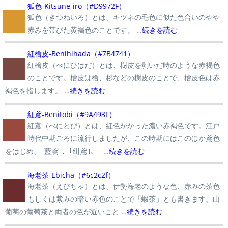
■
狐色-Kitsune-iro（#D9972F）
狐色（きつねいろ）とは、キツネの毛色に似た色合いのやや
赤みを帯びた黄褐色のことです。 …
続きを読む
■
紅檜皮-Benihihada（#7B4741）
紅檜皮（べにひはだ）とは、樹皮を剥いだ時のような赤褐色
のことです。檜皮は檜、杉などの樹皮のことで、檜皮色は赤
褐色を指します。 …
続きを読む
■
紅鳶-Benitobi（#9A493F）
紅鳶（べにとび）とは、紅色がかった濃い赤褐色です。江戸
時代中期ごろに流行しましたが、この時期にはこのほか鳶色
をはじめ、｢藍鳶｣、｢紺鳶｣、｢ …
続きを読む
■
海老茶-Ebicha（#6c2c2f）
海老茶（えびちゃ）とは、伊勢海老のような色、赤みの茶色
もしくは紫みの暗い赤色のことで「蝦茶」とも書きます。山
葡萄の葡萄茶と両者の色が近いこと …
続きを読む