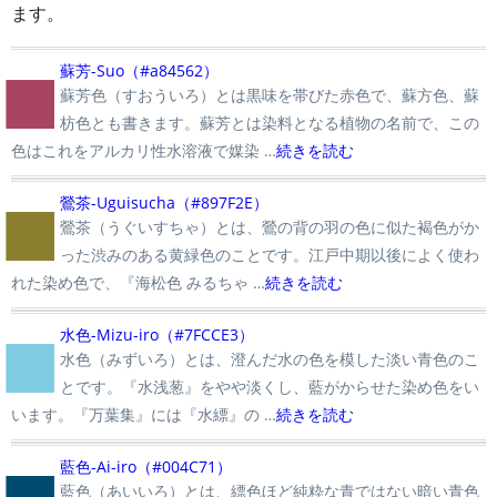
ます。
■
蘇芳-Suo（#a84562）
蘇芳色（すおういろ）とは黒味を帯びた赤色で、蘇方色、蘇
枋色とも書きます。蘇芳とは染料となる植物の名前で、この
色はこれをアルカリ性水溶液で媒染 …
続きを読む
■
鶯茶-Uguisucha（#897F2E）
鶯茶（うぐいすちゃ）とは、鶯の背の羽の色に似た褐色がか
った渋みのある黄緑色のことです。江戸中期以後によく使わ
れた染め色で、『海松色 みるちゃ …
続きを読む
■
水色-Mizu-iro（#7FCCE3）
水色（みずいろ）とは、澄んだ水の色を模した淡い青色のこ
とです。『水浅葱』をやや淡くし、藍がからせた染め色をい
います。『万葉集』には『水縹』の …
続きを読む
■
藍色-Ai-iro（#004C71）
藍色（あいいろ）とは、縹色ほど純粋な青ではない暗い青色