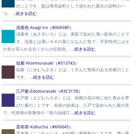
のことです。藍は青色染料として使われた最古の染料の一
つ。 …
続きを読む
■
浅葱色-Asagi-iro（#00A5BF）
浅葱色（あさぎいろ）とは、葱藍で染めた薄い藍色のことで
す。浅葱とは薄いネギの葉にちなんだ色で、平安時代にはそ
の名が見られる古くからの伝統色。 …
続きを読む
■
似紫-Nisemurasaki（#513743）
似紫（にせむらさき）とは、くすんだ青味のある赤紫のこと
です。 …
続きを読む
■
江戸紫-Edomurasaki（#3C317B）
江戸紫（えどむらさき）とは、桔梗の花の色に似た青みを帯
びた紫のことです。名前の由来は、江戸で染められた紫の意
で、代表例が歌舞伎の『助六由縁江 …
続きを読む
■
昆布茶-Kobucha（#6F6045）
昆布茶（こぶちゃ）は、やや暗い黄褐色のことです。濃い黄