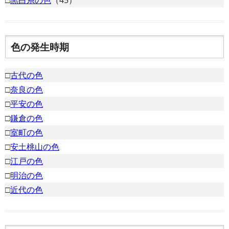
□
黒白系の色
（45）
色の発生時期
□
古代の色
□
奈良の色
□
平安の色
□
鎌倉の色
□
室町の色
□
安土桃山の色
□
江戸の色
□
明治の色
□
近代の色