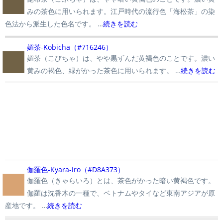
みの茶色に用いられます。江戸時代の流行色「海松茶」の染
色法から派生した色名です。 …
続きを読む
■
媚茶-Kobicha（#716246）
媚茶（こびちゃ）は、やや黒ずんだ黄褐色のことです。濃い
黄みの褐色、緑がかった茶色に用いられます。 …
続きを読む
■
伽羅色-Kyara-iro（#D8A373）
伽羅色（きゃらいろ）とは、茶色がかった暗い黄褐色です。
伽羅は沈香木の一種で、ベトナムやタイなど東南アジアが原
産地です。 …
続きを読む