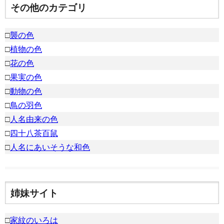
その他のカテゴリ
□
襲の色
□
植物の色
□
花の色
□
果実の色
□
動物の色
□
鳥の羽色
□
人名由来の色
□
四十八茶百鼠
□
人名にあいそうな和色
姉妹サイト
□
家紋のいろは