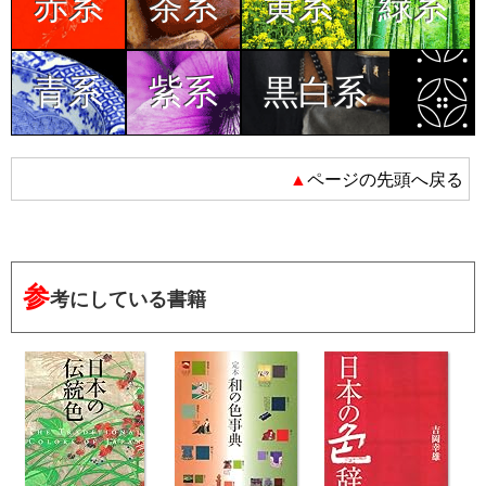
赤系
茶系
黄系
緑系
青系
紫系
黒白系
▲ページの先頭へ戻る
参
考にしている書籍