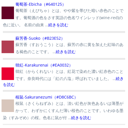
■
葡萄茶-Ebicha（#640125）
葡萄茶（えびちゃ）とは、やや紫を帯びた暗い赤色のことで
す。葡萄酒の色をさす英語の色名ワインレッド(wine-red)の
色に近い。 名前の由来 …
続きを読む
■
蘇芳香-Suoko（#B23E52）
蘇芳香（すおうこう）とは、蘇芳の赤に黄を加えた紅味のあ
る褐色のことです。 …
続きを読む
■
韓紅-Karakurenai（#EA0032）
韓紅（からくれない）とは、紅花で染めた濃い紅赤色のこと
です。奈良時代には「紅の八塩」呼ばれていました。 …
続き
を読む
■
桜鼠-Sakuranezumi（#D8C6BC）
桜鼠（さくらねずみ）とは、淡い紅色が灰色あるいは薄墨が
かって、わずかにくすんだ薄い桜色のことです。いわゆる墨
染（すみぞめ）の桜。色名に鼠が付 …
続きを読む