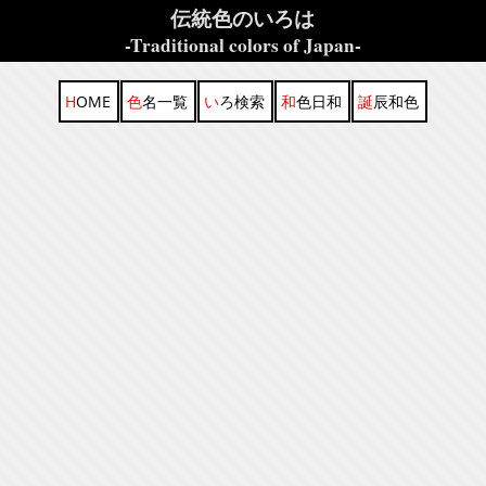
伝統色のいろは
-Traditional colors of Japan-
HOME
色名一覧
いろ検索
和色日和
誕辰和色