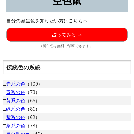
空色鼠
自分の誕生色を知りたい方はこちらへ
占ってみる →
※誕生色は無料で診断できます。
伝統色の系統
□
赤系の色
（109）
□
青系の色
（78）
□
黄系の色
（66）
□
緑系の色
（86）
□
紫系の色
（62）
□
茶系の色
（73）