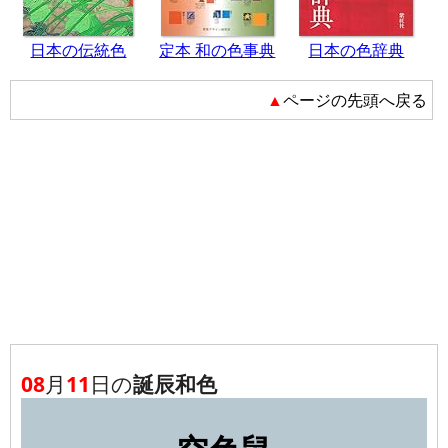
日本の伝統色
定本 和の色事典
日本の色辞典
▲ページの先頭へ戻る
08
月
11
日の
誕辰和色