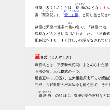
こうじかび
麹塵（きくじん）とは、
麹黴
のような
くすん
さいぐうき
あおしろつるばみ
書『
西宮記
』に「
青白橡
」と同じ色と記さ
ほう
麹塵は天皇の通常の
袍
の色で、「麹塵の袍」
馬初などのときに着用されました。 『延喜
配色比を１６：１と詳しい指示がなされてい
延
喜式（えんぎしき）
延喜式とは、平安時代初期にまとめられた禁
る法令集。三代格式の一つ。
延喜五年 (九〇五) 、左大臣藤原忠平らが醍醐
完成。古代政府の根本法令を補う形で、その
ぬいどのつかさ
「
縫殿寮
」の項目に、衣服や染色材料など