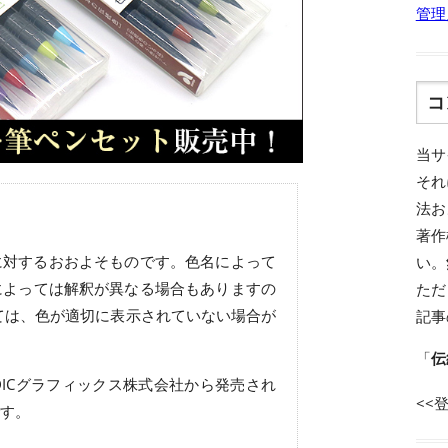
管理
コ
当サ
それ
法お
著作
に対するおおよそものです。色名によって
い。
によっては解釈が異なる場合もありますの
ただ
ては、色が適切に表示されていない場合が
記事
「
伝
ICグラフィックス株式会社から発売され
<<
す。