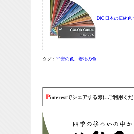
DIC 日本の伝統色
タグ：
平安の色
、
着物の色
P
interestでシェアする際にご利用く