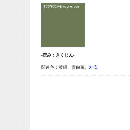
-読み：きくじん-
関連色：黄緑、青白橡、
刈安