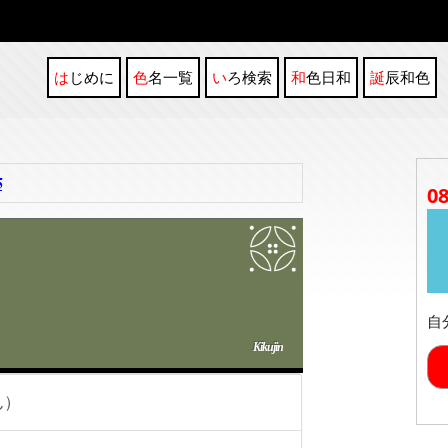
はじめに
色名一覧
いろ検索
和色日和
誕辰和色
5
0
自
Kikujin
ん）