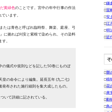
□
鎌
だ黄緑色
のことです。宮中の年中行事の作法
□
室
れています。
□
安
□
江
または青色と呼ばれ臨時祭、舞楽、庭座、弓
□
明
式』に拠れば刈安と紫根で染められ、その染料
□
近
ます。
そ
中の儀式や規則などを記した50巻にものぼ
□
襲
□
植
天皇の命令により編集。延長五年 (九二七)
□
花
後発布された施行細則を集大成したもの。
□
果
について詳細に記されている。
□
動
□
鳥