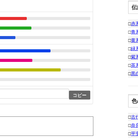
伝
□
赤
□
青
□
黄
□
緑
□
紫
□
茶
□
黒
コピー
色
□
古
□
奈
□
平