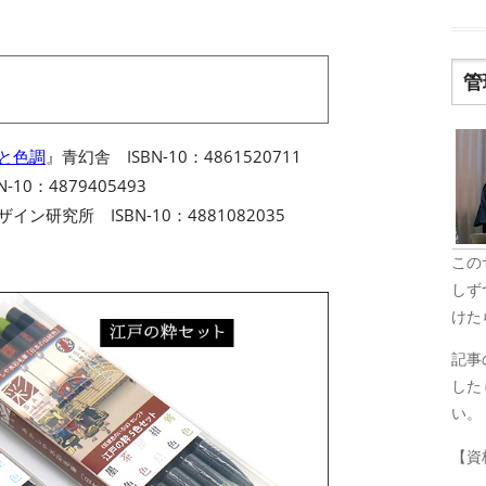
管
名と色調
』青幻舎 ISBN-10：4861520711
-10：4879405493
イン研究所 ISBN-10：4881082035
この
しず
けた
記事
した
い。
【資