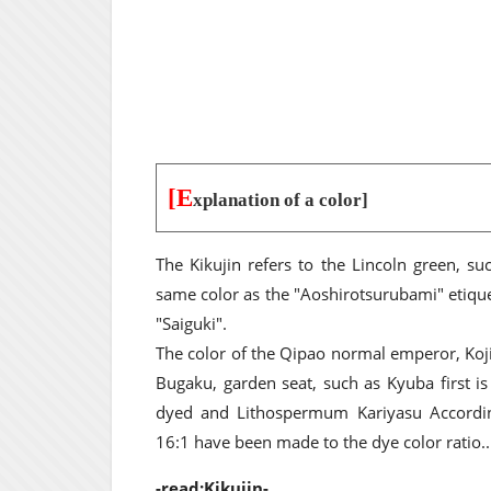
[E
xplanation of a color]
The Kikujin refers to the Lincoln green, su
same color as the "Aoshirotsurubami" etique
"Saiguki".
The color of the Qipao normal emperor, Koji
Bugaku, garden seat, such as Kyuba first is 
dyed and Lithospermum Kariyasu According 
16:1 have been made to the dye color ratio..
-read:Kikujin-