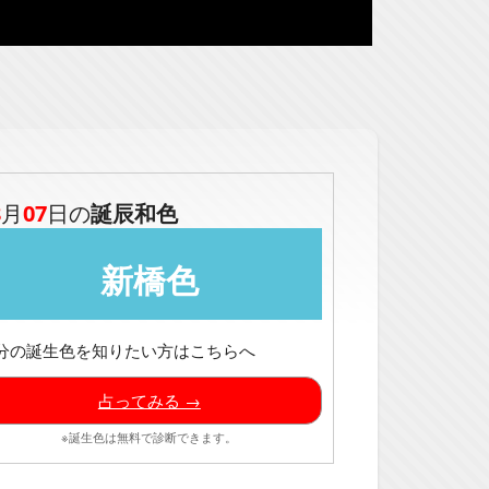
8
月
07
日の
誕辰和色
新橋色
分の誕生色を知りたい方はこちらへ
占ってみる →
※誕生色は無料で診断できます。