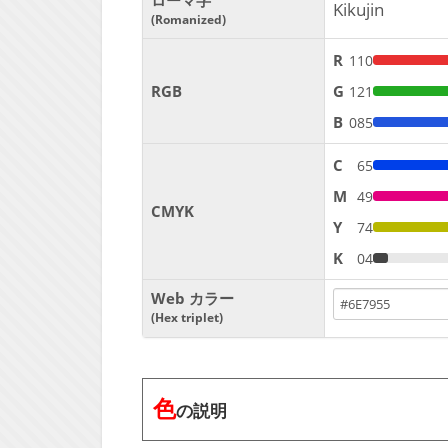
ローマ字
Kikujin
Romanized
R
110
RGB
G
121
B
085
C
65
M
49
CMYK
Y
74
K
04
Web カラー
Hex triplet
色
の説明