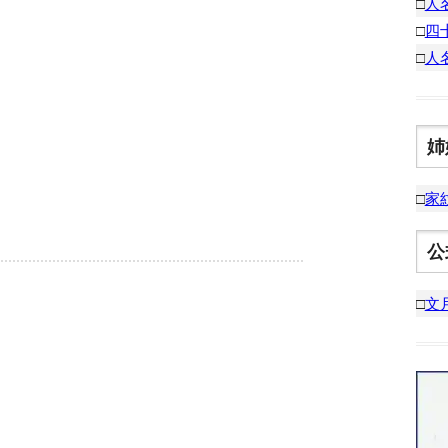
□
人
□
四
□
人
姉
□
家
公
□
文