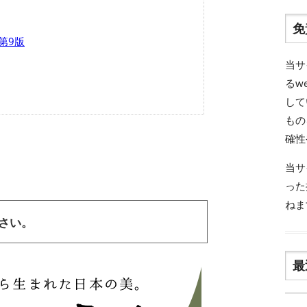
免
 第9版
当サ
るw
して
もの
確性
当サ
った
ねま
ださい。
最