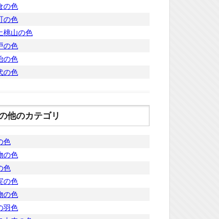
倉の色
町の色
土桃山の色
戸の色
治の色
代の色
の他のカテゴリ
の色
物の色
の色
実の色
物の色
の羽色