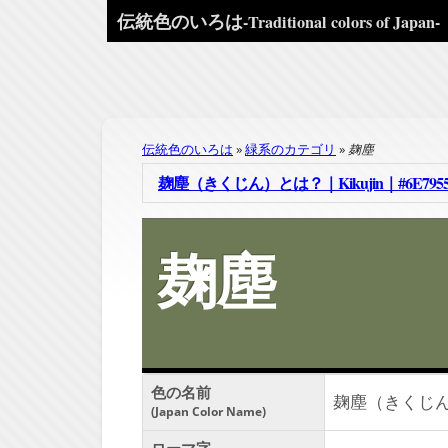
伝統色のいろは
-Traditional colors of Japan-
伝統色のいろは
緑系のカテゴリ
麹塵
麹塵（きくじん）とは？｜Kikujin｜#6E795
麹塵
色の名前
麹塵（きくじ
Japan Color Name