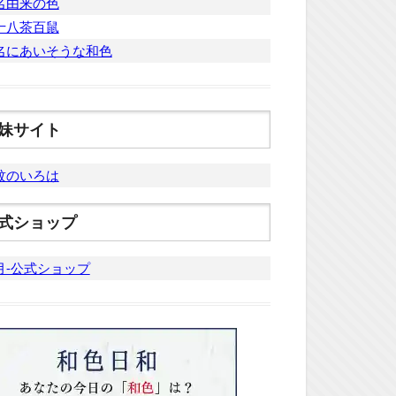
名由来の色
十八茶百鼠
名にあいそうな和色
妹サイト
紋のいろは
式ショップ
月-公式ショップ