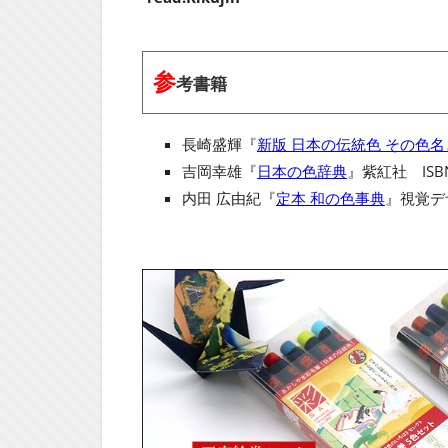
参
考書籍
長崎盛輝『
新版 日本の伝統色 その色
吉岡幸雄『
日本の色辞典
』紫紅社 ISBN
内田 広由紀『
定本 和の色事典
』視覚デザ