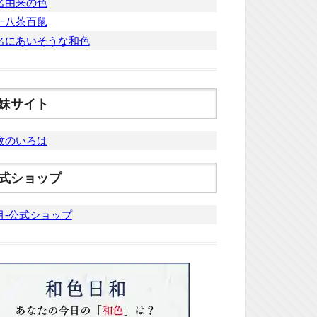
名由来の色
十八茶百鼠
名にあいそうな和色
妹サイト
紋のいろは
式ショップ
月-公式ショップ