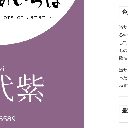
免
当サ
るw
して
もの
確性
当サ
った
ねま
最