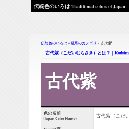
伝統色のいろは
-Traditional colors of Japan-
伝統色のいろは
紫系のカテゴリ
古代紫
古代紫（こだいむらさき）とは？｜Kodaimuras
古代紫
色の名前
古代紫（こだ
Japan Color Name