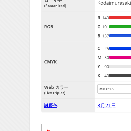
ローマ字
Kodaimurasaki
Romanized
R
140
RGB
G
101
B
137
C
25
M
50
CMYK
Y
00
K
40
Web カラー
Hex triplet
3月21日
誕辰色