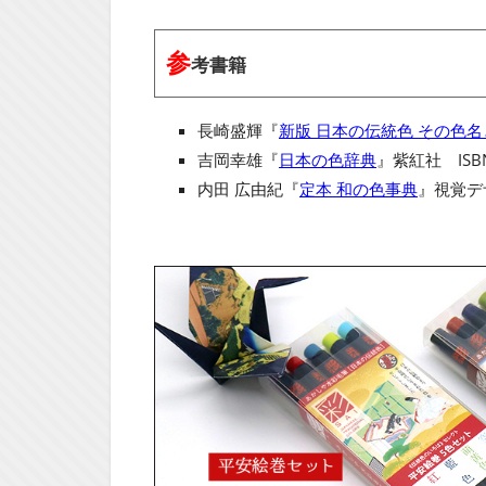
参
考書籍
長崎盛輝『
新版 日本の伝統色 その色
吉岡幸雄『
日本の色辞典
』紫紅社 ISBN
内田 広由紀『
定本 和の色事典
』視覚デザ