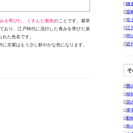
□
鎌
□
室
□
安
みを帯びた、くすんだ紫色
のことです。紫草
□
江
ており、江戸時代に流行した青みを帯びた派
□
明
られた色名です。
□
近
的に京紫はもう少し鮮やかな色になります。
そ
□
襲
□
植
□
花
□
果
□
動
□
鳥