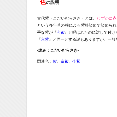
色
の説明
古代紫（こだいむらさき）とは、
わずかに赤
という多年草の根による紫根染めで染められ
手な紫が『
今紫
』と呼ばれたのに対して付け
『
京紫
』と同一とする説もありますが、一般
-読み：こだいむらさき-
関連色：
紫
、
京紫
、
今紫