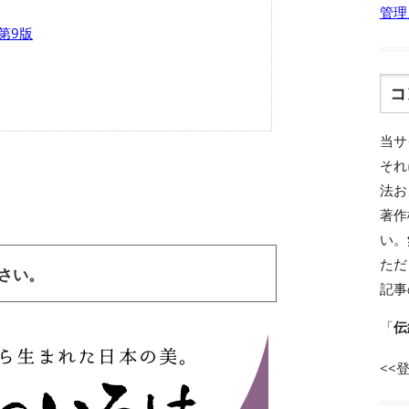
管理
 第9版
コ
当サ
それ
法お
著作
い。
ただ
ださい。
記事
「
伝
<<