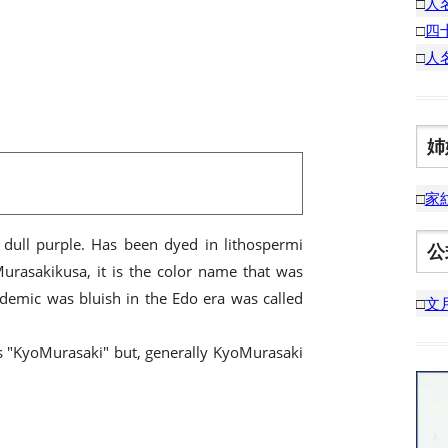
□
人
□
四
□
人
姉
□
家
a dull purple. Has been dyed in lithospermi
公
Murasakikusa, it is the color name that was
idemic was bluish in the Edo era was called
□
文
as "KyoMurasaki" but, generally KyoMurasaki