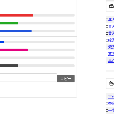
伝
□
赤
□
青
□
黄
□
緑
□
紫
□
茶
□
黒
コピー
色
□
古
□
奈
□
平