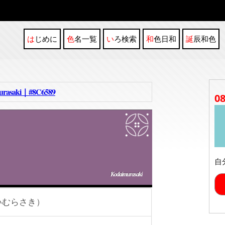
はじめに
色名一覧
いろ検索
和色日和
誕辰和色
aki｜#8C6589
0
自
Kodaimurasaki
いむらさき）