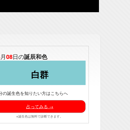
8
月
08
日の
誕辰和色
白群
分の誕生色を知りたい方はこちらへ
占ってみる →
※誕生色は無料で診断できます。