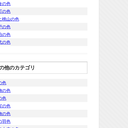
倉の色
町の色
土桃山の色
戸の色
治の色
代の色
の他のカテゴリ
の色
物の色
の色
実の色
物の色
の羽色