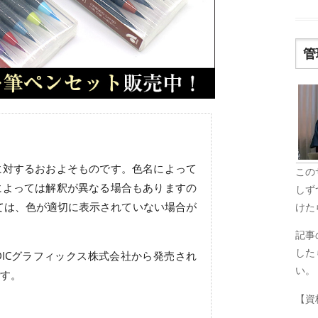
管
に対するおおよそものです。色名によって
この
によっては解釈が異なる場合もありますの
しず
ては、色が適切に表示されていない場合が
けた
記事
した
ICグラフィックス株式会社から発売され
い。
す。
【資