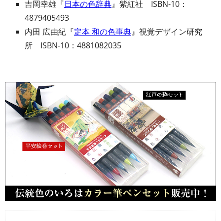
吉岡幸雄『
日本の色辞典
』紫紅社 ISBN-10：
4879405493
内田 広由紀『
定本 和の色事典
』視覚デザイン研究
所 ISBN-10：4881082035