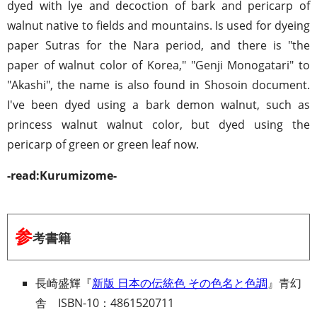
dyed with lye and decoction of bark and pericarp of
walnut native to fields and mountains. Is used for dyeing
paper Sutras for the Nara period, and there is "the
paper of walnut color of Korea," "Genji Monogatari" to
"Akashi", the name is also found in Shosoin document.
I've been dyed using a bark demon walnut, such as
princess walnut walnut color, but dyed using the
pericarp of green or green leaf now.
-read:Kurumizome-
参
考書籍
長崎盛輝『
新版 日本の伝統色 その色名と色調
』青幻
舎 ISBN-10：4861520711