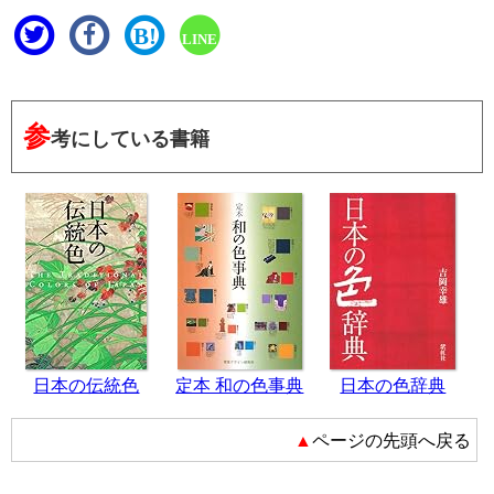
B!
LINE
参
考にしている書籍
日本の伝統色
定本 和の色事典
日本の色辞典
▲ページの先頭へ戻る