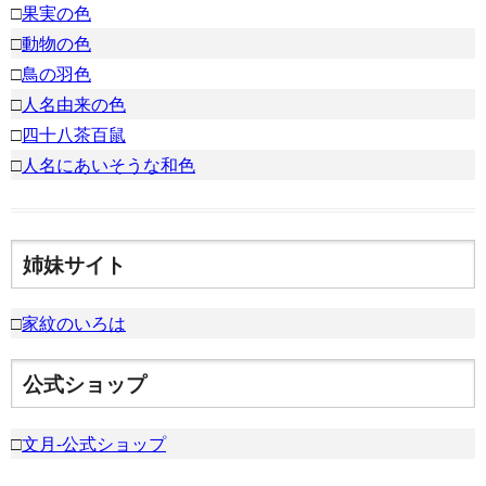
□
果実の色
□
動物の色
□
鳥の羽色
□
人名由来の色
□
四十八茶百鼠
□
人名にあいそうな和色
姉妹サイト
□
家紋のいろは
公式ショップ
□
文月-公式ショップ