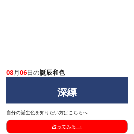
08
月
06
日の
誕辰和色
深縹
自分の誕生色を知りたい方はこちらへ
占ってみる →