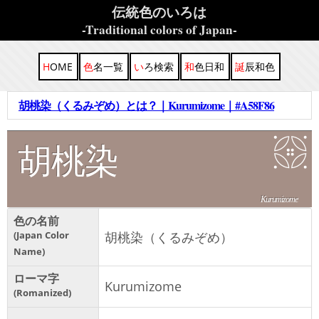
伝統色のいろは
-Traditional colors of Japan-
HOME
色名一覧
いろ検索
和色日和
誕辰和色
胡桃染（くるみぞめ）とは？｜Kurumizome｜#A58F86
胡桃染
Kurumizome
色の名前
Japan Color
胡桃染（くるみぞめ）
Name
ローマ字
Kurumizome
Romanized