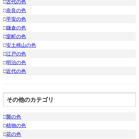
□
古代の色
□
奈良の色
□
平安の色
□
鎌倉の色
□
室町の色
□
安土桃山の色
□
江戸の色
□
明治の色
□
近代の色
その他のカテゴリ
□
襲の色
□
植物の色
□
花の色