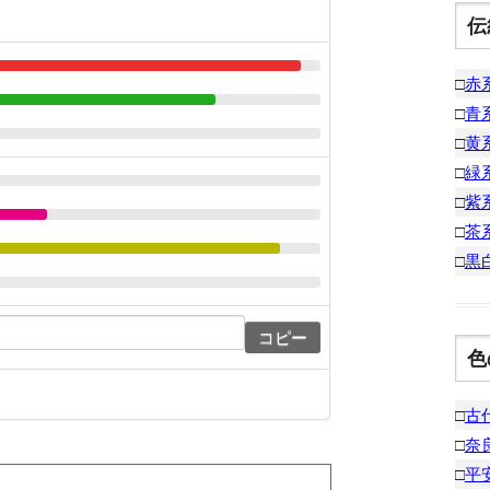
伝
□
赤
□
青
□
黄
□
緑
□
紫
□
茶
□
黒
コピー
色
□
古
□
奈
□
平