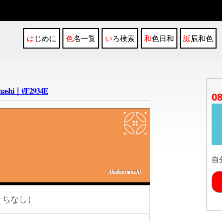
はじめに
色名一覧
いろ検索
和色日和
誕辰和色
hi｜#F2934E
0
自
Akaikuchinashi
くちなし）