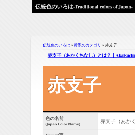
伝統色のいろは
-Traditional colors of Japan-
伝統色のいろは
黄系のカテゴリ
赤支子
赤支子（あかくちなし）とは？｜Akaikuchinas
赤支子
色の名前
赤支子（あか
Japan Color Name