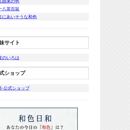
名由来の色
十八茶百鼠
名にあいそうな和色
妹サイト
紋のいろは
式ショップ
月-公式ショップ