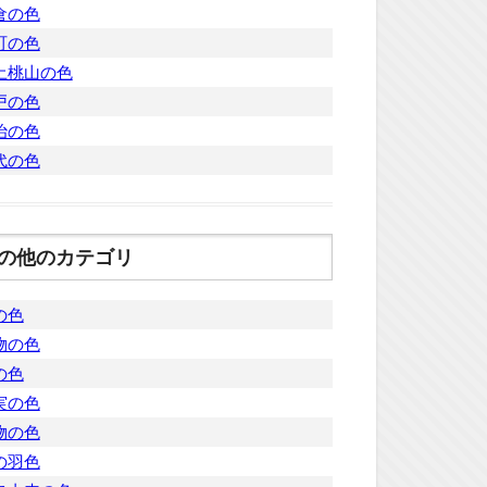
倉の色
町の色
土桃山の色
戸の色
治の色
代の色
の他のカテゴリ
の色
物の色
の色
実の色
物の色
の羽色