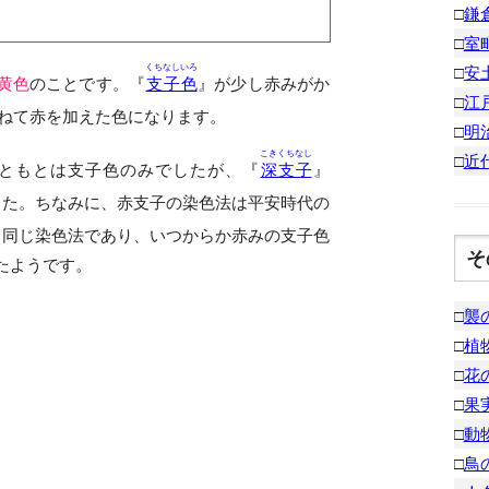
□
鎌
□
室
くちなしいろ
□
安
黄色
のことです。『
支子色
』が少し赤みがか
□
江
ねて赤を加えた色になります。
□
明
こきくちなし
□
近
ともとは支子色のみでしたが、『
深支子
』
した。ちなみに、赤支子の染色法は平安時代の
と同じ染色法であり、いつからか赤みの支子色
そ
たようです。
□
襲
□
植
□
花
□
果
□
動
□
鳥