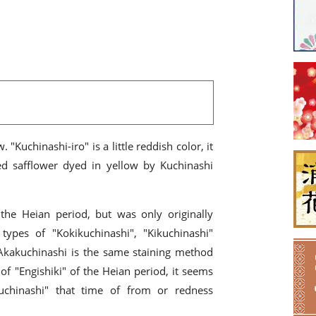
 "Kuchinashi-iro" is a little reddish color, it
ed safflower dyed in yellow by Kuchinashi
the Heian period, but was only originally
 types of "Kokikuchinashi", "Kikuchinashi"
 Akakuchinashi is the same staining method
f "Engishiki" of the Heian period, it seems
hinashi" that time of from or redness