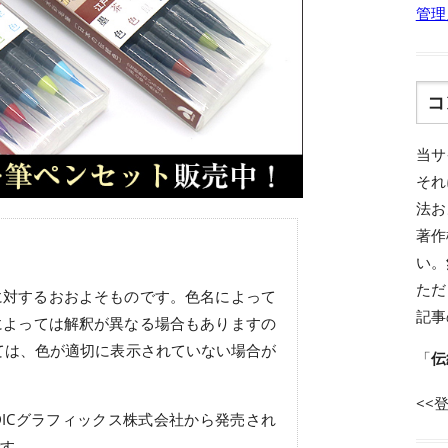
管理
コ
当サ
それ
法お
著作
い。
ただ
に対するおおよそものです。色名によって
記事
によっては解釈が異なる場合もありますの
ては、色が適切に表示されていない場合が
「
伝
<<
ICグラフィックス株式会社から発売され
す。