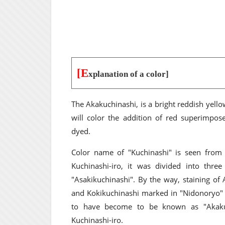
[E
xplanation of a color]
The Akakuchinashi, is a bright reddish yellow.
will color the addition of red superimpos
dyed.
Color name of "Kuchinashi" is seen from 
Kuchinashi-iro, it was divided into three
"Asakikuchinashi". By the way, staining of
and Kokikuchinashi marked in "Nidonoryo" o
to have become to be known as "Akakuc
Kuchinashi-iro.