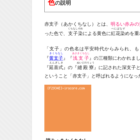
色
の説明
赤支子（あかくちなし）とは、
明るい赤みの
くちなしぞめ
べにばなぞ
った色で、
支子染
による黄色に
紅花染
めを重
「支子」の色名は平安時代からみられ、も
きくちなし
あさきくちなし
『
黄支子
』『
浅支子
』の三種類にわかれま
えんぎしき
ぬいどのりょう
『
延喜式
』の『
縫殿寮
』に記された深支子
ということ「赤支子」と呼ばれるようになっ