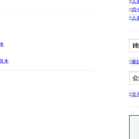
□
人
□
四
□
人
本
姉
見本
□
家
公
□
文