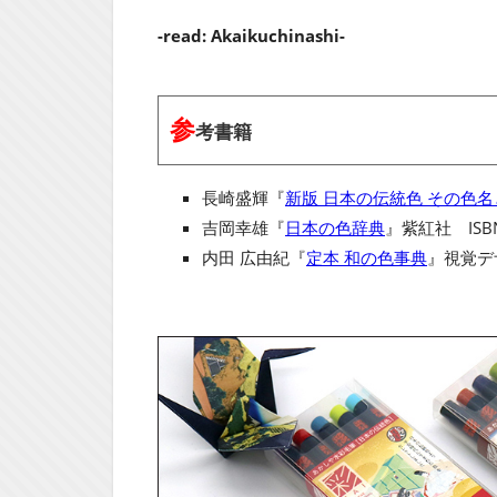
-read: Akaikuchinashi-
参
考書籍
長崎盛輝『
新版 日本の伝統色 その色
吉岡幸雄『
日本の色辞典
』紫紅社 ISBN
内田 広由紀『
定本 和の色事典
』視覚デザ