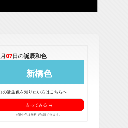
8
月
07
日の
誕辰和色
新橋色
分の誕生色を知りたい方はこちらへ
占ってみる →
※誕生色は無料で診断できます。