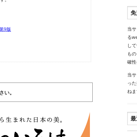
免
当サ
 第9版
るw
して
もの
確性
当サ
った
ねま
ださい。
最