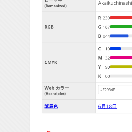
ローマ字
Akaikuchinashi
Romanized
R
239
RGB
G
187
B
044
C
10
M
32
CMYK
Y
90
K
00
Web カラー
Hex triplet
6月18日
誕辰色