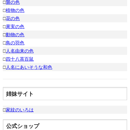
□
襲の色
□
植物の色
□
花の色
□
果実の色
□
動物の色
□
鳥の羽色
□
人名由来の色
□
四十八茶百鼠
□
人名にあいそうな和色
姉妹サイト
□
家紋のいろは
公式ショップ