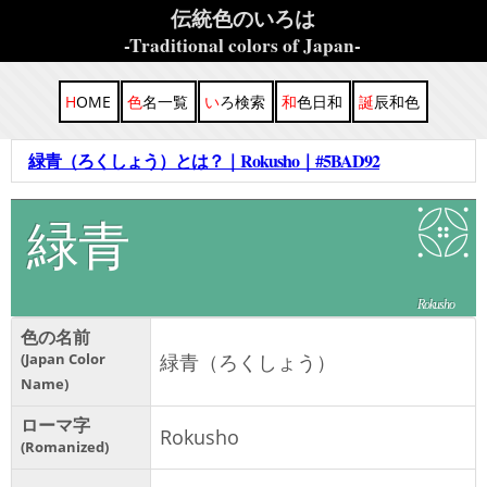
伝統色のいろは
-Traditional colors of Japan-
HOME
色名一覧
いろ検索
和色日和
誕辰和色
緑青（ろくしょう）とは？｜Rokusho｜#5BAD92
緑青
Rokusho
色の名前
Japan Color
緑青（ろくしょう）
Name
ローマ字
Rokusho
Romanized