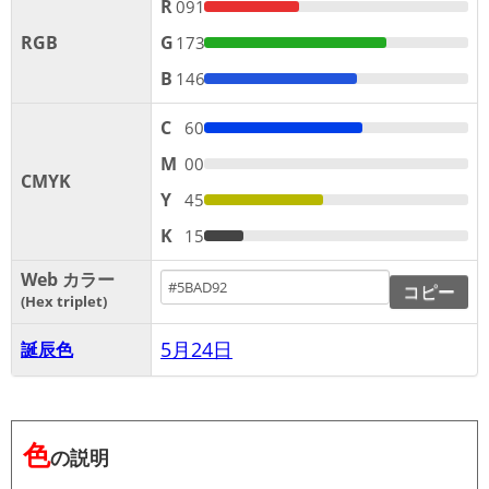
R
091
RGB
G
173
B
146
C
60
M
00
CMYK
Y
45
K
15
Web カラー
コピー
Hex triplet
5月24日
誕辰色
色
の説明