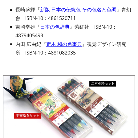
長崎盛輝『
新版 日本の伝統色 その色名と色調
』青幻
舎 ISBN-10：4861520711
吉岡幸雄『
日本の色辞典
』紫紅社 ISBN-10：
4879405493
内田 広由紀『
定本 和の色事典
』視覚デザイン研究
所 ISBN-10：4881082035