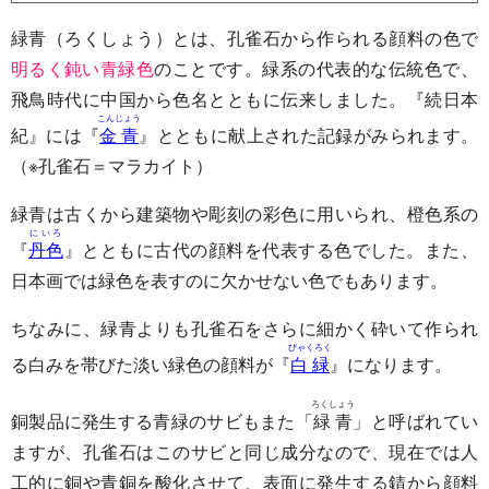
緑青（ろくしょう）とは、孔雀石から作られる顔料の色で
明るく鈍い青緑色
のことです。緑系の代表的な伝統色で、
飛鳥時代に中国から色名とともに伝来しました。『続日本
こんじょう
紀』には『
金青
』とともに献上された記録がみられます。
（※孔雀石＝マラカイト）
緑青は古くから建築物や彫刻の彩色に用いられ、橙色系の
にいろ
『
丹色
』とともに古代の顔料を代表する色でした。また、
日本画では緑色を表すのに欠かせない色でもあります。
ちなみに、緑青よりも孔雀石をさらに細かく砕いて作られ
びゃくろく
る白みを帯びた淡い緑色の顔料が『
白緑
』になります。
ろくしょう
銅製品に発生する青緑のサビもまた「
緑青
」と呼ばれてい
ますが、孔雀石はこのサビと同じ成分なので、現在では人
工的に銅や青銅を酸化させて、表面に発生する錆から顔料