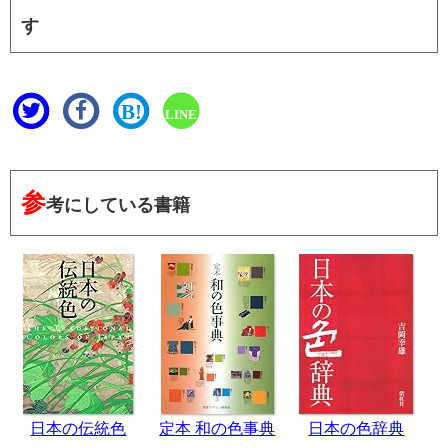
す
B!
LINE
参
考にしている書籍
日本の伝統色
定本 和の色事典
日本の色辞典