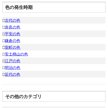
色の発生時期
□
古代の色
□
奈良の色
□
平安の色
□
鎌倉の色
□
室町の色
□
安土桃山の色
□
江戸の色
□
明治の色
□
近代の色
その他のカテゴリ