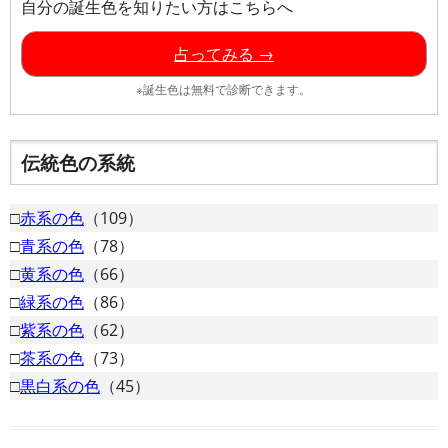
自分の誕生色を知りたい方はこちらへ
占ってみる →
※誕生色は無料で診断できます。
伝統色の系統
□
赤系の色
（109）
□
青系の色
（78）
□
黄系の色
（66）
□
緑系の色
（86）
□
紫系の色
（62）
□
茶系の色
（73）
□
黒白系の色
（45）