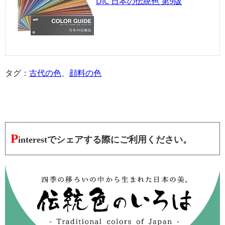
DIC 日本の伝統色 第9版
タグ：
古代の色
、
顔料の色
P
interestでシェアする際にご利用ください。