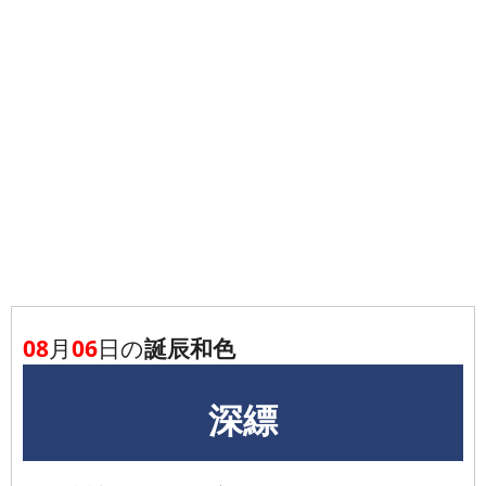
08
月
06
日の
誕辰和色
深縹