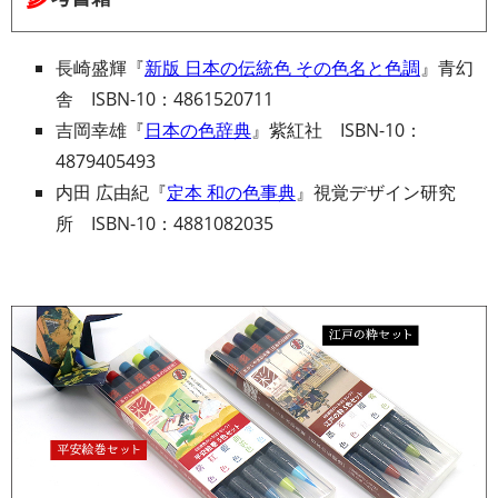
長崎盛輝『
新版 日本の伝統色 その色名と色調
』青幻
舎 ISBN-10：4861520711
吉岡幸雄『
日本の色辞典
』紫紅社 ISBN-10：
4879405493
内田 広由紀『
定本 和の色事典
』視覚デザイン研究
所 ISBN-10：4881082035