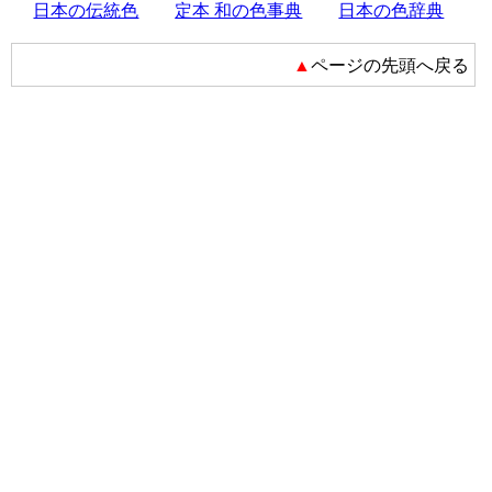
日本の伝統色
定本 和の色事典
日本の色辞典
▲ページの先頭へ戻る