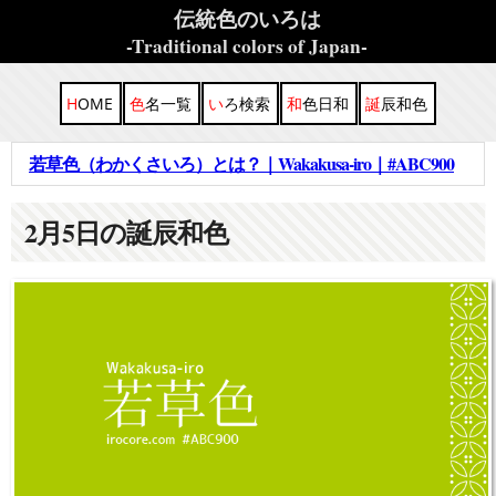
伝統色のいろは
-Traditional colors of Japan-
HOME
色名一覧
いろ検索
和色日和
誕辰和色
若草色（わかくさいろ）とは？｜Wakakusa-iro｜#ABC900
2
月
5
日の誕辰和色