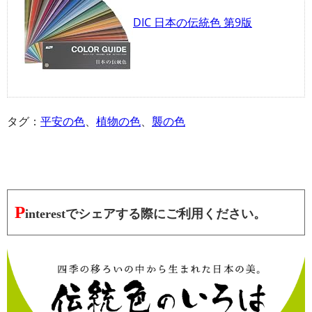
DIC 日本の伝統色 第9版
タグ：
平安の色
、
植物の色
、
襲の色
P
interestでシェアする際にご利用ください。