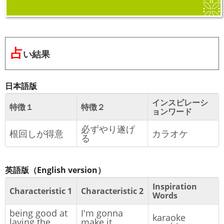
占
い結果
日本語版
インスピレーシ
特徴１
特徴２
ョンワード
必ずやり遂げ
根回しが得意
カラオケ
る
英語版（English version）
Inspiration
Characteristic 1
Characteristic 2
Words
being good at
I'm gonna
karaoke
laying the
make it