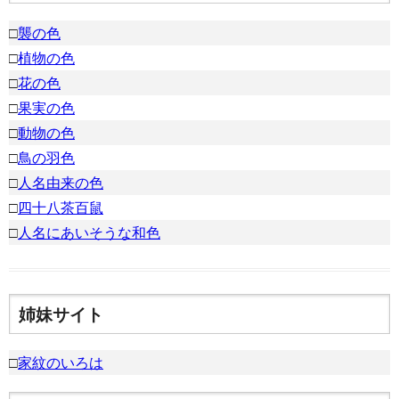
□
襲の色
□
植物の色
□
花の色
□
果実の色
□
動物の色
□
鳥の羽色
□
人名由来の色
□
四十八茶百鼠
□
人名にあいそうな和色
姉妹サイト
□
家紋のいろは