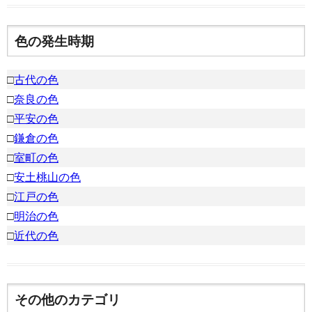
色の発生時期
□
古代の色
□
奈良の色
□
平安の色
□
鎌倉の色
□
室町の色
□
安土桃山の色
□
江戸の色
□
明治の色
□
近代の色
その他のカテゴリ