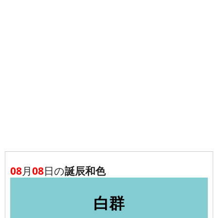
08
月
08
日の
誕辰和色
白群