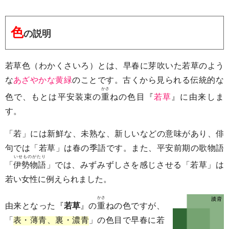
色
の説明
若草色（わかくさいろ）とは、早春に芽吹いた若草のよう
な
あざやかな黄緑
のことです。古くから見られる伝統的な
かさ
色で、もとは平安装束の
重
ねの色目『
若草
』に由来しま
す。
「若」には新鮮な、未熟な、新しいなどの意味があり、俳
句では「若草」は春の季語です。また、平安前期の歌物語
いせものがたり
「
伊勢物語
」では、みずみずしさを感じさせる「若草」は
若い女性に例えられました。
かさ
由来となった『
若草
』の
重
ねの色ですが、
「
表・薄青、裏・濃青
」の色目で早春に若