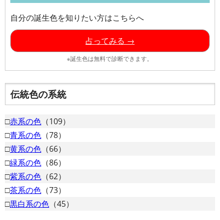
自分の誕生色を知りたい方はこちらへ
占ってみる →
※誕生色は無料で診断できます。
伝統色の系統
□
赤系の色
（109）
□
青系の色
（78）
□
黄系の色
（66）
□
緑系の色
（86）
□
紫系の色
（62）
□
茶系の色
（73）
□
黒白系の色
（45）