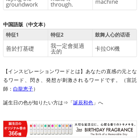
machine
groundwork
through.
中国語版（中文本）
特征1
特征2
鼓舞人心的话语
我一定會挺過
善於打基礎
卡拉OK機
去的
【インスピレーションワードとは】あなたの直感の元とな
るワード、閃き、発想が刺激されるワードです。（宣託
師：
白龍恵子
）
誕生日の色が知りたい方は⇒「
誕辰和色
」へ