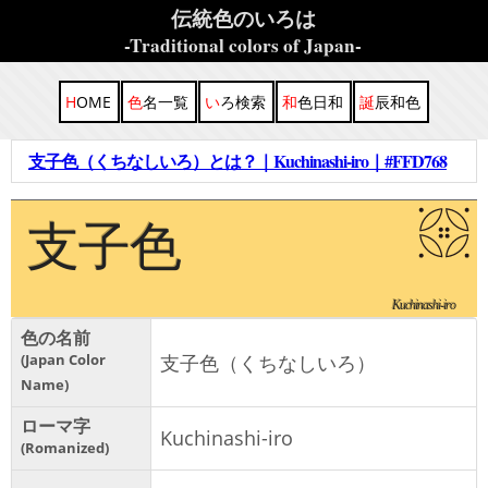
伝統色のいろは
-Traditional colors of Japan-
HOME
色名一覧
いろ検索
和色日和
誕辰和色
支子色（くちなしいろ）とは？｜Kuchinashi-iro｜#FFD768
支子色
Kuchinashi-iro
色の名前
Japan Color
支子色（くちなしいろ）
Name
ローマ字
Kuchinashi-iro
Romanized