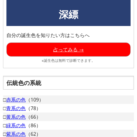
深縹
自分の誕生色を知りたい方はこちらへ
占ってみる →
※誕生色は無料で診断できます。
伝統色の系統
□
赤系の色
（109）
□
青系の色
（78）
□
黄系の色
（66）
□
緑系の色
（86）
□
紫系の色
（62）