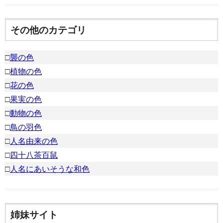
その他のカテゴリ
□
襲の色
□
植物の色
□
花の色
□
果実の色
□
動物の色
□
鳥の羽色
□
人名由来の色
□
四十八茶百鼠
□
人名にあいそうな和色
姉妹サイト