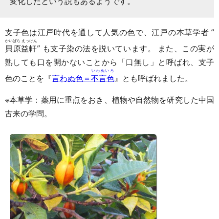
変化したという説もあるようです。
支子色は江戸時代を通して人気の色で、江戸の本草学者 “
かいばら えっけん
貝原益軒
” も支子染の法を説いています。 また、この実が
熟しても口を開かないことから「口無し」と呼ばれ、支子
いわぬいろ
色のことを『
言わぬ色＝
不言色
』とも呼ばれました。
※本草学：薬用に重点をおき、植物や自然物を研究した中国
古来の学問。