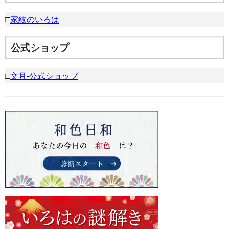
□
家紋のいろは
公式ショップ
□
文月-公式ショップ