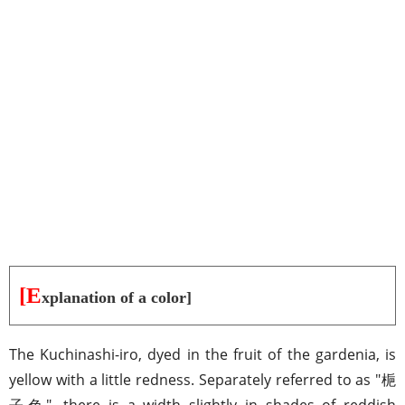
[E
xplanation of a color]
The Kuchinashi-iro, dyed in the fruit of the gardenia, is
yellow with a little redness. Separately referred to as "梔
子色", there is a width slightly in shades of reddish