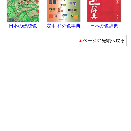
日本の伝統色
定本 和の色事典
日本の色辞典
▲ページの先頭へ戻る