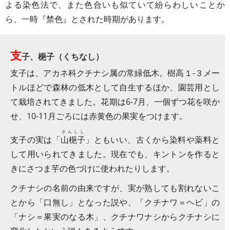
よる染色法で、また色合いも似ていて紛らわしいことか
ら、一時『禁色』とされた時期があります。
支
子、梔子（くちなし）
支子は、アカネ科クチナシ属の常緑低木。樹高１-３メー
トルほどで森林の低木として自生するほか、園芸用とし
て栽培されてきました。花期は6-7月、一個ずつ花を咲か
せ、10-11月ごろには赤黄色の果実をつけます。
さんしし
支子の実は「
山梔子
」ともいい、古くから染料や薬料と
して用いられてきました。現在でも、キントンを作ると
きにさつま芋の色づけに使われたりします。
クチナシの名前の由来ですが、実が熟しても割れないこ
とから「口無し」となった説や、「クチナワ＝ヘビ」の
「ナシ＝果実のなる木」、クチナワナシからクチナシに