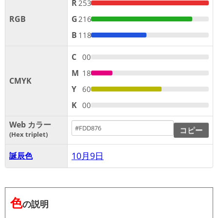
R
253
RGB
G
216
B
118
C
00
M
18
CMYK
Y
60
K
00
Web カラー
コピー
Hex triplet
10月9日
誕辰色
色
の説明