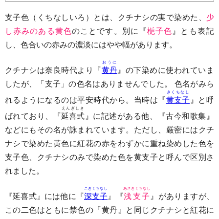
支子色（くちなしいろ）とは、クチナシの実で染めた、
少
し赤みのある黄色
のことです。別に『
梔子色
』とも表記
し、色合いの赤みの濃淡にはやや幅があります。
おうに
クチナシは奈良時代より『
黄丹
』の下染めに使われていま
したが、「支子」の色名はありませんでした。 色名がみら
きくちなし
れるようになるのは平安時代から。当時は『
黄支子
』と呼
えんぎしき
ばれており、『
延喜式
』に記述がある他、『古今和歌集』
などにもその名が詠まれています。ただし、厳密にはクチ
ナシで染めた黄色に紅花の赤をわずかに重ね染めした色を
支子色、クチナシのみで染めた色を黄支子と呼んで区別さ
れました。
こきくちなし
あさきくちなし
『延喜式』には他に『
深支子
』『
浅支子
』がありますが、
この二色はともに禁色の『黄丹』と同じクチナシと紅花に