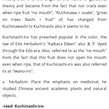
theory and became from the fact that not crack even
when ripe fruit "no mouth", "KUchinawa = snake", "grow
on trees Nashi = fruit" of, has changed from
Kuchinawashi to Kuchinashi also it seems to be.
Kuchinashi-iro has preached popular in the color, the
law of Edo herbalism's "Kaibara Ekken" also 支子 dyed
through the Edo era. Also, referred to as the "no mouth"
from the fact that this fruit does not open his mouth
even when ripe, that of Kuchinashi-iro was also referred
to as "Iwanu-iro".
※ herbalism: Place the emphasis on medicinal, he
studied Chinese ancient academic plants and natural
objects.
-read: Kuchinashi-iro-