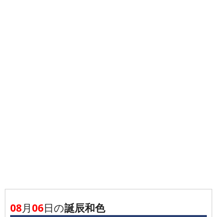
08
月
06
日の
誕辰和色