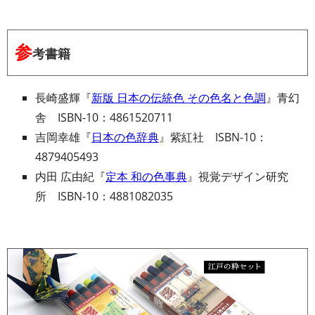
参
考書籍
長崎盛輝『
新版 日本の伝統色 その色名と色調
』青幻
舎 ISBN-10：4861520711
吉岡幸雄『
日本の色辞典
』紫紅社 ISBN-10：
4879405493
内田 広由紀『
定本 和の色事典
』視覚デザイン研究
所 ISBN-10：4881082035