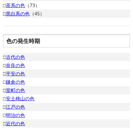
□
茶系の色
（73）
□
黒白系の色
（45）
色の発生時期
□
古代の色
□
奈良の色
□
平安の色
□
鎌倉の色
□
室町の色
□
安土桃山の色
□
江戸の色
□
明治の色
□
近代の色