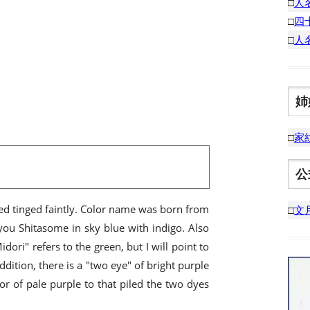
□
人
□
四
□
人
姉
□
家
公
 red tinged faintly. Color name was born from
□
文
you Shitasome in sky blue with indigo. Also
ori" refers to the green, but I will point to
ddition, there is a "two eye" of bright purple
or of pale purple to that piled the two dyes