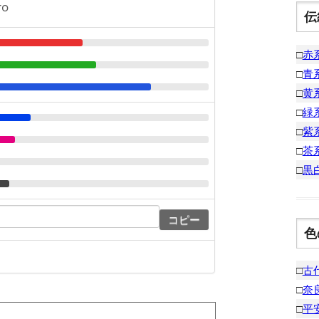
ro
伝
□
赤
□
青
□
黄
□
緑
□
紫
□
茶
□
黒
コピー
色
□
古
□
奈
□
平