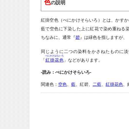
色
の説明
紅掛空色（べにかけそらいろ）とは、かすか
藍で空色に下染した上に紅花で染め重ねる
ちなみに、通常『
碧
』は緑色を指しますが、
同じように二つの染料をかさねたものに淡
べにかけはないろ
「
紅掛花色
」などがあります。
-読み：べにかけそらいろ-
関連色：
空色
、
藍
、紅碧、
二藍
、
紅掛花色
、