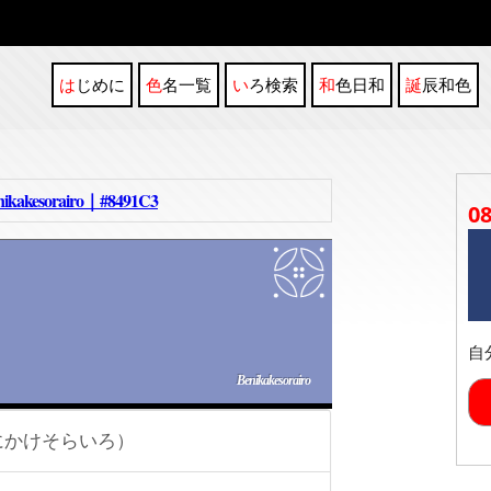
はじめに
色名一覧
いろ検索
和色日和
誕辰和色
orairo｜#8491C3
0
自
Benikakesorairo
にかけそらいろ）