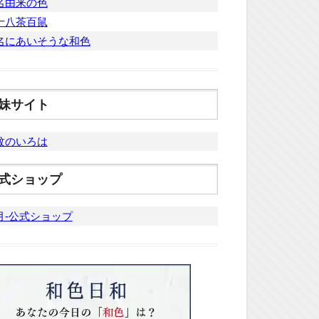
名由来の色
十八茶百鼠
名にあいそうな和色
妹サイト
紋のいろは
式ショップ
月-公式ショップ