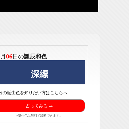
8
月
06
日の
誕辰和色
深縹
分の誕生色を知りたい方はこちらへ
占ってみる →
※誕生色は無料で診断できます。