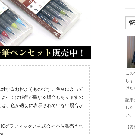
管
この
しず
けた
に対するおおよそものです。色名によって
によっては解釈が異なる場合もありますの
記事
ては、色が適切に表示されていない場合が
した
い。
ICグラフィックス株式会社から発売され
【資
す。