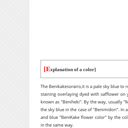
[E
xplanation of a color]
The Benikakesorairo,it is a pale sky blue to
staining overlaying dyed with safflower on 
known as "Beniheki". By the way, usually "Mid
the sky blue in the case of "Benimidori". In a
and blue "BeniKake flower color" by the col
in the same way.