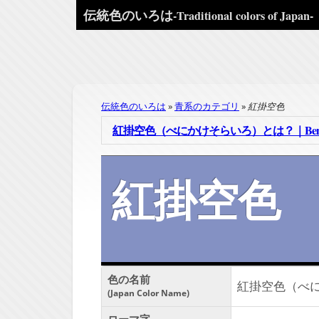
伝統色のいろは
-Traditional colors of Japan-
伝統色のいろは
青系のカテゴリ
紅掛空色
紅掛空色（べにかけそらいろ）とは？｜Benikakes
紅掛空色
色の名前
紅掛空色（べ
Japan Color Name