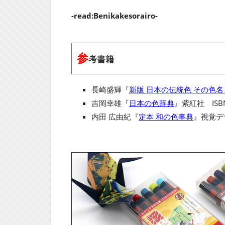
-read:Benikakesorairo-
参
考書籍
長崎盛輝『
新版 日本の伝統色 その色
吉岡幸雄『
日本の色辞典
』紫紅社 ISBN
内田 広由紀『
定本 和の色事典
』視覚デザ