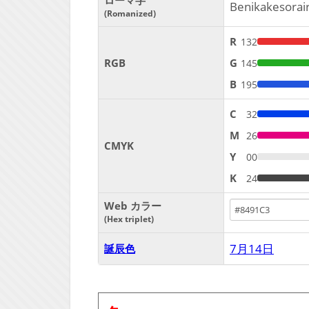
ローマ字
Benikakesorai
Romanized
R
132
RGB
G
145
B
195
C
32
M
26
CMYK
Y
00
K
24
Web カラー
Hex triplet
7月14日
誕辰色