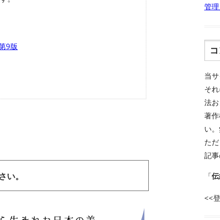
管理
 第9版
コ
当サ
それ
法お
著作
い。
ただ
記事
「
伝
ださい。
<<