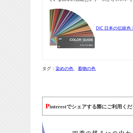
DIC 日本の伝統色
タグ：
染めの色
、
着物の色
P
interestでシェアする際にご利用く