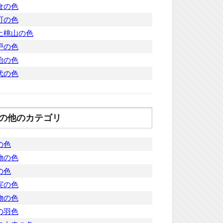
倉の色
町の色
土桃山の色
戸の色
治の色
代の色
の他のカテゴリ
の色
物の色
の色
実の色
物の色
の羽色