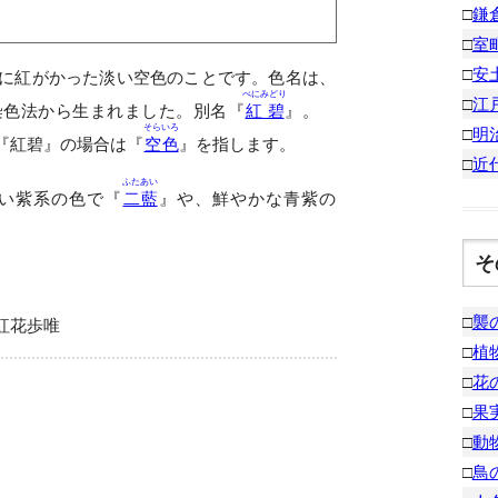
□
鎌
□
室
□
安
に紅がかった淡い空色のことです。色名は、
べにみどり
□
江
染色法から生まれました。別名『
紅碧
』。
そらいろ
□
明
『紅碧』の場合は『
空色
』を指します。
□
近
ふたあい
い紫系の色で『
二藍
』や、鮮やかな青紫の
そ
□
襲
紅花歩唯
□
植
□
花
□
果
□
動
□
鳥