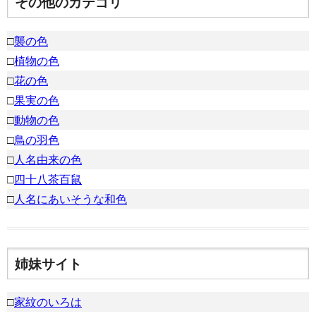
その他のカテゴリ
□
襲の色
□
植物の色
□
花の色
□
果実の色
□
動物の色
□
鳥の羽色
□
人名由来の色
□
四十八茶百鼠
□
人名にあいそうな和色
姉妹サイト
□
家紋のいろは