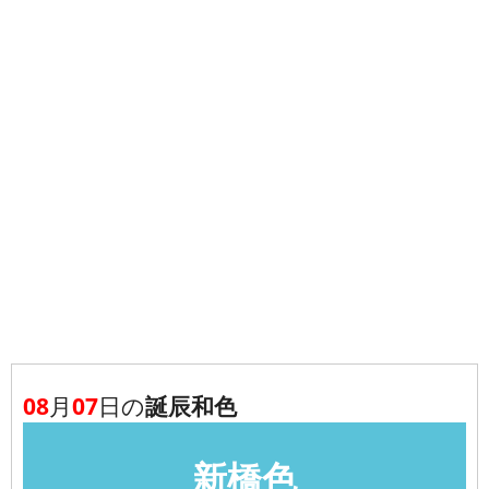
08
月
07
日の
誕辰和色
新橋色