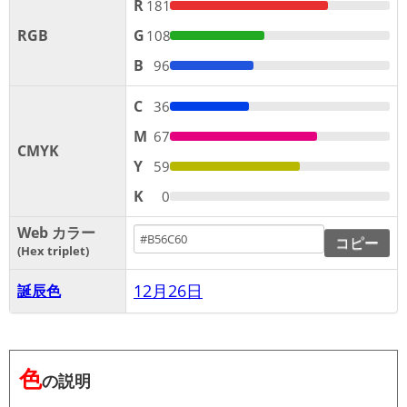
R
181
RGB
G
108
B
96
C
36
M
67
CMYK
Y
59
K
0
Web カラー
コピー
Hex triplet
12月26日
誕辰色
色
の説明