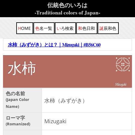
伝統色のいろは
-Traditional colors of Japan-
HOME
色名一覧
いろ検索
和色日和
誕辰和色
水柿（みずがき）とは？｜Mizugaki｜#B56C60
水柿
Mizugaki
色の名前
Japan Color
水柿（みずがき）
Name
ローマ字
Mizugaki
Romanized