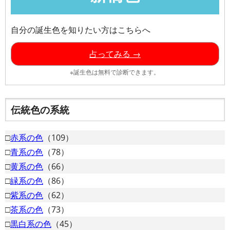
自分の誕生色を知りたい方はこちらへ
占ってみる →
※誕生色は無料で診断できます。
伝統色の系統
□
赤系の色
（109）
□
青系の色
（78）
□
黄系の色
（66）
□
緑系の色
（86）
□
紫系の色
（62）
□
茶系の色
（73）
□
黒白系の色
（45）