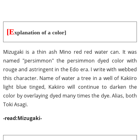
[E
xplanation of a color]
Mizugaki is a thin ash Mino red red water can. It was
named "persimmon" the persimmon dyed color with
rouge and astringent in the Edo era. I write with webbed
this character. Name of water a tree in a well of Kakiiro
light blue tinged, Kakiiro will continue to darken the
color by overlaying dyed many times the dye. Alias​​, both
Toki Asagi.
-read:Mizugaki-