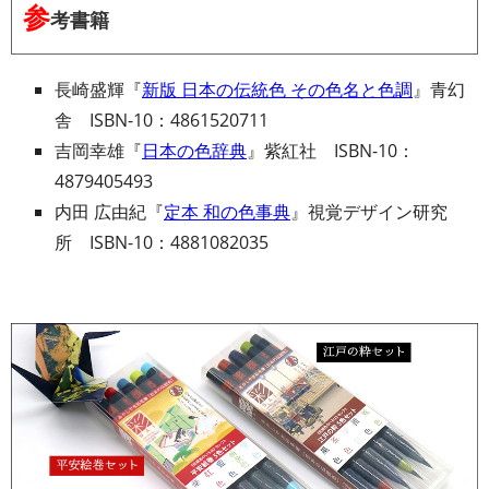
参
考書籍
長崎盛輝『
新版 日本の伝統色 その色名と色調
』青幻
舎 ISBN-10：4861520711
吉岡幸雄『
日本の色辞典
』紫紅社 ISBN-10：
4879405493
内田 広由紀『
定本 和の色事典
』視覚デザイン研究
所 ISBN-10：4881082035