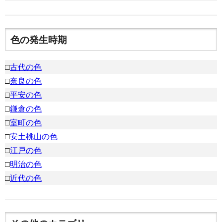
色の発生時期
□
古代の色
□
奈良の色
□
平安の色
□
鎌倉の色
□
室町の色
□
安土桃山の色
□
江戸の色
□
明治の色
□
近代の色