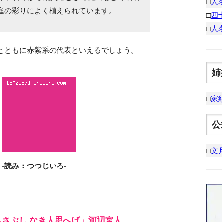
□
人
庭の彩りによく植えられています。
□
四
□
人
とともに赤紫系の代表といえるでしょう。
姉
□
家
公
□
文
-読み：つつじいろ-
もさぶし なき人思へば」河辺宮人