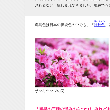
されるなど、親しまれてきました。現在でも
ぼたんいろ
躑躅色は日本の伝統色の中でも、『
牡丹色
』
サツキツツジの花
「風早の三穂の浦みの白つつじ みれど