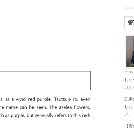
管
この
しず
けた
s, is a vivid red purple. Tsutsuji-iro, even
記事
した
the name can be seen. The azalea flowers,
い。
ch as purple, but generally refers to this red-
【資