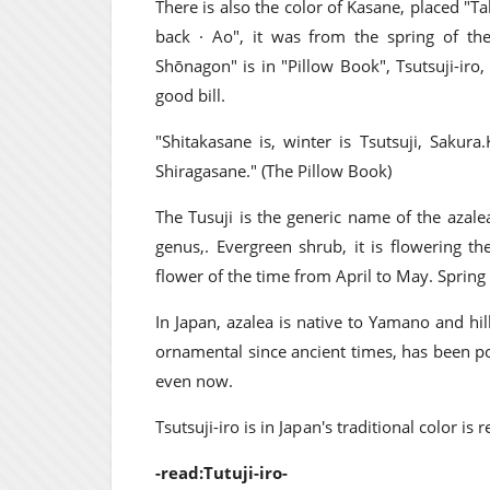
There is also the color of Kasane, placed "Ta
back · Ao", it was from the spring of th
Shōnagon" is in "Pillow Book", Tsutsuji-ir
good bill.
"Shitakasane is, winter is Tsutsuji, Sakur
Shiragasane." (The Pillow Book)
The Tusuji is the generic name of the azalea
genus,. Evergreen shrub, it is flowering th
flower of the time from April to May. Sprin
In Japan, azalea is native to Yamano and hil
ornamental since ancient times, has been pop
even now.
Tsutsuji-iro is in Japan's traditional color is
-read:Tutuji-iro-