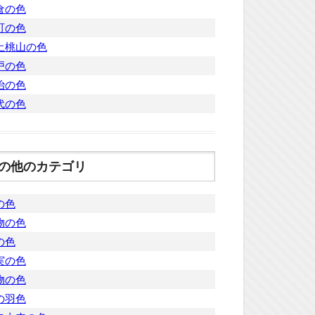
倉の色
町の色
土桃山の色
戸の色
治の色
代の色
の他のカテゴリ
の色
物の色
の色
実の色
物の色
の羽色