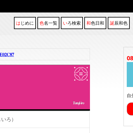
はじめに
色名一覧
いろ検索
和色日和
誕辰和色
02C87
0
自
Tutuji-iro
じいろ）