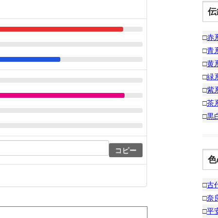
伝
□
赤
□
青
□
黄
□
緑
□
紫
□
茶
□
黒
コピー
色
□
古
□
奈
□
平