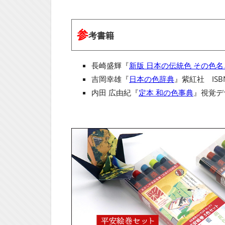
参
考書籍
長崎盛輝『
新版 日本の伝統色 その色
吉岡幸雄『
日本の色辞典
』紫紅社 ISBN
内田 広由紀『
定本 和の色事典
』視覚デザ