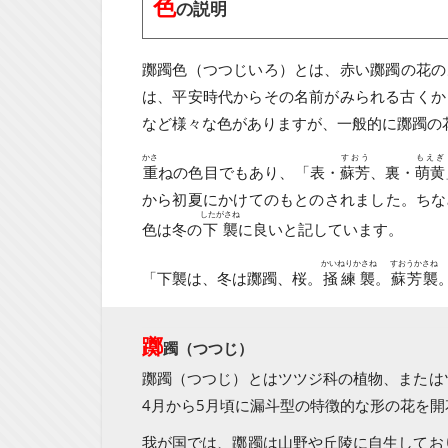
色
の説明
躑躅色（つつじいろ）とは、赤い躑躅の花の
は、平安時代からその名前がみられる古くか
など様々な色がありますが、一般的に躑躅の
かさ
すおう
もえぎ
重
ねの色目でもあり、「表・
蘇芳
、裏・
萌黄
から初夏にかけてのもとのされました。ちなみ
したがさね
色は冬の
下襲
に良いと記しています。
かいねりかさね
すおうかさね
「下襲は、冬は躑躅、桜。
掻練襲
。
蘇芳襲
躑
躅（つつじ）
躑躅（つつじ）とはツツジ科の植物、または
4月から5月頃に漏斗型の特徴的な形の花を
我が国では、躑躅は山野や丘陵に自生してお