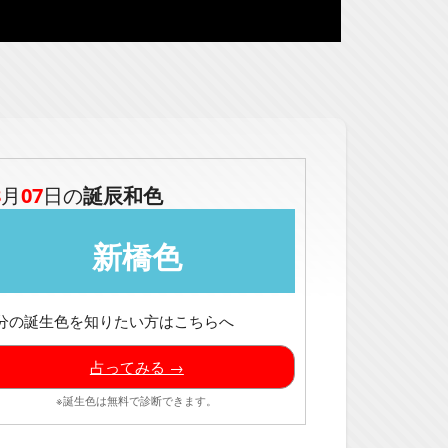
8
月
07
日の
誕辰和色
新橋色
分の誕生色を知りたい方はこちらへ
占ってみる →
※誕生色は無料で診断できます。