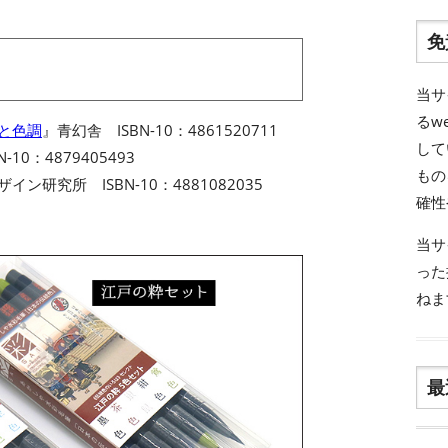
免
当サ
るw
名と色調
』青幻舎 ISBN-10：4861520711
して
-10：4879405493
もの
イン研究所 ISBN-10：4881082035
確性
当サ
った
ねま
最