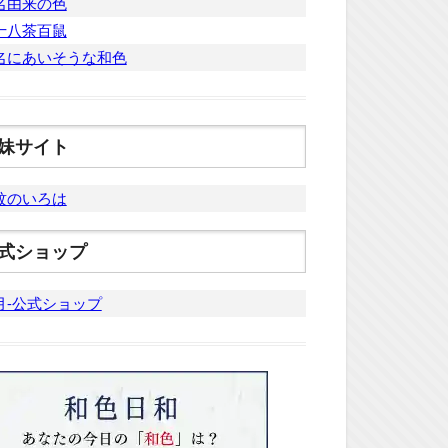
名由来の色
十八茶百鼠
名にあいそうな和色
妹サイト
紋のいろは
式ショップ
月-公式ショップ