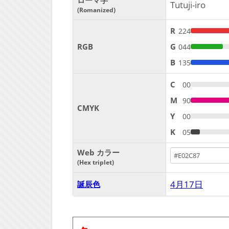
ローマ字
Tutuji-iro
Romanized
R
224
RGB
G
044
B
135
C
00
M
90
CMYK
Y
00
K
05
Web カラー
Hex triplet
4月17日
誕辰色