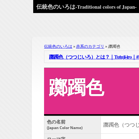
伝統色のいろは
-Traditional colors of Japan-
伝統色のいろは
赤系のカテゴリ
躑躅色
躑躅色（つつじいろ）とは？｜Tutuji-iro｜#E
躑躅色
色の名前
躑躅色（つつ
Japan Color Name