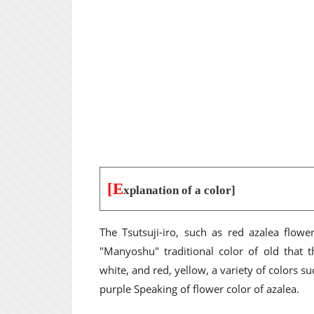
[E
xplanation of a color]
The Tsutsuji-iro, such as red azalea flower
"Manyoshu" traditional color of old that 
white, and red, yellow, a variety of colors su
purple Speaking of flower color of azalea.