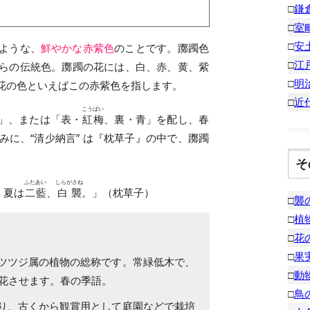
□
鎌
□
室
□
安
ような、
鮮やかな赤紫色
のことです。躑躅色
□
江
らの伝統色。躑躅の花には、白、赤、黄、紫
□
明
花の色といえばこの赤紫色を指します。
□
近
こうばい
」、または「表・
紅梅
、裏・青」を配し、春
に、“清少納言” は『枕草子』の中で、躑躅
そ
ふたあい
しらがさね
。夏は
二藍
、
白襲
。」（枕草子）
□
襲
□
植
□
花
□
果
ツツジ属の植物の総称です。常緑低木で、
□
動
開花させます。春の季語。
□
鳥
り、古くから観賞用として庭園などで栽培