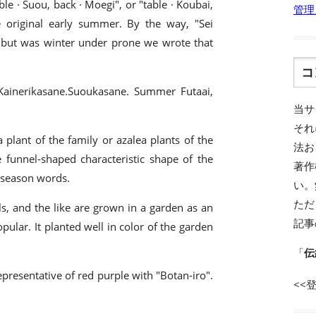
ble · Suou, back · Moegi", or "table · Koubai,
管理
e original early summer. By the way, "Sei
o, but was winter under prone we wrote that
コ
a.Kainerikasane.Suoukasane. Summer Futaai,
当サ
それ
 plant of the family or azalea plants of the
法お
e funnel-shaped characteristic shape of the
著作
g season words.
い。
ただ
ls, and the like are grown in a garden as an
記事
ular. It planted well in color of the garden
「
伝
 representative of red purple with "Botan-iro".
<<