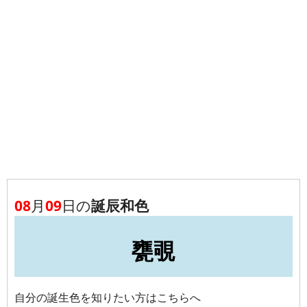
08
月
09
日の
誕辰和色
甕覗
自分の誕生色を知りたい方はこちらへ