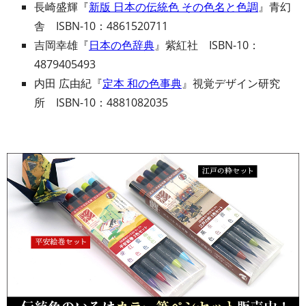
長崎盛輝『
新版 日本の伝統色 その色名と色調
』青幻
舎 ISBN-10：4861520711
吉岡幸雄『
日本の色辞典
』紫紅社 ISBN-10：
4879405493
内田 広由紀『
定本 和の色事典
』視覚デザイン研究
所 ISBN-10：4881082035