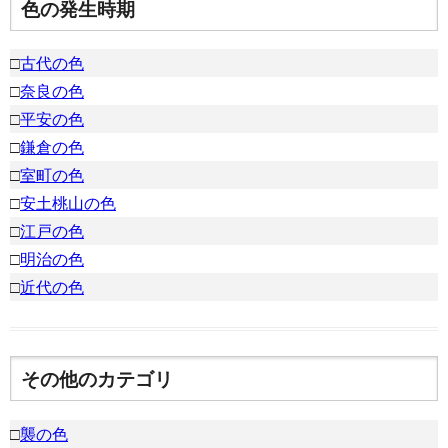
色の発生時期
□
古代の色
□
奈良の色
□
平安の色
□
鎌倉の色
□
室町の色
□
安土桃山の色
□
江戸の色
□
明治の色
□
近代の色
その他のカテゴリ
□
襲の色