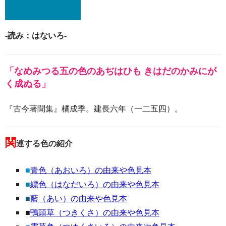
-読み：はないろ-
「なめみつる五の色のあぢはひも きはだのかみにが
く成ぬる」
『古今著聞集』橘成季。建長六年（一二五四）。
関
連する色の紹介
■
青色（あおいろ）の由来や色見本
■
縹色（はなだいろ）の由来や色見本
■
藍（あい）の由来や色見本
■
鴨頭草（つきくさ）の由来や色見本