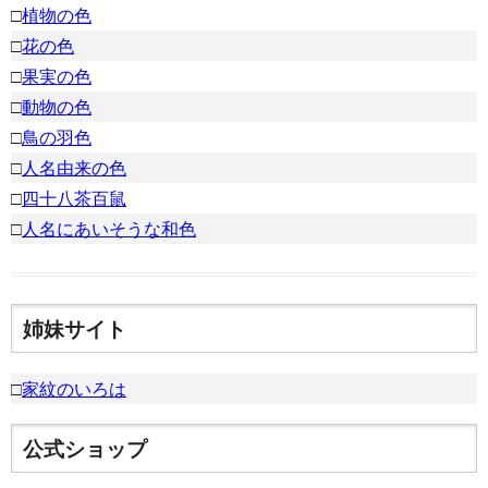
□
植物の色
□
花の色
□
果実の色
□
動物の色
□
鳥の羽色
□
人名由来の色
□
四十八茶百鼠
□
人名にあいそうな和色
姉妹サイト
□
家紋のいろは
公式ショップ