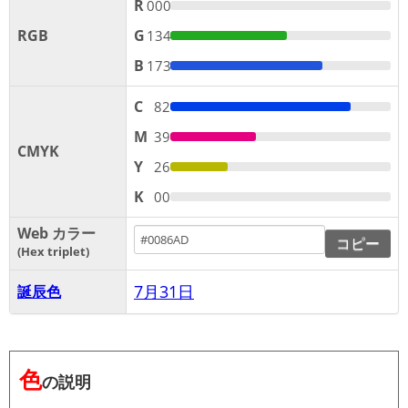
R
000
RGB
G
134
B
173
C
82
M
39
CMYK
Y
26
K
00
Web カラー
コピー
Hex triplet
7月31日
誕辰色
色
の説明