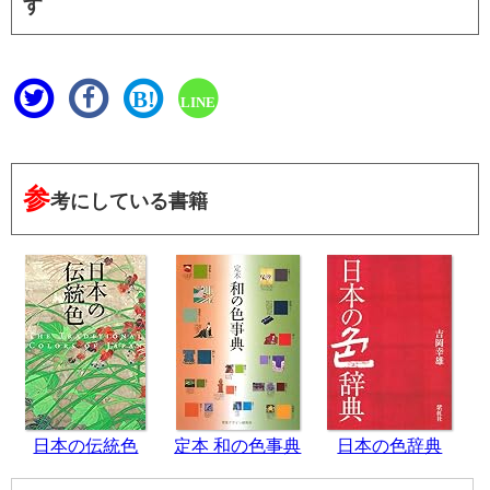
す
B!
LINE
参
考にしている書籍
日本の伝統色
定本 和の色事典
日本の色辞典