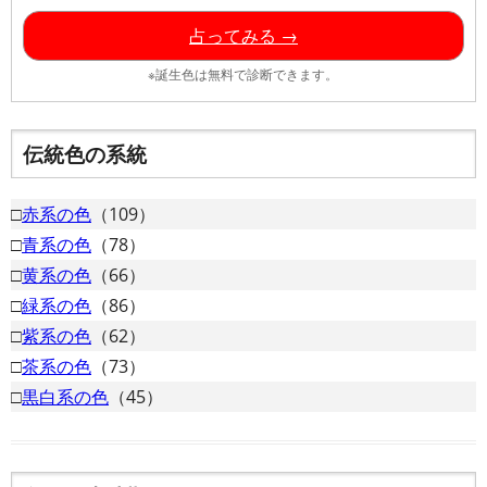
占ってみる →
※誕生色は無料で診断できます。
伝統色の系統
□
赤系の色
（109）
□
青系の色
（78）
□
黄系の色
（66）
□
緑系の色
（86）
□
紫系の色
（62）
□
茶系の色
（73）
□
黒白系の色
（45）