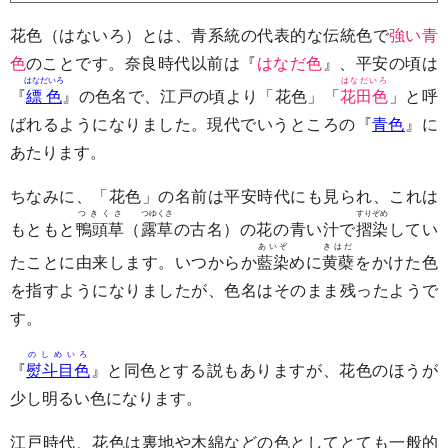
花色（はないろ）とは、青系統の代表的な伝統色で
強い青
色
のことです。奈良時代以前は『
はなだ色
』、平安の頃は
はなだいろ
はなだいろ
『
縹色
』の色名で、江戸の頃より「花色」「
花田色
」と呼
ばれるようになりました。現代でいうところの『
青色
』に
あたります。
ちなみに、「花色」の名前は平安時代にも見られ、これは
つきくさ
つゆくさ
すりぞめ
もともと
鴨頭草
（
露草
の古名）の花の青い汁で
摺染
してい
あいぞ
きはだ
たことに由来します。いつからか
藍染
めに
黄蘗
をかけた色
を指すようになりましたが、色名はそのまま残ったようで
す。
のしめいろ
『
熨斗目色
』と同色とする説もありますが、花色のほうが
少し明るい色になります。
江戸時代、花色は裏地や木綿などの色としてとても一般的