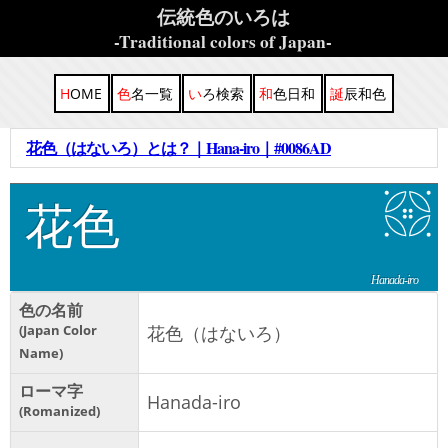
伝統色のいろは
-Traditional colors of Japan-
HOME
色名一覧
いろ検索
和色日和
誕辰和色
花色（はないろ）とは？｜Hana-iro｜#0086AD
花色
Hanada-iro
色の名前
Japan Color
花色（はないろ）
Name
ローマ字
Hanada-iro
Romanized