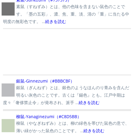
■
素鼠（すねずみ）とは、他の色味を含まない鼠色のことで
す。「墨の五彩」、濃、焦、重、淡、清の「重」に当たる中
明度の無彩色です。 …
続きを読む
■
銀鼠-Ginnezumi（#BBBCBF）
銀鼠（ぎんねず）とは、銀色のようなほんのり青みを含んだ
明るい灰色のことです。古くは『錫色』とも。江戸中期は
度々「奢侈禁止令」が発布され、派手 …
続きを読む
■
柳鼠-Yanaginezumi（#C8D5BB）
柳鼠（やなぎねずみ）とは、柳の緑色を帯びた鼠色の意で、
薄い緑がかった鼠色のことです。 …
続きを読む