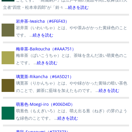
立者“四世・松本幸四郎”が「鈴々 …
続きを読む
■
岩井茶-Iwaicha（#6F6F43）
岩井茶（いわいちゃ）とは、やや茶みがかった黄緑色のこと
です。 …
続きを読む
■
梅幸茶-Baikoucha（#AAA751）
梅幸茶（ばいこうちゃ）とは、茶味を含んだ淡い萌黄色のこ
とです。 …
続きを読む
■
璃寛茶-Rikancha（#6A5D21）
璃寛茶（りかんちゃ）とは、やや緑がかった黄味の暗い茶色
のことで、媚茶に藍味を加えたものです。 …
続きを読む
■
萌葱色-Moegi-iro（#006D4D）
萌葱色（もえぎいろ）とは、萌え出る葱（ねぎ）の芽のよう
な緑色のことです。 …
続きを読む
素鼠-Sunezumi（#737373）