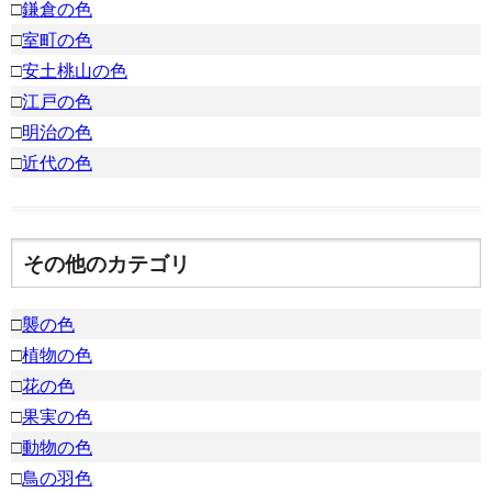
□
鎌倉の色
□
室町の色
□
安土桃山の色
□
江戸の色
□
明治の色
□
近代の色
その他のカテゴリ
□
襲の色
□
植物の色
□
花の色
□
果実の色
□
動物の色
□
鳥の羽色