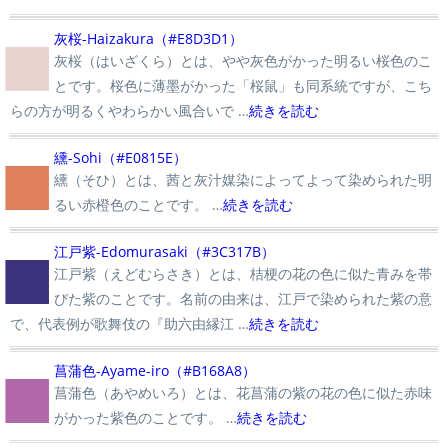
■
灰桜-Haizakura（#E8D3D1）
灰桜（はいざくら）とは、やや灰色がかった明るい桜色のこ
とです。桜色に薄墨がかった「桜鼠」も同系統ですが、こち
らの方が明るくやわらかい風合いで …
続きを読む
■
纁-Sohi（#E0815E）
纁（そひ）とは、茜と灰汁媒染によってよって染められた明
るい赤橙色のことです。 …
続きを読む
■
江戸紫-Edomurasaki（#3C317B）
江戸紫（えどむらさき）とは、桔梗の花の色に似た青みを帯
びた紫のことです。名前の由来は、江戸で染められた紫の意
で、代表例が歌舞伎の『助六由縁江 …
続きを読む
■
菖蒲色-Ayame-iro（#B168A8）
菖蒲色（あやめいろ）とは、花菖蒲の紫の花の色に似た赤味
がかった紫色のことです。 …
続きを読む