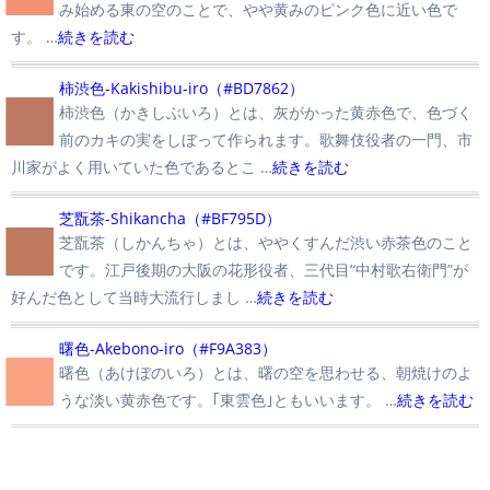
み始める東の空のことで、やや黄みのピンク色に近い色で
す。 …
続きを読む
■
柿渋色-Kakishibu-iro（#BD7862）
柿渋色（かきしぶいろ）とは、灰がかった黄赤色で、色づく
前のカキの実をしぼって作られます。歌舞伎役者の一門、市
川家がよく用いていた色であるとこ …
続きを読む
■
芝翫茶-Shikancha（#BF795D）
芝翫茶（しかんちゃ）とは、ややくすんだ渋い赤茶色のこと
です。江戸後期の大阪の花形役者、三代目“中村歌右衛門”が
好んだ色として当時大流行しまし …
続きを読む
■
曙色-Akebono-iro（#F9A383）
曙色（あけぼのいろ）とは、曙の空を思わせる、朝焼けのよ
うな淡い黄赤色です。｢東雲色｣ともいいます。 …
続きを読む