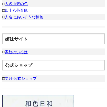
□
人名由来の色
□
四十八茶百鼠
□
人名にあいそうな和色
姉妹サイト
□
家紋のいろは
公式ショップ
□
文月-公式ショップ