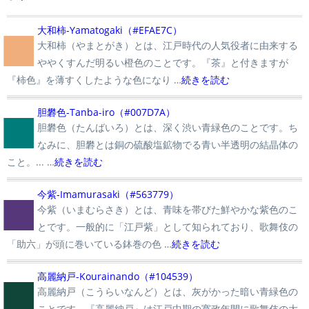
■
大和柿-Yamatogaki（#EFAE7C）
大和柿（やまとがき）とは、江戸時代の人気役者に由来する
ややくすんだ明るい橙色のことです。『茶』と付きますが
『柿色』を薄すくしたような色になり …
続きを読む
■
胆礬色-Tanba-iro（#007D7A）
胆礬色（たんばいろ）とは、深く渋い青緑色のことです。ち
なみに、胆礬とは銅の硫酸塩鉱物でる青い半透明の結晶体の
こと。... …
続きを読む
■
今紫-Imamurasaki（#563779）
今紫（いまむらさき）とは、青味を帯びた鮮やかな紫色のこ
とです。一般的に「江戸紫」として知られており、歌舞伎の
「助六」が頭に巻いている鉢巻の色 …
続きを読む
■
高麗納戸-Kourainando（#104539）
高麗納戸（こうらいなんど）とは、灰がかった暗い青緑色の
ことです。『高麗納戸』は江戸中期の寛政年間に歌舞伎の大