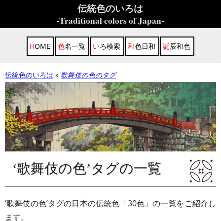
伝統色のいろは
-Traditional colors of Japan-
HOME
色名一覧
いろ検索
和色日和
誕辰和色
伝統色のいろは
歌舞伎の色のタグ
‘歌舞伎の色’タグの一覧
‘歌舞伎の色’タグの日本の伝統色「30色」の一覧をご紹介し
ます。