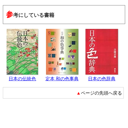
参
考にしている書籍
日本の伝統色
定本 和の色事典
日本の色辞典
▲ページの先頭へ戻る