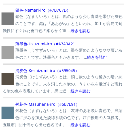
■
鉛色-Namari-iro（#7B7C7D）
鉛色（なまりいろ）とは、鉛のような少し青味を帯びた灰色
のことです。鉛は「あおがね」ともいわれ、加工が容易で耐
蝕性にすぐれた蒼白色の柔らかく重 …
続きを読む
■
薄墨色-Usuzumi-iro（#A3A3A2）
薄墨色（うすずみいろ）とは、墨を薄めたようなやや薄い灰
色のことです。淡墨色ともかきます。 …
続きを読む
■
消炭色-Keshizumi-iro（#595045）
消炭色（けしずみいろ）とは、消し炭のような橙みの暗い灰
色のことです。火を消した木炭の、うすい灰を飛ばすと現れ
る炭の色を表現しています。黒に近 …
続きを読む
■
舛花色-Masuhana-iro（#5B7E91）
舛花色（ますはないろ）とは、灰味のある淡い青色で、浅葱
色に渋みを加えた淡縹系統の色です。江戸後期の人気役者、
五世市川団十郎から出た色名です。 …
続きを読む