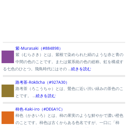
■
紫-Murasaki（#884898）
紫（むらさき）とは、紫根で染められた絹のような赤と青の
中間の色のことです。または紫系統の色の総称。虹を構成す
る七色のひとつ。飛鳥時代にはその …
続きを読む
■
路考茶-Rokōcha（#927A30）
路考茶（ろこうちゃ）とは、鶯色に近い渋い緑みの茶色のこ
とです。 …
続きを読む
■
柿色-Kaki-iro（#DE6A1C）
柿色（かきいろ）とは、柿の果実のような鮮やかで濃い橙色
のことです。柿色は古くからある色名ですが、一口に「柿