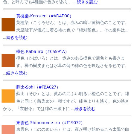
色」と呼んでも4種類の色みがあり、 …
続きを読む
■
黄櫨染-Korozen（#AD4D00）
黄櫨染（こうろぜん）とは、赤みの暗い黄褐色のことです。
天皇陛下が儀式に着る袍の色で『絶対禁色』。その染料は…
…
続きを読む
■
樺色-Kaba-iro（#C5591A）
樺色（かばいろ）とは、赤みのある橙色で蒲色とも書きま
す。樺の樹皮または水草の蒲の穂の色を喚起させる色です。
…
続きを読む
■
蘇比-Sohi（#FBA027）
蘇比（そひ）とは、黄みのにぶい明るい橙色のことです。緋
色と同じく茜染めの一種ですが、緋色よりも淡く、色の淡さ
から、『衣服令』では緋の三級下に …
続きを読む
■
東雲色-Shinonome-iro（#F19072）
東雲色（しののめいろ）とは、夜が明け始めるころ太陽で白