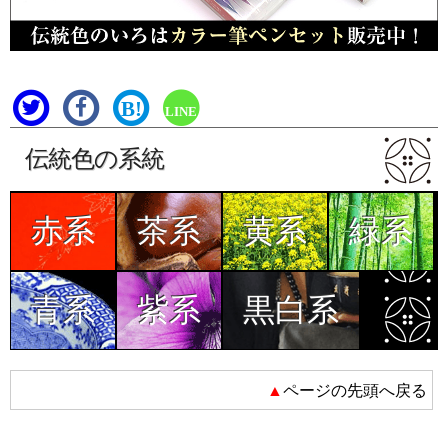
B!
LINE
伝統色の系統
赤系
茶系
黄系
緑系
青系
紫系
黒白系
▲ページの先頭へ戻る